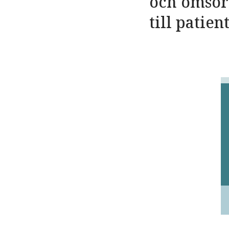
och omsorg
till patie