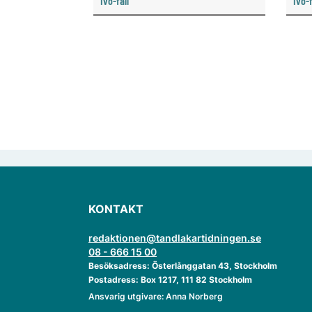
Ivo-fall
Ivo-f
pro
enligt anmälan till att patienten
kron
senare behövde dra ut ytterligare
en tand.
KONTAKT
redaktionen@tandlakartidningen.se
08 - 666 15 00
Besöksadress: Österlånggatan 43, Stockholm
Postadress: Box 1217, 111 82 Stockholm
Ansvarig utgivare: Anna Norberg