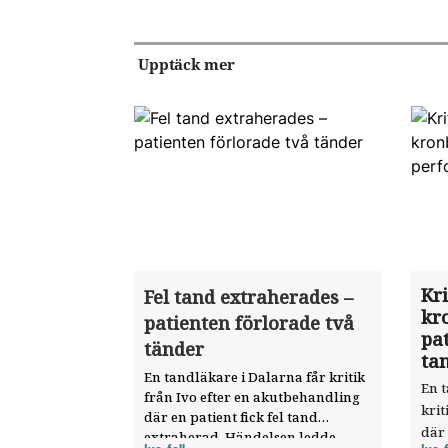
Upptäck mer
Kri
Fel tand extraherades –
kr
patienten förlorade två
pat
tänder
ta
En tandläkare i Dalarna får kritik
En t
från Ivo efter en akut­behandling
krit
där en patient fick fel tand
där 
extraherad. Händelsen ledde