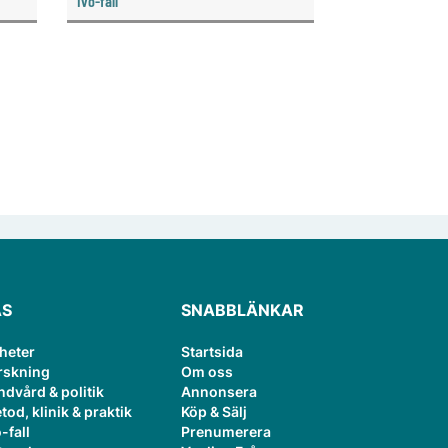
Ivo-fall
att patientsäker­heten har
 hon
äventyrats.
ÄS
SNABBLÄNKAR
heter
Startsida
rskning
Om oss
ndvård & politik
Annonsera
tod, klinik & praktik
Köp & Sälj
-fall
Prenumerera