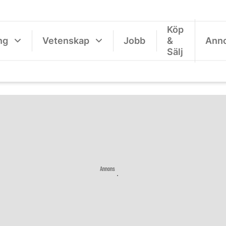
Köp
ng
Vetenskap
Jobb
&
Ann
Sälj
Annons