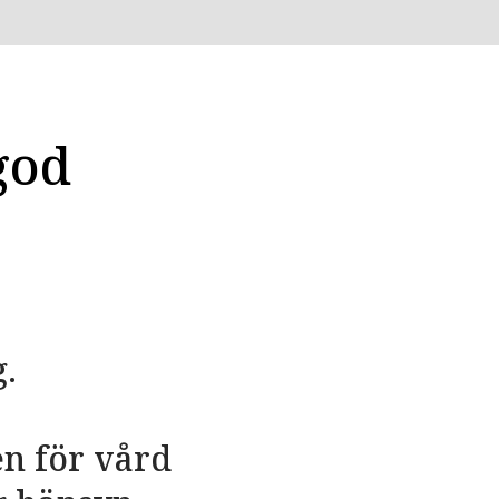
god
.
en för vård