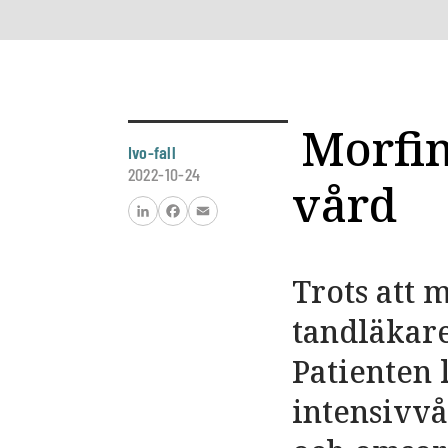
Morfin 
Ivo-fall
2022-10-24
vård
LinkedIn
Facebook
Email
Trots att 
tandläkare
Patienten 
intensivvå