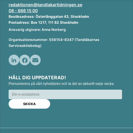
redaktionen@tandlakartidningen.se
08 - 666 15 00
Besöksadress: Österlånggatan 43, Stockholm
Postadress: Box 1217, 111 82 Stockholm
Ansvarig utgivare: Anna Norberg
Organisationsnummer: 556154-8347 (Tandläkarnas
Serviceaktiebolag)
L
F
E
i
a
m
HÅLL DIG UPPDATERAD!
n
c
a
Prenumerera på vårt nyhetsbrev och ta del av aktuellt varje vecka.
k
e
i
e
b
l
d
o
I
o
n
k