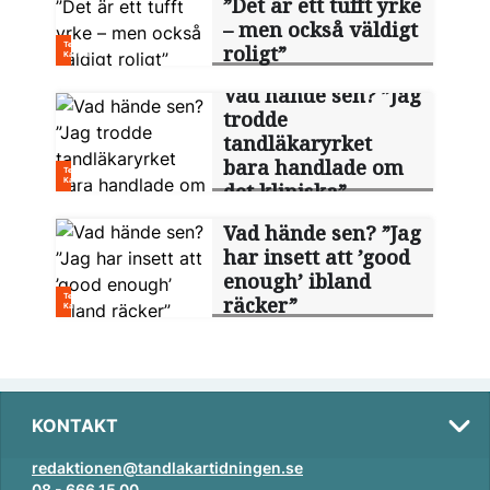
”Det är ett tufft yrke
– men också väldigt
roligt”
Vad hände sen? ”Jag
trodde
tandläkaryrket
bara handlade om
det kliniska”
Vad hände sen? ”Jag
har insett att ’good
enough’ ibland
räcker”
KONTAKT
redaktionen@tandlakartidningen.se
08 - 666 15 00