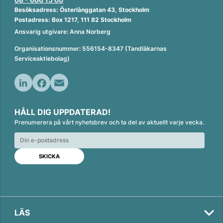
Besöksadress: Österlånggatan 43, Stockholm
Postadress: Box 1217, 111 82 Stockholm
Ansvarig utgivare: Anna Norberg
Organisationsnummer: 556154-8347 (Tandläkarnas
Serviceaktiebolag)
L
F
E
i
a
m
HÅLL DIG UPPDATERAD!
n
c
a
Prenumerera på vårt nyhetsbrev och ta del av aktuellt varje vecka.
k
e
i
e
b
l
d
o
I
o
n
k
LÄS