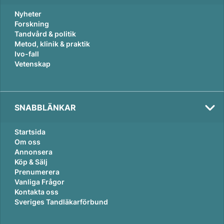
Nyheter
Forskning
Tandvård & politik
Metod, klinik & praktik
Ivo-fall
Vetenskap
Tema:
Karriär
SNABBLÄNKAR
Startsida
Om oss
Annonsera
Köp & Sälj
Prenumerera
Vanliga Frågor
Tema:
Kontakta oss
Karriär
Sveriges Tandläkarförbund