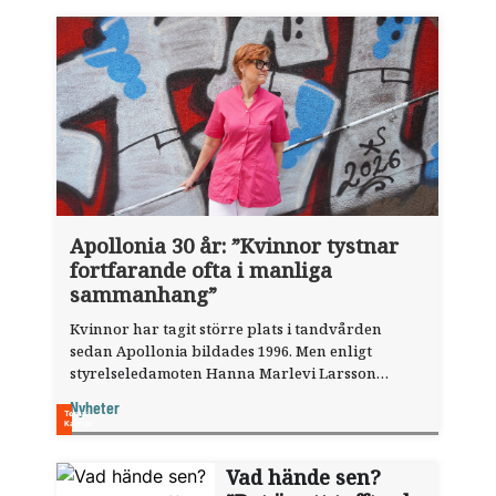
Apollonia 30 år: ”Kvinnor tystnar
fortfarande ofta i manliga
sammanhang”
Kvinnor har tagit större plats i tandvården
sedan Apollonia bildades 1996. Men enligt
styrelse­ledamoten Hanna Marlevi Larsson
behövs nät­verket fortfarande.
Nyheter
Vad hände sen?