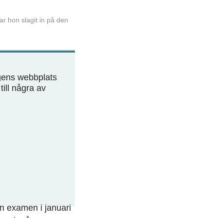
r hon slagit in på den
ngens webbplats
ill ­några av
n examen i januari