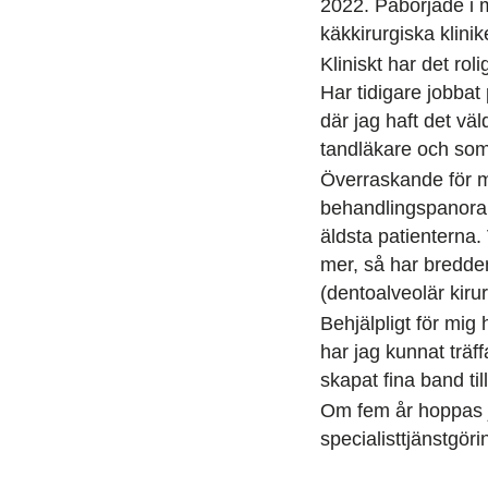
2022. Påbörjade i m
käkkirurgiska klini
Kliniskt har det rol
Har tidi­gare jobba
där jag haft det väl
tandläkare och som 
Överraskande för mi
behandlingspanorama
äldsta patienterna. 
mer, så har bredde
(dentoalveolär kiru
Behjälpligt för mig 
har jag kunnat träf
skapat fina band til
Om fem år hoppas j
specialisttjänstgöri