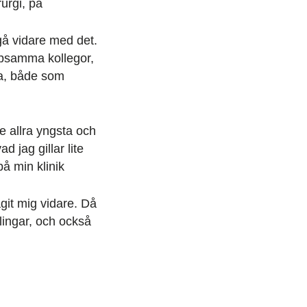
urgi, på
 gå vidare med det.
älpsamma kollegor,
äxa, både som
e allra yngsta och
d jag gillar lite
å min klinik
agit mig vidare. Då
lingar, och också