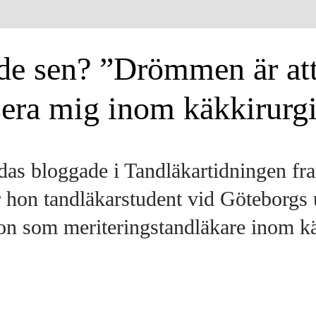
de sen? ”Drömmen är at
sera mig inom käkkirurg
as bloggade i Tandläkartidningen fra
 hon tandläkarstudent vid Göte­borgs u
on som meriteringstandläkare inom käk