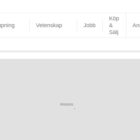
Köp
upning
Vetenskap
Jobb
&
An
Sälj
Annons