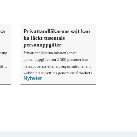
rka
Privattandläkarnas sajt kan
ha läckt tusentals
personuppgifter
sning
Privattandläkarna misstänker att
personuppgifter om 2 500 personer kan
ittu
ha exponerats efter att organisationens
webbplats utnyttjats genom en sårbarhet i
Nyheter
ett publiceringsverktyg.