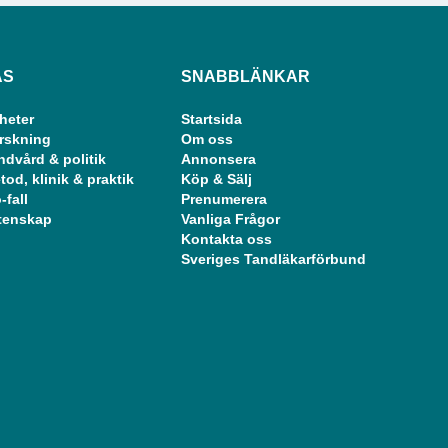
ÄS
SNABBLÄNKAR
heter
Startsida
rskning
Om oss
ndvård & politik
Annonsera
tod, klinik & praktik
Köp & Sälj
-fall
Prenumerera
tenskap
Vanliga Frågor
Kontakta oss
Sveriges Tandläkarförbund