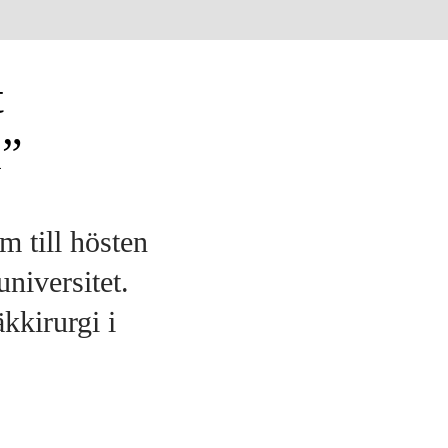
t
i”
m till hösten
niversitet.
­kirurgi i