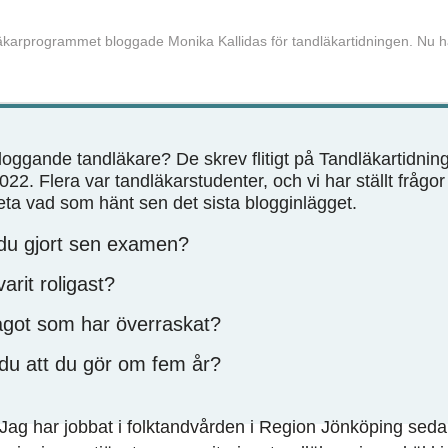
läkarprogrammet bloggade Monika Kallidas för tandläkartidningen. Nu ha
loggande tandläkare? De skrev flitigt på Tandläkar­tidni
022. Flera var tandläkar­studenter, och vi har ställt frågor t
veta vad som hänt sen det sista blogg­inlägget.
du gjort sen examen?
arit roligast?
ågot som har överraskat?
 du att du gör om fem år?
Jag har jobbat i folktandvården i Region Jönköping seda