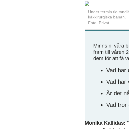
Under termin tio tand
käkkirurgiska banan.
Foto: Privat
Minns ni våra b
fram till våren 2
dem för att få 
Vad har 
Vad har v
Är det n
Vad tror
Monika Kallidas:
”