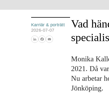
Vad hän
Karriär & porträtt
2026-07-07
speciali
LinkedIn
Facebook
Email
Monika Kalld
2021. Då var
Nu arbetar h
Jönköping.