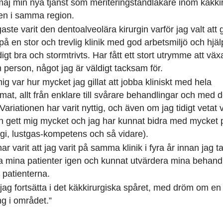
aj min nya tjänst som meriterings­tandläkare inom käk­kir
ken i samma region.
igaste varit den dentoalveolära kirurgin varför jag valt att
t på en stor och trevlig klinik med god arbetsmiljö och hj
digt bra och stormtrivts. Har fått ett stort utrymme att v
person, något jag är väldigt tacksam för.
g var hur mycket jag gillat att jobba kliniskt med hela
t, allt från enklare till svårare behandlingar och med d
Variationen har varit nyttig, och även om jag tidigt vetat va
n gett mig mycket och jag har kunnat bidra med mycket p
rgi, lustgas-kompetens och så vidare).
har varit att jag varit på samma klinik i fyra år innan jag t
fa mina patienter igen och kunnat utvärdera mina behand
l patienterna.
ag fortsätta i det käkkirurgiska spåret, med dröm om en
ng i om­rådet.”