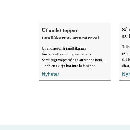
Så 
Utlandet toppar
av 
tandläkarnas semesterval
Till
Utlandsresor är tandläkarnas
priva
förstahandsval under semestern.
till 
Samtidigt väljer många att stanna hemma
– och en av sju har inte haft någon
ökat,
sommarledighet alls, enligt "månadens
Nyheter
Nyh
fråga".