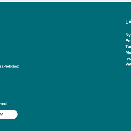
L
Ny
Fo
Ta
Me
Ivo
Ve
eaktiebolag)
 vecka.