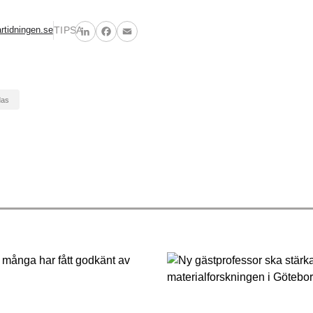
rtidningen.se
TIPSA
LinkedIn
Facebook
Email
das