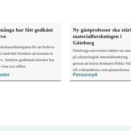
många har fått godkänt
Ny gästprofessor ska stä
Ivo
materialforskningen i
Göteborg
ståndsansökningarna för att bedriva
Göteborgs universitet stärker sin sat
t tandvård fortsätter att komma in
på odontologisk materialforskning
Ivo. Andelen godkända kliniker har
genom att knyta forskaren Pekka Vall
 visar nya siffror.
till verksamheten som gästprofessor.
eter
Personnytt