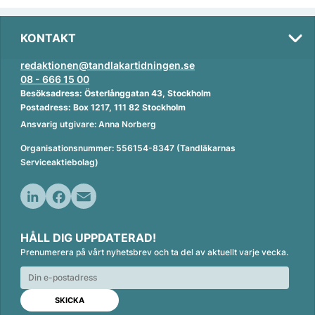
KONTAKT
redaktionen@tandlakartidningen.se
08 - 666 15 00
Besöksadress: Österlånggatan 43, Stockholm
Postadress: Box 1217, 111 82 Stockholm
Ansvarig utgivare: Anna Norberg
Organisationsnummer: 556154-8347 (Tandläkarnas
Serviceaktiebolag)
L
F
E
i
a
m
HÅLL DIG UPPDATERAD!
n
c
a
Prenumerera på vårt nyhetsbrev och ta del av aktuellt varje vecka.
k
e
i
e
b
l
d
o
I
o
n
k