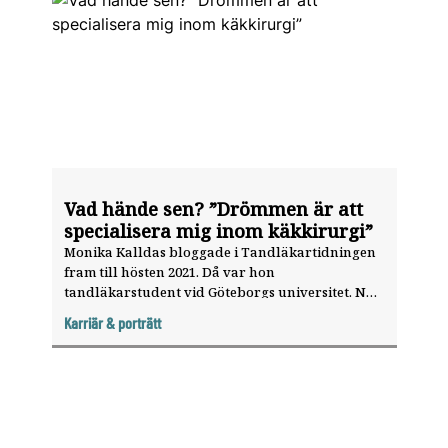
Vad hände sen? ”Drömmen är att
specialisera mig inom käkkirurgi”
Monika Kalldas bloggade i Tandläkartidningen
Tema: Karriär
fram till hösten 2021. Då var hon
tandläkarstudent vid Göte­borgs universitet. Nu
arbetar hon som meriteringstandläkare inom
Karriär & porträtt
käk­kirurgi i Jönköping.