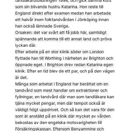
tandläkarutbildningen 1998, och gick samma kurs
som sin blivande hustru Katarina. Hon reste till
England direkt efter examen medan han arbetade
ett halvår inom folktandvården i Jönköping innan
han också lämnade Sverige.
Orsaken: det var svårt att få jobb här, samtidigt
spännande att komma till ett annat land och pröva
lyckan där.
Efter arbete på en stor klinik söder om London
flyttade han till Worthing i närheten av Brighton och
öppnade eget. I Brighton drev redan Katarina egen
klinik. Efter en tid blev de ett par, och på den vägen
är det.
Många som arbetat i England har berättat om en
tandvård som mest handlar om extraktioner och
fyllningar, en tandvård där man som tandläkare kan
tjäna mycket pengar, men där tempot också är
väldigt högt uppdrivet. Och så kan det vara för den
som är anställd på en klinik där mycket av vården
bekostas av den engelska motsvarigheten till
Försäkringskassan. Eftersom Benyammine och