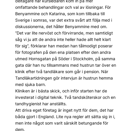
deltagare när kursledaren kom in på mer
omfattande behandlingar och val av lösningar. För
Benyammine och Katarina, som kom tillbaka till
Sverige i somras, var det extra svårt att följa med i
diskussionerna, det håller Benyammine med om.
”Det var lite nervöst och förvirrande, men samtidigt
såg vi ju att de andra inte heller hade allt helt klart
för sig”, förklarar han medan han tålmodigt poserar
för fotografen på den ena platsen efter den andra
utmed Hornsgatan på Söder i Stockholm, på samma
gata där han nu tillsammans med hustrun tar över en
klinik efter två tandläkare som går i pension. När
Tandläkartidningen gör intervjun är hustrun hemma
med sjuka barn.
Kliniken är i bästa skick, och inför starten har de
investerat i digital teknik. Två tandsköterskor och en
tandhygienist har anställts.
Att driva eget företag är inget nytt för dem, det har
båda gjort i England. Lite nya regler att sätta sig in i,
men inte något som varit särskilt betungande för
dem.