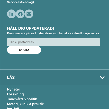
Serviceaktiebolag)
L
F
E
i
a
m
HÅLL DIG UPPDATERAD!
n
c
a
Prenumerera på vårt nyhetsbrev och ta del av aktuellt varje vecka.
k
e
i
e
b
l
d
o
I
o
n
k
LÄS
Nyheter
Forskning
Tandvård & politik
Metod, klinik & praktik
Ivo-fall