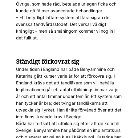
Övriga, som hade råd, betalade ur egen ficka och
kunde då få mer avancerade behandlingar.
– Ett betydligt lättare system att lära sig än det
svenska tandvårdsstödet. Det verkar väldigt
krångligt – men så småningom kommer vi nog in i
det fullt ut.
Ständigt förkovrat sig
Under tiden i England har både Benyammine och
Katarina gått kurser varje år för att förkovra sig. I
England krävs det att tandläkare som vill behålla
legitimationen går ett antal utbildningstimmar varje
år och ett antal timmar under fem år. Ett system som
han tycker är bra; det tvingar tandläkarna att
utveckla sig i yrket. Han är lite förvånad över att det
inte finns liknande krav i Sverige.
Båda har fortsatt att utbilda sig efter att de kom till
Sverige. Benyammine har påbörjat en implantatkurs
och planerar att gå en kurs i käkkirurgi, Katarina har