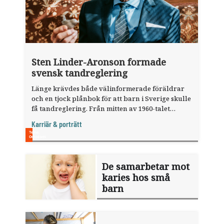
Sten Linder-Aronson formade
svensk tandreglering
Länge krävdes både välinformerade föräldrar
och en tjock plånbok för att barn i Sverige skulle
få tandreglering. Från mitten av 1960-talet
utvecklades ortodontin snabbt, men resurserna
Karriär & porträtt
var begränsade. Sten ­Linder-Aronson tog fram
den bedömningsmodell som fortfarande präglar
hur ortodontiska behandlingsbehov bedöms i
Sverige.
De samarbetar mot
karies hos små
barn