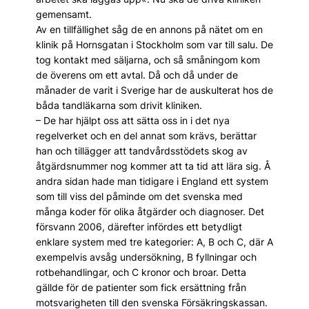
gemensamt.
Av en tillfällighet såg de en annons på nätet om en
klinik på Hornsgatan i Stockholm som var till salu. De
tog kontakt med säljarna, och så småningom kom
de överens om ett avtal. Då och då under de
månader de varit i Sverige har de auskulterat hos de
båda tandläkarna som drivit kliniken.
– De har hjälpt oss att sätta oss in i det nya
regelverket och en del annat som krävs, berättar
han och tillägger att tandvårdsstödets skog av
åtgärdsnummer nog kommer att ta tid att lära sig. Å
andra sidan hade man tidigare i England ett system
som till viss del påminde om det svenska med
många koder för olika åtgärder och diagnoser. Det
försvann 2006, därefter infördes ett betydligt
enklare system med tre kategorier: A, B och C, där A
exempelvis avsåg undersökning, B fyllningar och
rotbehandlingar, och C kronor och broar. Detta
gällde för de patienter som fick ersättning från
motsvarigheten till den svenska Försäkringskassan.