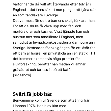
Varför har de då valt att återvända efter tolv år i
England – det finns säkert mer pengar att tjäna där
än som tandläkare i Sverige.
Det var mest för de tre barnens skull, förklarar han.
För att de skulle få växa upp med far- och
morföräldrar och kusiner. Visst tjänade han och
hustrun mer som tandläkare i England, men
samtidigt är levnadsomkostnaderna där högre än i
Sverige. Kostnaden för skolgången för ett läsår för
ett barn är högre i en privatskola än i en statlig. Till
det kommer exempelvis höga premier för
sjukförsäkring, berättar han medan vi lämnar
gråvädret och tar oss in på ett kafé.
[slideshow]
Svårt få jobb här
Benyammine kom till Sverige som åttaåring från
Libanon 1976. Han blev klar med