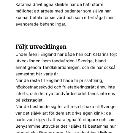
Katarina drivit egna kliniker har de haft större
möjlighet att arbeta med patienter som själva har
kunnat betala för sin vård och som efterfrågat mer
avancerade behandlingar.
Följt utvecklingen
Under åren i England har både han och Katarina följt
utvecklingen inom tandvården i Sverige, bland
annat genom Tandläkartidningen, och de har också
semestrat här varje år.
När de reste till England hade fri prissättning,
högkostnadsskydd och fri etableringsrätt ännu inte
införts, och det nya tandvårdsstödet fanns inte ens
på skisstadiet.
När de bestämde sig för att resa tillbaka till Sverige
var det självklart för dem att driva egen klinik; de
hade vant sig vid att vara egna företagare och som
Benyammine uttrycker det »själva få bestämma hur
arbetet ska läggas upp«. Nu ska de driva kliniken