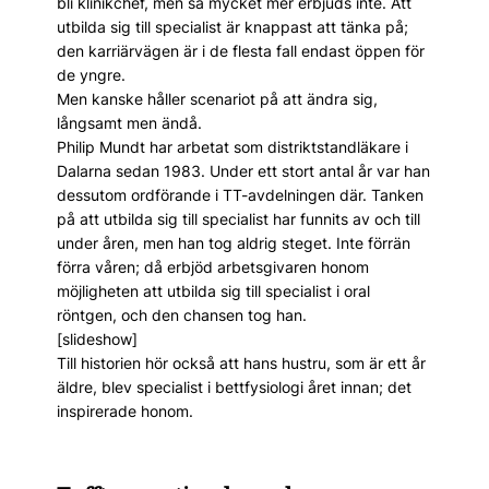
bli klinikchef, men så mycket mer erbjuds inte. Att
utbilda sig till specialist är knappast att tänka på;
den karriärvägen är i de flesta fall endast öppen för
de yngre.
Men kanske håller scenariot på att ändra sig,
långsamt men ändå.
Philip Mundt har arbetat som distriktstandläkare i
Dalarna sedan 1983. Under ett stort antal år var han
dessutom ordförande i TT-avdelningen där. Tanken
på att utbilda sig till specialist har funnits av och till
under åren, men han tog aldrig steget. Inte förrän
förra våren; då erbjöd arbetsgivaren honom
möjligheten att utbilda sig till specialist i oral
röntgen, och den chansen tog han.
[slideshow]
Till historien hör också att hans hustru, som är ett år
äldre, blev specialist i bettfysiologi året innan; det
inspirerade honom.