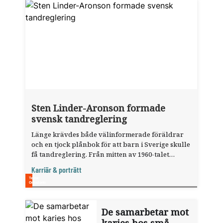
Sten Linder-Aronson formade
svensk tandreglering
Länge krävdes både välinformerade föräldrar
och en tjock plånbok för att barn i Sverige skulle
få tandreglering. Från mitten av 1960-talet
utvecklades ortodontin snabbt, men resurserna
Karriär & porträtt
var begränsade. Sten ­Linder-Aronson tog fram
den bedömningsmodell som fortfarande präglar
hur ortodontiska behandlingsbehov bedöms i
Sverige.
De samarbetar mot