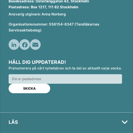
Besöksadress: Österlånggatan 43, Stockholm
Postadress: Box 1217, 111 82 Stockholm
Ansvarig utgivare: Anna Norberg
Organisationsnummer: 556154-8347 (Tandläkarnas
Serviceaktiebolag)
L
F
E
i
a
m
HÅLL DIG UPPDATERAD!
n
c
a
Prenumerera på vårt nyhetsbrev och ta del av aktuellt varje vecka.
k
e
i
e
b
l
d
o
I
o
n
k
LÄS