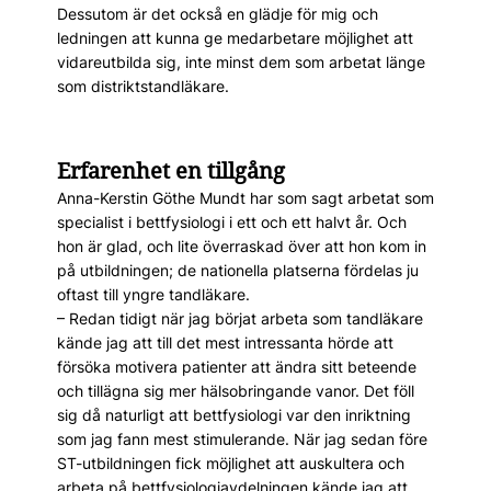
Dessutom är det också en glädje för mig och
ledningen att kunna ge medarbetare möjlighet att
vidareutbilda sig, inte minst dem som arbetat länge
som distriktstandläkare.
Erfarenhet en tillgång
Anna-Kerstin Göthe Mundt har som sagt arbetat som
specialist i bettfysiologi i ett och ett halvt år. Och
hon är glad, och lite överraskad över att hon kom in
på utbildningen; de nationella platserna fördelas ju
oftast till yngre tandläkare.
– Redan tidigt när jag börjat arbeta som tandläkare
kände jag att till det mest intressanta hörde att
försöka motivera patienter att ändra sitt beteende
och tillägna sig mer hälsobringande vanor. Det föll
sig då naturligt att bettfysiologi var den inriktning
som jag fann mest stimulerande. När jag sedan före
ST-utbildningen fick möjlighet att auskultera och
arbeta på bettfysiologiavdelningen kände jag att