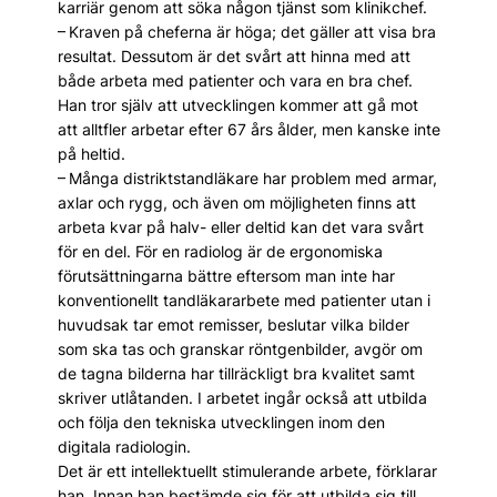
karriär genom att söka någon tjänst som klinikchef.
– Kraven på cheferna är höga; det gäller att visa bra
resultat. Dessutom är det svårt att hinna med att
både arbeta med patienter och vara en bra chef.
Han tror själv att utvecklingen kommer att gå mot
att alltfler arbetar efter 67 års ålder, men kanske inte
på heltid.
– Många distriktstandläkare har problem med armar,
axlar och rygg, och även om möjligheten finns att
arbeta kvar på halv- eller deltid kan det vara svårt
för en del. För en radiolog är de ergonomiska
förutsättningarna bättre eftersom man inte har
konventionellt tandläkararbete med patienter utan i
huvudsak tar emot remisser, beslutar vilka bilder
som ska tas och granskar röntgenbilder, avgör om
de tagna bilderna har tillräckligt bra kvalitet samt
skriver utlåtanden. I arbetet ingår också att utbilda
och följa den tekniska utvecklingen inom den
digitala radiologin.
Det är ett intellektuellt stimulerande arbete, förklarar
han. Innan han bestämde sig för att utbilda sig till