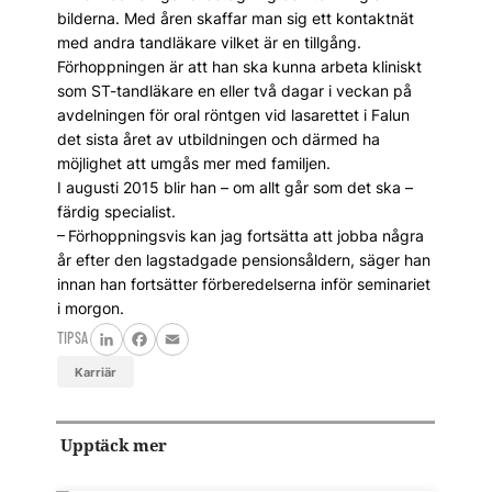
bilderna. Med åren skaffar man sig ett kontaktnät
med andra tandläkare vilket är en tillgång.
Förhoppningen är att han ska kunna arbeta kliniskt
som ST-tandläkare en eller två dagar i veckan på
avdelningen för oral röntgen vid lasarettet i Falun
det sista året av utbildningen och därmed ha
möjlighet att umgås mer med familjen.
I augusti 2015 blir han – om allt går som det ska –
färdig specialist.
– Förhoppningsvis kan jag fortsätta att jobba några
år efter den lagstadgade pensionsåldern, säger han
innan han fortsätter förberedelserna inför seminariet
i morgon.
TIPSA
LinkedIn
Facebook
Email
karriär
Upptäck mer