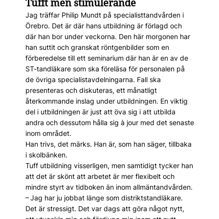
Tufft men stimulerande
Jag träffar Philip Mundt på specialisttandvården i
Örebro. Det är där hans utbildning är förlagd och
där han bor under veckorna. Den här morgonen har
han suttit och granskat röntgenbilder som en
förberedelse till ett seminarium där han är en av de
ST-tandläkare som ska föreläsa för personalen på
de övriga specialistavdelningarna. Fall ska
presenteras och diskuteras, ett månatligt
återkommande inslag under utbildningen. En viktig
del i utbildningen är just att öva sig i att utbilda
andra och dessutom hålla sig à jour med det senaste
inom området.
Han trivs, det märks. Han är, som han säger, tillbaka
i skolbänken.
Tuff utbildning visserligen, men samtidigt tycker han
att det är skönt att arbetet är mer flexibelt och
mindre styrt av tidboken än inom allmäntandvården.
– Jag har ju jobbat länge som distriktstandläkare.
Det är stressigt. Det var dags att göra något nytt,