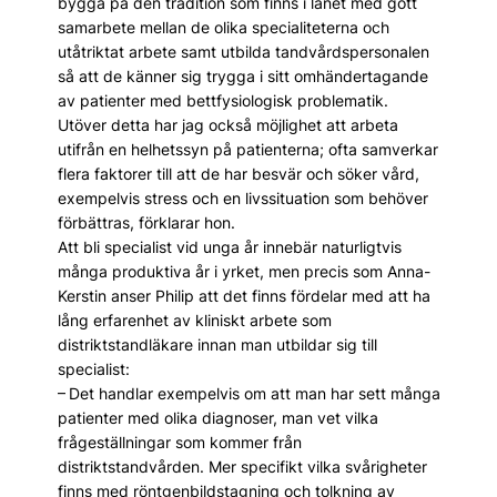
bygga på den tradition som finns i länet med gott
samarbete mellan de olika specialiteterna och
utåtriktat arbete samt utbilda tandvårdspersonalen
så att de känner sig trygga i sitt omhändertagande
av patienter med bettfysiologisk problematik.
Utöver detta har jag också möjlighet att arbeta
utifrån en helhetssyn på patienterna; ofta samverkar
flera faktorer till att de har besvär och söker vård,
exempelvis stress och en livssituation som behöver
förbättras, förklarar hon.
Att bli specialist vid unga år innebär naturligtvis
många produktiva år i yrket, men precis som Anna-
Kerstin anser Philip att det finns fördelar med att ha
lång erfarenhet av kliniskt arbete som
distriktstandläkare innan man utbildar sig till
specialist:
– Det handlar exempelvis om att man har sett många
patienter med olika diagnoser, man vet vilka
frågeställningar som kommer från
distriktstandvården. Mer specifikt vilka svårigheter
finns med röntgenbildstagning och tolkning av