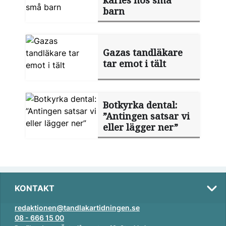
karies hos små
barn
Gazas tandläkare
tar emot i tält
Botkyrka dental:
”Antingen satsar vi
eller lägger ner”
KONTAKT
redaktionen@tandlakartidningen.se
08 - 666 15 00