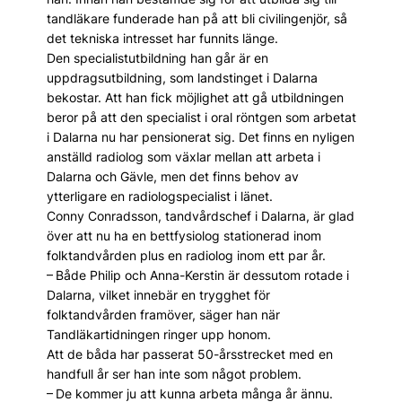
tandläkare funderade han på att bli civilingenjör, så
det tekniska intresset har funnits länge.
Den specialistutbildning han går är en
uppdragsutbildning, som landstinget i Dalarna
bekostar. Att han fick möjlighet att gå utbildningen
beror på att den specialist i oral röntgen som arbetat
i Dalarna nu har pensionerat sig. Det finns en nyligen
anställd radiolog som växlar mellan att arbeta i
Dalarna och Gävle, men det finns behov av
ytterligare en radiologspecialist i länet.
Conny Conradsson, tandvårdschef i Dalarna, är glad
över att nu ha en bettfysiolog stationerad inom
folktandvården plus en radiolog inom ett par år.
– Både Philip och Anna-Kerstin är dessutom rotade i
Dalarna, vilket innebär en trygghet för
folktandvården framöver, säger han när
Tandläkartidningen ringer upp honom.
Att de båda har passerat 50-årsstrecket med en
handfull år ser han inte som något problem.
– De kommer ju att kunna arbeta många år ännu.