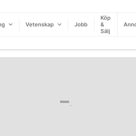
Köp
ng
Vetenskap
Jobb
&
Ann
Sälj
Annons