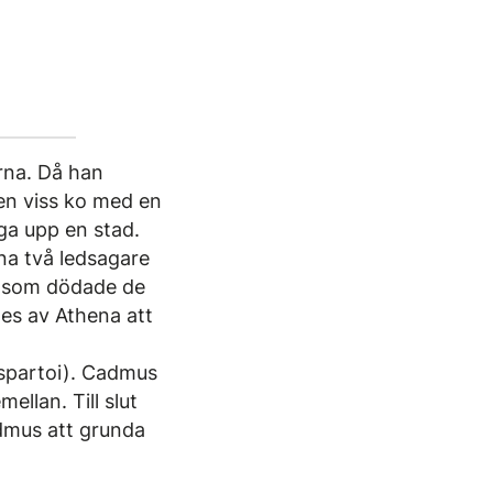
arna. Då han
 en viss ko med en
ga upp en stad.
na två ledsagare
ke som dödade de
s av Athena att
(spartoi). Cadmus
ellan. Till slut
admus att grunda