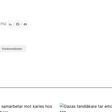
TIPSA
LinkedIn
Facebook
Email
visdomständer