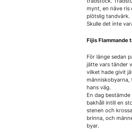
trädstock. Trädst
mynt, en näve ris 
plötslig tandvärk.
Skulle det inte var
Fijis Flammande 
För länge sedan på
jätte vars tänder 
vilket hade givit
människobyarna, 
hans väg.
En dag bestämde s
bakhåll intill en
stenen och krossa
brinna, och männen
byar.