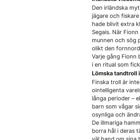
Den irländska myto
jägare och fiskar
hade blivit extra 
Segais. När Fionn 
munnen och sög på 
olikt den fornnor
Varje gång Fionn 
i en ritual som fi
Lömska tandtroll i
Finska troll är int
ointelligenta vare
långa perioder – e
barn som vågar sig
osynliga och ändra
De illmariga hamm
borra hål i deras 
väl hand om sina 