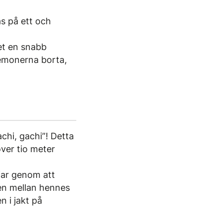
as på ett och
et en snabb
 demonerna borta,
chi, gachi”! Detta
ver tio meter
far genom att
n mellan hennes
n i jakt på