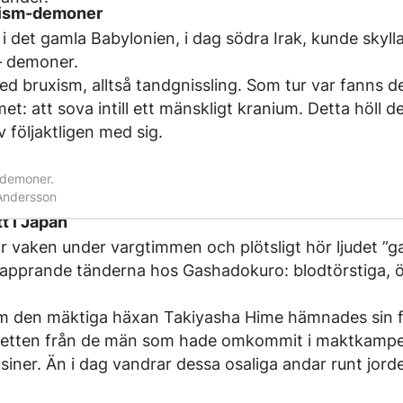
ism-­demoner
i det gamla Babylonien, i dag södra Irak, kunde skyll
 demoner.
ed bruxism, alltså tandgnissling. Som tur var fanns d
et: att sova intill ett mänskligt kranium. Detta höll
 följaktligen med sig.
­demoner.
a Andersson
t i Japan
 vaken under vargtimmen och plötsligt hör ljudet ”ga
 klapprande tänderna hos Gashadokuro: blodtörstiga, ö
om den mäktiga häxan Takiyasha Hime hämnades sin 
letten från de män som hade omkommit i maktkampe
usiner. Än i dag vandrar dessa osaliga andar runt jorde