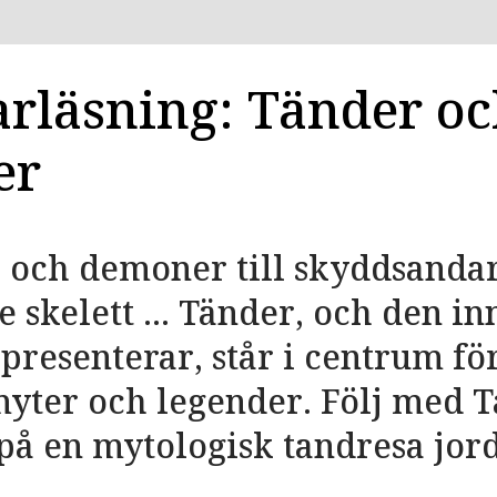
läsning: Tänder oc
er
r och demoner till skyddsanda
 skelett ... Tänder, och den i
epresenterar, står i centrum för
myter och legender. Följ med 
på en ­mytologisk tandresa jor