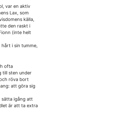
l, var en aktiv
mens Lax, som
 visdomens källa,
tte den raskt i
ionn (inte helt
hårt i sin tumme,
ch ofta
 till sten under
 och röva bort
ang: att göra sig
sätta igång att
let är att ta extra