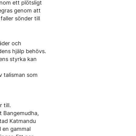
nom ett plötsligt
segras genom att
aller sönder till
äder och
ens hjälp behövs.
dens styrka kan
av talisman som
till.
get Bangemudha,
dstad Katmandu
id en gammal