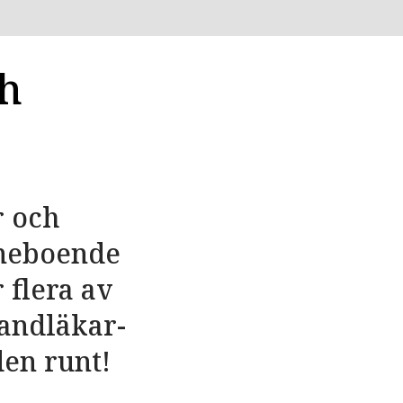
h
r och
nneboende
 flera av
Tandläkar­
den runt!