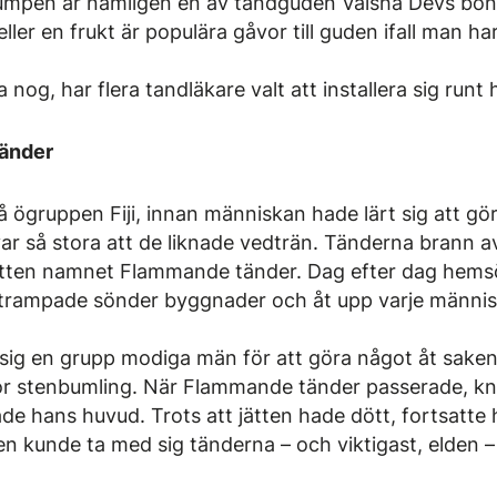
umpen är nämligen en av tandguden Vaisha Devs boni
eller en frukt är populära gåvor till guden ifall man h
a nog, har flera tandläkare valt att installera sig run
tänder
 ögruppen Fiji, innan människan hade lärt sig att gör
var så stora att de liknade vedträn. Tänderna brann av
 jätten namnet Flammande tänder. Dag efter dag hems
trampade sönder byggnader och åt upp varje männi
ig en grupp modiga män för att göra något åt saken. 
 stor stenbumling. När Flammande tänder passerade, k
de hans huvud. Trots att jätten hade dött, fortsatte 
 kunde ta med sig tänderna – och viktigast, elden – ti