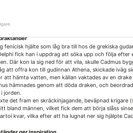
igare.
 draktänder
fenicisk hjälte som låg bra till hos de grekiska gud
Delphi fick han i uppdrag att söka upp och följa efter
n. Där kon la sig ned för att vila, skulle Cadmus byg
 att offra kon till gudinnan Athena, skickade iväg si
a för att hämta vatten, men källan vaktades av en dra
us hämnades genom att döda draken, och beordrade
i jorden.
äxte det fram en skräckinjagande, beväpnad krigare 
tt bland männen, vilket fick dem att börja slåss sinsem
rtoi kvar, vilka efter att ha lugnat ner sig hjälpte C
tänder ger inspiration