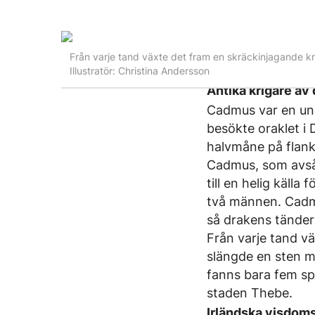
Från varje tand växte det fram en skräckinjagande kr
Illustratör: Christina Andersson
Antika krigare av
Cadmus var en ung 
besökte oraklet i 
halvmåne på flanke
Cadmus, som avsåg
till en helig käll
två männen. Cadm
så drakens tänder 
Från varje tand v
slängde en sten mi
fanns bara fem spa
staden Thebe.
Irländska visdoms