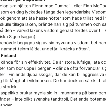
logiska hjälten Fionn mac Cumhaill, eller Finn McCoo
e som en dag lyckades fånga den legendariska Visdo
klok genom att äta hasselnötter som hade trillat ned i
skulle tillaga laxen, brände han sig på tummen och sa
den – varvid laxens visdom genast fördes över till F
diska Sigurdsagan).
behövde begagna sig av sin nyvunna visdom, bet han 
ck namnet teinm láida, ungefär ”knäcka nöten”.
 Finland
e kända för sin effektivitet. De är stora, lufsiga, lata o
lser som bor uppe i bergen – där de ofta förvandlar sig
ller i Finlands djupa skogar, där de kan bli aggressiva
 för långt ut i vildmarken. De har dock en särskild tal
 storlek.
aspeikko brukar mygla sig in i munnarna på barn och 
tänder – inte olikt svenska tandtroll. Det enda botemed
tänder.