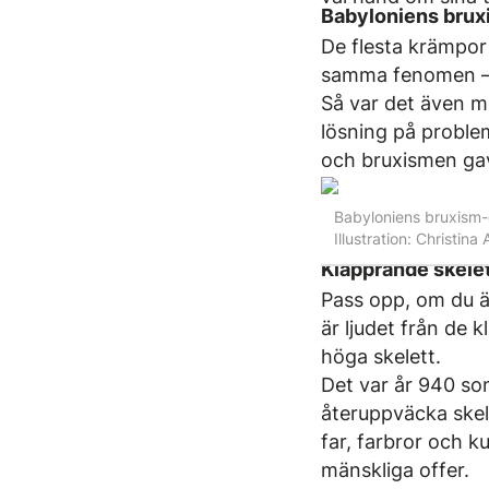
Babyloniens brux
De flesta krämpor 
samma fenomen –
Så var det även m
lösning på problem
och ­bruxismen gav
Babyloniens bruxism-
Illustration: Christin
Klapprande skelet
Pass opp, om du är
är ljudet från de
höga skelett.
Det var år 940 s
återuppväcka ske
far, farbror och k
mänskliga offer.