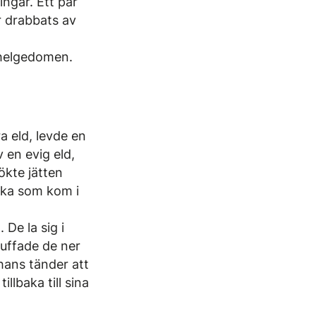
ngar. Ett par
ar drabbats av
t helgedomen.
a eld, levde en
 en evig eld,
ökte jätten
ska som kom i
De la sig i
nuffade de ner
hans tänder att
llbaka till sina