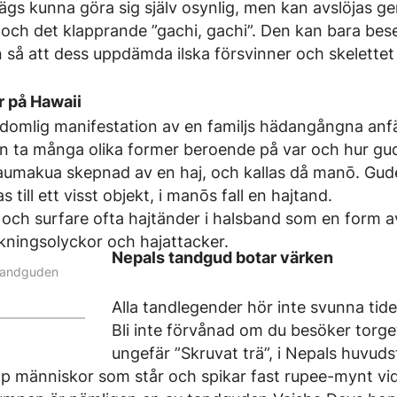
gs kunna göra sig själv osynlig, men kan avslöjas ge
 och det klapprande ”gachi, gachi”. Den kan bara be
 så att dess uppdämda ilska försvinner och skelettet f
 på ­Hawaii
domlig manifestation av en familjs hädangångna anf
 ta många olika former beroende på var och hur gud
n ’aumakua skepnad av en haj, och kallas då manō. Gu
till ett visst objekt, i manōs fall en hajtand.
e och surfare ofta hajtänder i halsband som en form 
ningsolyckor och hajattacker.
Nepals tandgud botar ­värken
tandguden
Alla tandlegender hör inte svunna tider 
Bli inte förvånad om du besöker tor
ungefär ”Skruvat trä”, i Nepals huvu
pp människor som står och spikar fast rupee-mynt v