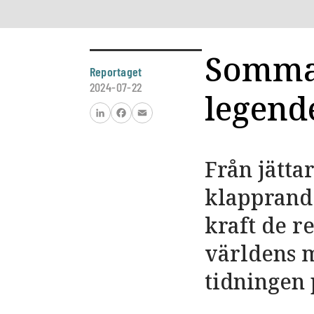
Sommar
Reportaget
2024-07-22
legend
LinkedIn
Facebook
Email
Från jätta
klapprande
kraft de r
världens ­
tidningen 