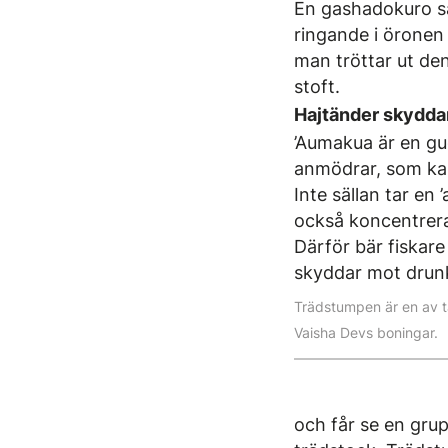
En gashadokuro sä
ringande i öronen
man tröttar ut den
stoft.
Hajtänder skyddar
’Aumakua är en gu
anmödrar, som kan
Inte sällan tar e
också koncentreras 
Därför bär fiskar
skyddar mot drunk
Trädstumpen är en av 
Vaisha Devs boningar.
och får se en gru