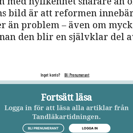
n med nyfikenhet snarare än o
s bild är att reformen innebä
er än problem – även om myck
nnan den blir en självklar del 
Inget konto?
Bli Prenumerant
Fortsätt läsa
Logga in för att läsa alla artiklar från
Tandläkartidningen.
BLI PRENUMERANT
LOGGA IN