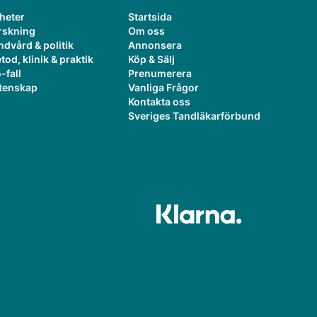
heter
Startsida
rskning
Om oss
ndvård & politik
Annonsera
tod, klinik & praktik
Köp & Sälj
-fall
Prenumerera
tenskap
Vanliga Frågor
Kontakta oss
Sveriges Tandläkarförbund