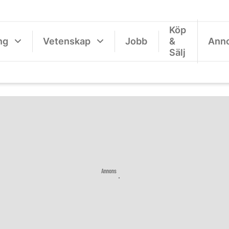
Köp
ng
Vetenskap
Jobb
&
Ann
Sälj
Annons