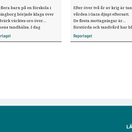
flera barn på en förskola i
Efter över två år av krig är ta
singborg började klaga över
vården i Gaza djupt eftersatt.
dvärk väcktes oro över
De flesta mottagningar är
nens tandhälsa. I dag
förstörda och tandvård har bl
arbetar förskola, tandvård,
en lyx för de flesta. Tandläka
rtaget
Reportaget
altjänst och barnhälsovård i
Mustafa Abu Assi ­behandlar 
lokalt nätverk för att tidigare
och vuxna i ett ­tältläger i södr
täcka och förebygga karies.
Gaza.
L