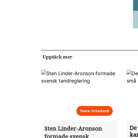
Upptäck mer
Tema: Ortodonti
De
Sten Linder-Aronson
ka
formade svensk