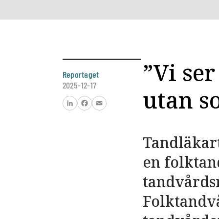
”Vi ser
Reportaget
2025-12-17
utan s
LinkedIn
Facebook
Email
Tandläkart
en folktan
tandvårdsr
Folktandv