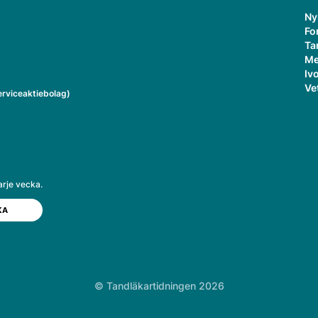
Ny
Fo
Ta
Me
Ivo
Ve
rviceaktiebolag)
arje vecka.
© Tandläkartidningen 2026