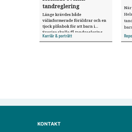
tandreglering
När 
Hel
Länge krävdes både
välinformerade föräldrar och en
tan
tjock plånbok för att barn i
bar
Sverige skulle få tandreglering.
sam
Karriär & porträtt
Repo
Från mitten av 1960-talet
soci
utvecklades ortodontin snabbt,
ett 
men resurserna var begränsade.
upp
Sten ­Linder-Aronson tog fram den
bedömningsmodell som
fortfarande präglar hur
ortodontiska behandlingsbehov
bedöms i Sverige.
KONTAKT