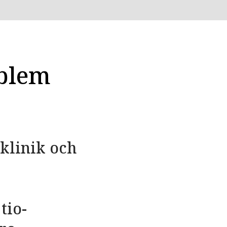
oblem
klinik och
tio­