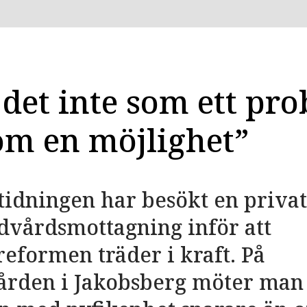
 det inte som ett pr
om en möjlighet”
idningen har besökt en privat
dvårdsmottagning inför att
eformen träder i kraft. På
ården i Jakobsberg möter man 