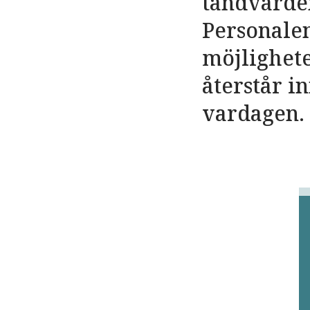
tandvårde
Personalen
möjlighet
återstår i
vardagen.