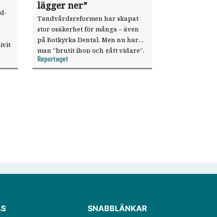
lägger ner”
nd­
Tandvårdsreformen har skapat
stor osäker­het för många – även
på ­Botkyrka Dental. Men nu har
ivit
man ­”brutit ihop och gått vidare”.
ren
Reportaget
Inför förändringen väljer kliniken
barn
att bygga ut och satsa på nya
a
arbetssätt.
ÄS
SNABBLÄNKAR