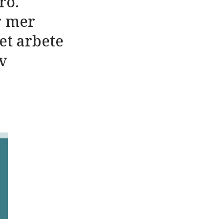
ro.
r mer
et arbete
av