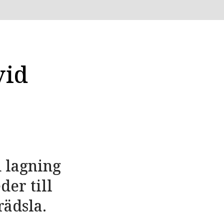
vid
 lagning
der till
rädsla.