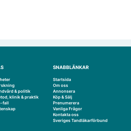
ÄS
SNABBLÄNKAR
heter
Startsida
rskning
Om oss
ndvård & politik
Annonsera
tod, klinik & praktik
Köp & Sälj
-fall
Prenumerera
tenskap
Vanliga Frågor
Kontakta oss
Sveriges Tandläkarförbund