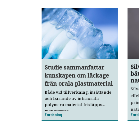
Si
Studie sammanfattar
bä
kunskapen om läckage
na
från orala plastmaterial
Silv
Både vid tillverkning, insättande
effe
och bärande av intraorala
pri
polymera material frisläpps
natr
monomerer,
Forskning
Fors
kine
nedbrytningsprodukter samt
nano- och mikropartiklar.