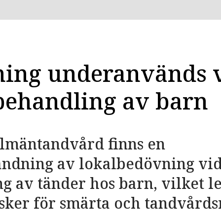
ing underanvänds 
behandling av barn
llmäntandvård finns en
ndning av lokalbedövning vid
g av tänder hos barn, vilket le
sker för smärta och tandvårds