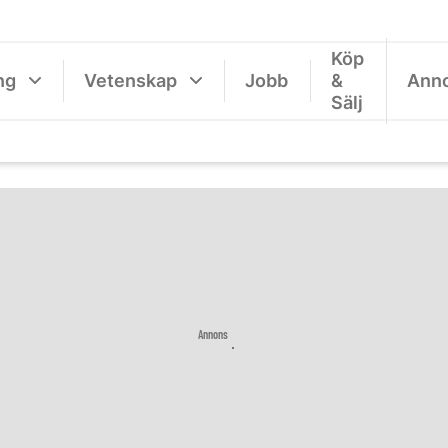
Köp
ng
Vetenskap
Jobb
&
Ann
Sälj
Annons