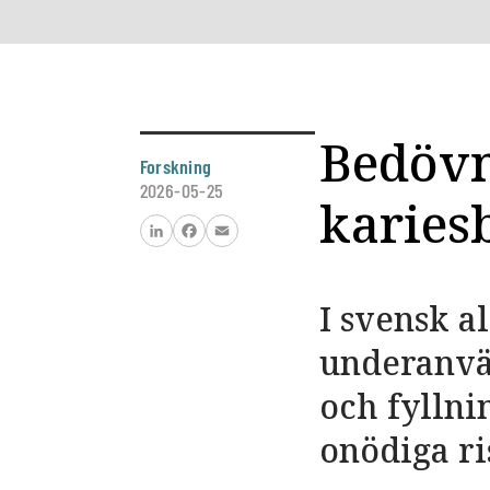
Bedövn
Forskning
2026-05-25
karies
LinkedIn
Facebook
Email
I svensk a
underanvä
och fyllnin
onödiga ri