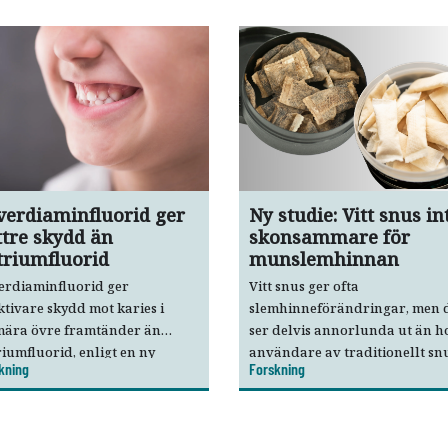
lverdiaminfluorid ger
Ny studie: Vitt snus in
ttre skydd än
skonsammare för
triumfluorid
munslemhinnan
erdiaminfluorid ger
Vitt snus ger ofta
ktivare skydd mot karies i
slemhinneförändringar, men 
mära övre framtänder än
ser delvis annorlunda ut än h
iumfluorid, enligt en ny
användare av traditionellt snu
kning
Forskning
sisk studie.
Det visar den första svenska
kliniska jämförelsen mellan vi
och traditionellt snus.