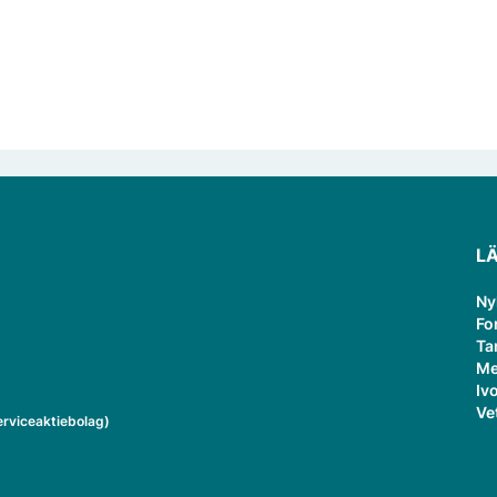
L
Ny
Fo
Ta
Me
Ivo
Ve
rviceaktiebolag)