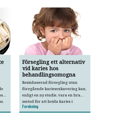
te
Försegling ett alternativ
vid karies hos
behandlingsomogna
Resinbaserad försegling utan
de
föregående kariesexkavering kan,
os
enligt en ny studie, vara en bra
s.
metod för att hejda karies i
Forskning
primära molarer hos
tt
behandlings­omogna barn.