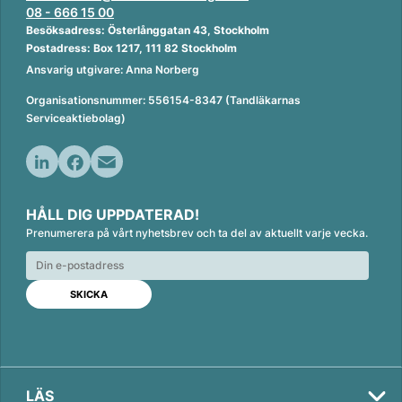
08 - 666 15 00
Besöksadress: Österlånggatan 43, Stockholm
Postadress: Box 1217, 111 82 Stockholm
Ansvarig utgivare: Anna Norberg
Organisationsnummer: 556154-8347 (Tandläkarnas
Serviceaktiebolag)
L
F
E
i
a
m
HÅLL DIG UPPDATERAD!
n
c
a
Prenumerera på vårt nyhetsbrev och ta del av aktuellt varje vecka.
k
e
i
e
b
l
d
o
I
o
n
k
LÄS