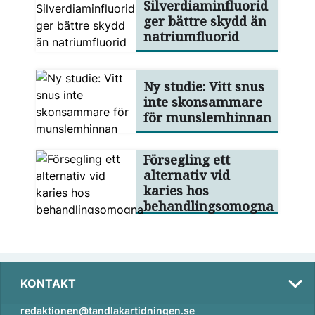
Silverdiaminfluorid
ger bättre skydd än
natriumfluorid
Ny studie: Vitt snus
inte skonsammare
för munslemhinnan
Försegling ett
alternativ vid
karies hos
behandlingsomogna
KONTAKT
redaktionen@tandlakartidningen.se