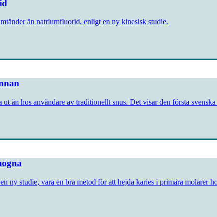
id
mtänder än natriumfluorid, enligt en ny kinesisk studie.
innan
ut än hos användare av traditionellt snus. Det visar den första svenska k
omogna
en ny studie, vara en bra metod för att hejda karies i primära molarer 