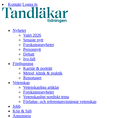
Kontakt
Logga in
Nyheter
Valet 2026
Senaste nytt
Forskningsnyheter
Personnytt
Debatt
Ivo-fall
Fördjupning
Karriär & porträtt
Metod, klinik & praktik
Reportaget
Vetenskap
Vetenskapliga artiklar
Forskningsnyheter
Vetenskapligt nordiskt tema
Författar- och referentanvisningar vetenskap
Jobb
Köp & Sälj
Annonsera