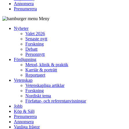
Annonsera
Prenumerera
Meny
Nyheter
Valet 2026
Senaste nytt
Forskning
Debatt
Personnytt
Fördjupning
Metod, klinik & praktik
Karriär & porträtt
Reportaget
Vetenskap
Vetenskapliga artiklar
Forskning
Nordiskt tema
Författar- och referentanvisningar
Jobb
Köp & Sälj
Prenumerera
Annonsera
Vanliga frågor