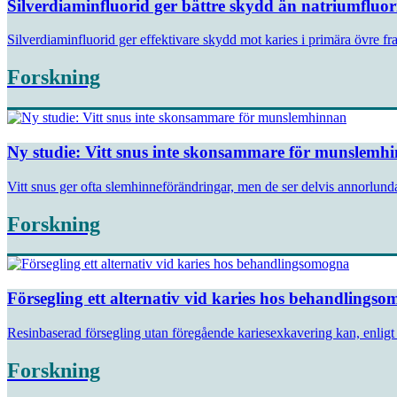
Silverdiaminfluorid ger bättre skydd än natriumfluor
Silverdiaminfluorid ger effektivare skydd mot karies i primära övre fra
Forskning
Ny studie: Vitt snus inte skonsammare för munslemh
Vitt snus ger ofta slemhinneförändringar, men de ser delvis annorlunda 
Forskning
Försegling ett alternativ vid karies hos behandlings
Resinbaserad försegling utan föregående kariesexkavering kan, enligt 
Forskning