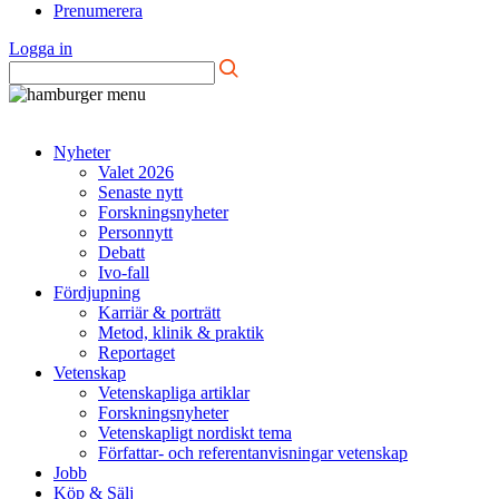
Prenumerera
Logga in
Nyheter
Valet 2026
Senaste nytt
Forskningsnyheter
Personnytt
Debatt
Ivo-fall
Fördjupning
Karriär & porträtt
Metod, klinik & praktik
Reportaget
Vetenskap
Vetenskapliga artiklar
Forskningsnyheter
Vetenskapligt nordiskt tema
Författar- och referentanvisningar vetenskap
Jobb
Köp & Sälj