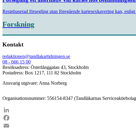
Resinbaserad försegling utan föregående kariesexkavering kan, enligt 
Forskning
Kontakt
redaktionen@tandlakartidningen.se
08 - 666 15 00
Besöksadress: Österlånggatan 43, Stockholm
Postadress: Box 1217, 111 82 Stockholm
Ansvarig utgivare: Anna Norberg
Organisationsnummer: 556154-8347 (Tandläkarnas Serviceaktiebolag
LinkedIn
Facebook
Email