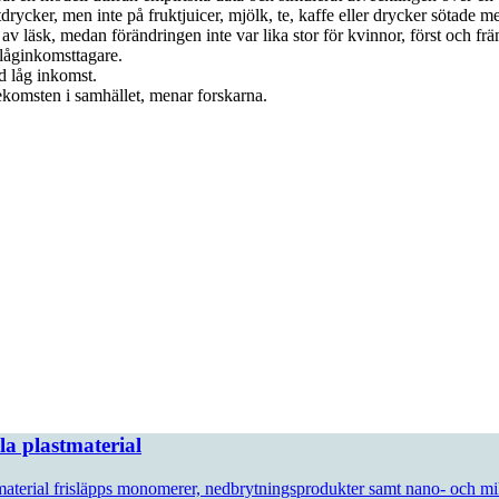
tdrycker, men inte på fruktjuicer, mjölk, te, kaffe eller drycker sötade 
av läsk, medan förändringen inte var lika stor för kvinnor, först och fr
låginkomsttagare.
 låg inkomst.
örekomsten i samhället, menar forskarna.
a plastmaterial
 material frisläpps monomerer, nedbrytningsprodukter samt nano- och mik