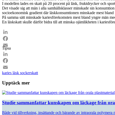
I modellen lades en skatt på 20 procent på läsk, fruktdrycker och spor
Det visade sig att män i alla samhällsklasser minskade sin konsumtion 
socioekonomisk gradient där läskkonsumtionen minskade mest bland 
På samma sätt minskade kariesförekomsten mest bland yngre män med
En läskskatt skulle därför bidra till att minska ojämlikheten i kariesf
LinkedIn
Facebook
Tipsa
Email
LinkedIn
Facebook
karies
läsk
sockerskatt
Email
Upptäck mer
Studie sammanfattar kunskapen om läckage från oral
Både vid tillverkning, insättande och bärande av intraorala polymera