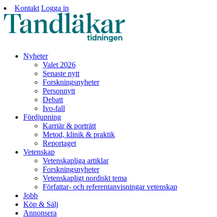
Kontakt
Logga in
Nyheter
Valet 2026
Senaste nytt
Forskningsnyheter
Personnytt
Debatt
Ivo-fall
Fördjupning
Karriär & porträtt
Metod, klinik & praktik
Reportaget
Vetenskap
Vetenskapliga artiklar
Forskningsnyheter
Vetenskapligt nordiskt tema
Författar- och referentanvisningar vetenskap
Jobb
Köp & Sälj
Annonsera