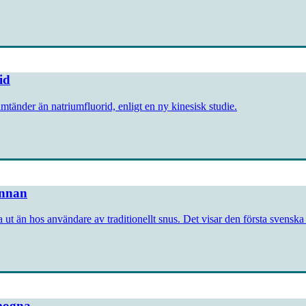
id
mtänder än natriumfluorid, enligt en ny kinesisk studie.
innan
ut än hos användare av traditionellt snus. Det visar den första svenska k
omogna