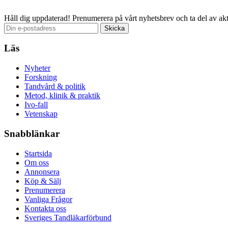
Håll dig uppdaterad!
Prenumerera på vårt nyhetsbrev och ta del av akt
Läs
Nyheter
Forskning
Tandvård & politik
Metod, klinik & praktik
Ivo-fall
Vetenskap
Snabblänkar
Startsida
Om oss
Annonsera
Köp & Sälj
Prenumerera
Vanliga Frågor
Kontakta oss
Sveriges Tandläkarförbund