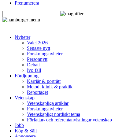
Prenumerera
Nyheter
Valet 2026
Senaste nytt
Forskningsnyheter
Personnytt
Debatt
Ivo-fall
Fördjupning
Karriär & porträtt
Metod, klinik & praktik
Reportaget
Vetenskap
Vetenskapliga artiklar
Forskningsnyheter
Vetenskapligt nordiskt tema
Författar- och referentanvisningar vetenskap
Jobb
Köp & Sälj
Annonsera