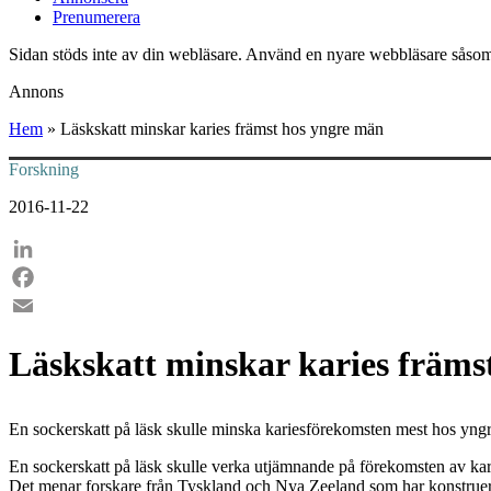
Prenumerera
Sidan stöds inte av din webläsare. Använd en nyare webbläsare såsom
Annons
Hem
»
Läskskatt minskar karies främst hos yngre män
Forskning
2016-11-22
LinkedIn
Facebook
Email
Läskskatt minskar karies främs
En sockerskatt på läsk skulle minska kariesförekomsten mest hos yngr
En sockerskatt på läsk skulle verka utjämnande på förekomsten av kari
Det menar forskare från Tyskland och Nya Zeeland som har konstruerat