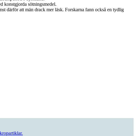
med konstgjorda sötningsmedel.
ämst därför att män drack mer läsk. Forskarna fann också en tydlig
ropartiklar.