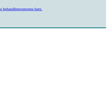
hos behandlings­omogna barn.