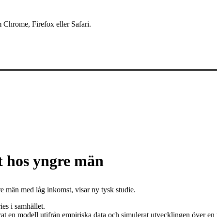
 Chrome, Firefox eller Safari.
t hos yngre män
e män med låg inkomst, visar ny tysk studie.
es i samhället.
 en modell utifrån empiriska data och simulerat utvecklingen över en t