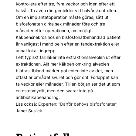
Kontrollera efter tre, fyra veckor och igen efter ett
halvår. Ta även röntgenbilder vid halvårskontrollen.
Om en implantatoperation måste göras, sätt ut
bisfosfonaten cirka sex månader före och tre
månader efter operationen, om möjligt.
Käkbensnekros hos en bisfosfonatbehandlad patient
är vanligast i mandibeln efter en tandextraktion eller
annat lokalt ingrepp.
I ett typiskt fall läker inte extraktionsalveolen ut efter
extraktionen. Allt mer käkben omkring alveolen
blottas. Ibland märker patienten inte av det, men
oftast är området svullet och gör ont. Förloppet kan
ta veckor eller månader. Till en början ser det ut som
en osteomyelit, men den svarar inte på
antibiotikabehandling.
Läs också:
Experten: ”Därför behövs bisfosfonater”
Janet Suslick