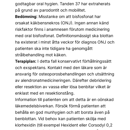
godtagbar oral hygien. Tanden 37 har extraherats
på grund av parodontit och mobilitet.
Misstanke om att bisfosfonat har
Bedömning:
orsakat käkbensnekros (ONJ). Ingen annan känd
riskfaktor finns i anamnesen förutom medicinering
med oral bisfosfonat. Definitionsmässigt ska blottan
ha existerat i minst åtta veckor för diagnos ONJ och
patienten ska inte tidigare ha genomgått
strålbehandling mot käken.
I detta fall konservativt förhållningssätt
Terapiplan:
och exspektans. Kontakt med den läkare som är
ansvarig för osteoporosbehandlingen och utsättning
av alendronatmedicineringen. Därefter debridering
eller resektion av vassa eller lösa benbitar vilket är
enklast med en resektionstång.
Information till patienten om att detta är en oönskad
läkemedelsbiverkan. Försök förmå patienten att
behålla en god munhygien och att borsta även på
benblottan. Vid behov kan patienten skölja med
klorhexidin (till exempel Hexident eller Corsodyl 0,2