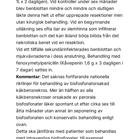
% x 2 dagligen). Vid kontroller under sex månader
blev benblottan mindre och mindre och slutligen
läkte denna helt ut efter upprepade resektioner men
utan kirurgisk behandling. Vid en begynnande
utläkning ses ofta öar av slemhinna som infiltrerar
benblottan och det kan ibland börja blöda från det
nekrotiska benet vid en resektion.
Vid ett tillfälle sekundärinfekterades benblottan och
mjukvävnaderna i dess anslutning. Behandling med
fenoxymetylpenicillin (Kåvepenin 1,6 g x 3 dagligen i
7 dagar) sattes in.
Det saknas fortfarande nationella
Kommentar:
riktlinjer för behandling av bisfosfonatorsakad
käkbensnekros. Mer än hälften av alla
käkbensnekroser orsakade av perorala
bisfosfonater läker spontant ut efter cirka sex till
åtta månader utan annat än seponering av
bisfosfonaten och konservativ behandling enligt
ovan.
Detta ska jämföras med patienter som behandlas
med intravenösa bisfosfonater, till exempel