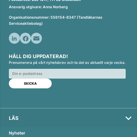
Ansvarig utgivare: Anna Norberg
Organisationsnummer: 556154-8347 (Tandläkarnas
Serviceaktiebolag)
L
F
E
i
a
m
HÅLL DIG UPPDATERAD!
n
c
a
Prenumerera på vårt nyhetsbrev och ta del av aktuellt varje vecka.
k
e
i
e
b
l
d
o
I
o
n
k
LÄS
Nyheter