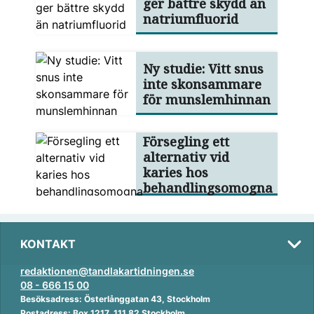
ger bättre skydd än
natriumfluorid
Ny studie: Vitt snus
inte skonsammare
för munslemhinnan
Försegling ett
alternativ vid
karies hos
behandlingsomogna
KONTAKT
redaktionen@tandlakartidningen.se
08 - 666 15 00
Besöksadress: Österlånggatan 43, Stockholm
Postadress: Box 1217, 111 82 Stockholm