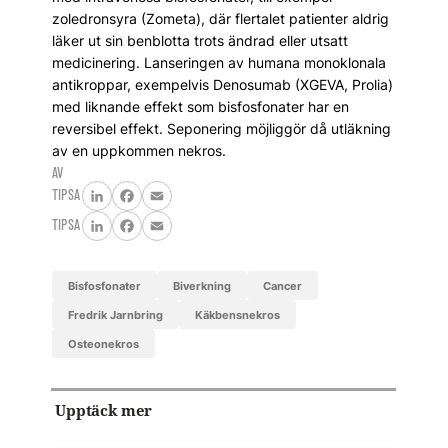
zoledronsyra (Zometa), där flertalet patienter aldrig
läker ut sin benblotta trots ändrad eller utsatt
medicinering. Lanseringen av humana monoklonala
antikroppar, exempelvis Denosumab (XGEVA, Prolia)
med liknande effekt som bisfosfonater har en
reversibel effekt. Seponering möjliggör då utläkning
av en uppkommen nekros.
AV
TIPSA
LinkedIn
Facebook
Email
TIPSA
LinkedIn
Facebook
Email
bisfosfonater
biverkning
cancer
Fredrik Jarnbring
käkbensnekros
osteonekros
Upptäck mer