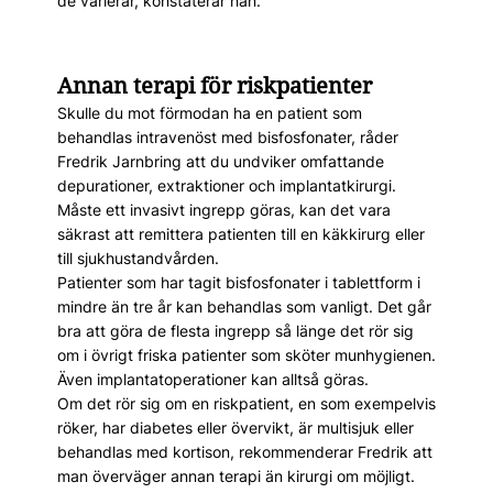
de varierar, konstaterar han.
Annan terapi för riskpatienter
Skulle du mot förmodan ha en patient som
behandlas intravenöst med bisfosfonater, råder
Fredrik Jarnbring att du undviker omfattande
depurationer, extraktioner och implantatkirurgi.
Måste ett invasivt ingrepp göras, kan det vara
säkrast att remittera patienten till en käkkirurg eller
till sjukhustandvården.
Patienter som har tagit bisfosfonater i tablettform i
mindre än tre år kan behandlas som vanligt. Det går
bra att göra de flesta ingrepp så länge det rör sig
om i övrigt friska patienter som sköter munhygienen.
Även implantatoperationer kan alltså göras.
Om det rör sig om en riskpatient, en som exempelvis
röker, har diabetes eller övervikt, är multisjuk eller
behandlas med kortison, rekommenderar Fredrik att
man överväger annan terapi än kirurgi om möjligt.