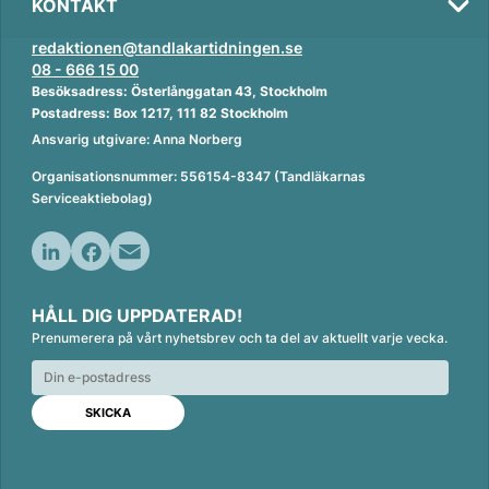
KONTAKT
redaktionen@tandlakartidningen.se
08 - 666 15 00
Besöksadress: Österlånggatan 43, Stockholm
Postadress: Box 1217, 111 82 Stockholm
Ansvarig utgivare: Anna Norberg
Organisationsnummer: 556154-8347 (Tandläkarnas
Serviceaktiebolag)
L
F
E
i
a
m
HÅLL DIG UPPDATERAD!
n
c
a
Prenumerera på vårt nyhetsbrev och ta del av aktuellt varje vecka.
k
e
i
e
b
l
d
o
I
o
n
k