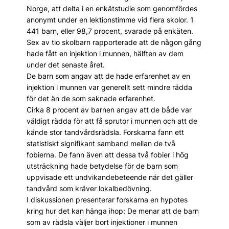
Norge, att delta i en enkätstudie som genomfördes
anonymt under en lektionstimme vid flera skolor. 1
441 barn, eller 98,7 procent, svarade på enkäten.
Sex av tio skolbarn rapporterade att de någon gång
hade fått en injektion i munnen, hälften av dem
under det senaste året.
De barn som angav att de hade erfarenhet av en
injektion i munnen var generellt sett mindre rädda
för det än de som saknade erfarenhet.
Cirka 8 procent av barnen angav att de både var
väldigt rädda för att få sprutor i munnen och att de
kände stor tandvårdsrädsla. Forskarna fann ett
statistiskt signifikant samband mellan de två
fobierna. De fann även att dessa två fobier i hög
utsträckning hade betydelse för de barn som
uppvisade ett undvikandebeteende när det gäller
tandvård som kräver lokalbedövning.
I diskussionen presenterar forskarna en hypotes
kring hur det kan hänga ihop: De menar att de barn
som av rädsla väljer bort injektioner i munnen