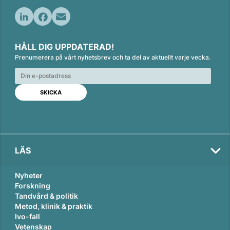
L
F
E
i
a
m
HÅLL DIG UPPDATERAD!
n
c
a
Prenumerera på vårt nyhetsbrev och ta del av aktuellt varje vecka.
k
e
i
e
b
l
d
o
I
o
n
k
LÄS
Nyheter
Forskning
Tandvård & politik
Metod, klinik & praktik
Ivo-fall
Vetenskap