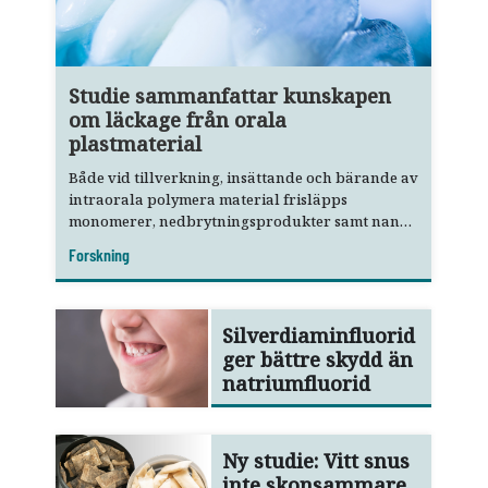
Studie sammanfattar kunskapen
om läckage från orala
plastmaterial
Både vid tillverkning, insättande och bärande av
intraorala polymera material frisläpps
monomerer, nedbrytningsprodukter samt nano-
och mikropartiklar.
Forskning
Silverdiaminfluorid
ger bättre skydd än
natriumfluorid
Ny studie: Vitt snus
inte skonsammare