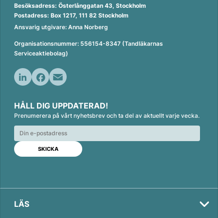
Besöksadress: Österlånggatan 43, Stockholm
Postadress: Box 1217, 111 82 Stockholm
Ansvarig utgivare: Anna Norberg
Organisationsnummer: 556154-8347 (Tandläkarnas
Serviceaktiebolag)
L
F
E
i
a
m
HÅLL DIG UPPDATERAD!
n
c
a
Prenumerera på vårt nyhetsbrev och ta del av aktuellt varje vecka.
k
e
i
e
b
l
d
o
I
o
n
k
LÄS