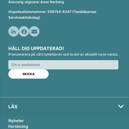
Ansvarig utgivare: Anna Norberg
Organisationsnummer: 556154-8347 (Tandläkarnas
Serviceaktiebolag)
L
F
E
i
a
m
HÅLL DIG UPPDATERAD!
n
c
a
Prenumerera på vårt nyhetsbrev och ta del av aktuellt varje vecka.
k
e
i
e
b
l
d
o
I
o
n
k
LÄS
Nyheter
Forskning