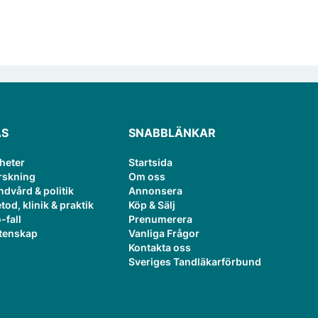
ÄS
SNABBLÄNKAR
heter
Startsida
rskning
Om oss
ndvård & politik
Annonsera
tod, klinik & praktik
Köp & Sälj
-fall
Prenumerera
tenskap
Vanliga Frågor
Kontakta oss
Sveriges Tandläkarförbund