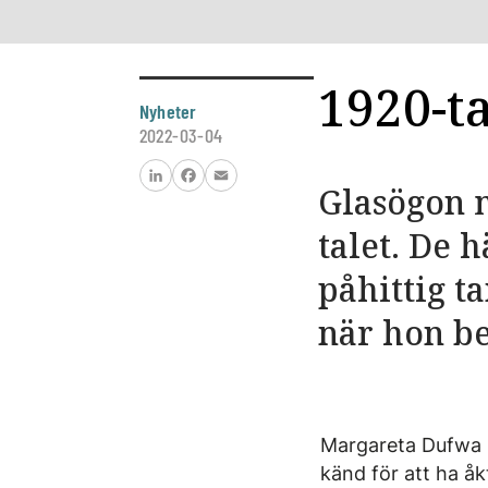
1920-ta
Nyheter
2022-03-04
Glasögon m
LinkedIn
Facebook
Email
talet. De 
påhittig 
när hon be
Margareta Dufwa b
känd för att ha å