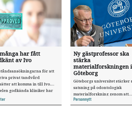
 många har fått
Ny gästprofessor ska
dkänt av Ivo
stärka
materialforskningen i
ståndsansökningarna för att
Göteborg
riva privat tandvård
Göteborgs universitet stärker 
sätter att komma in till Ivo.
satsning på odontologisk
elen godkända kliniker har
materialforskning genom att
, visar nya siffror.
ter
Personnytt
knyta forskaren Pekka Vallittu 
verksamheten som gästprofess