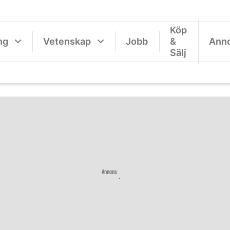
Köp
ng
Vetenskap
Jobb
&
Ann
Sälj
Annons