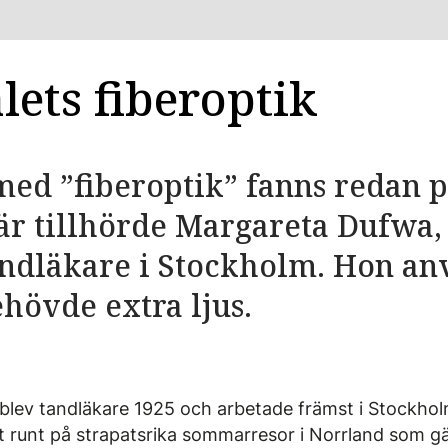
lets fiberoptik
ed ”fiberoptik” fanns redan p
här tillhörde Margareta Dufwa,
tandläkare i Stockholm. Hon a
hövde extra ljus.
lev tandläkare 1925 och arbetade främst i Stockhol
kt runt på strapatsrika sommarresor i Norrland som g