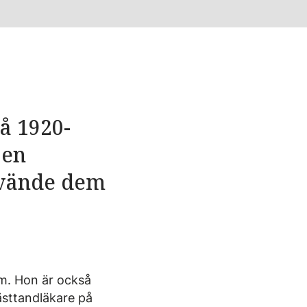
å 1920-
 en
nvände dem
m. Hon är också
ästtandläkare på