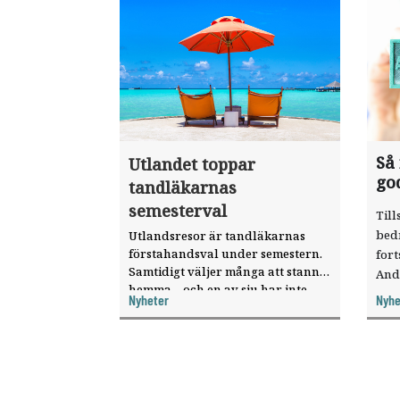
Så
Utlandet toppar
go
tandläkarnas
semesterval
Till
bed
Utlandsresor är tandläkarnas
förstahandsval under semestern.
fort
Samtidigt väljer många att stanna
And
hemma – och en av sju har inte
ökat
Nyheter
Nyhe
haft någon sommarledighet alls,
enligt "månadens fråga".