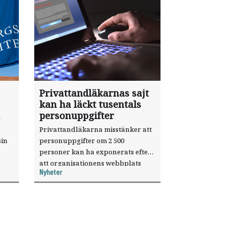
Privattandläkarnas sajt
kan ha läckt tusentals
personuppgifter
Privattandläkarna misstänker att
sin
personuppgifter om 2 500
personer kan ha exponerats efter
att organisationens webbplats
Nyheter
till
utnyttjats genom en sårbarhet i ett
or.
publiceringsverktyg.