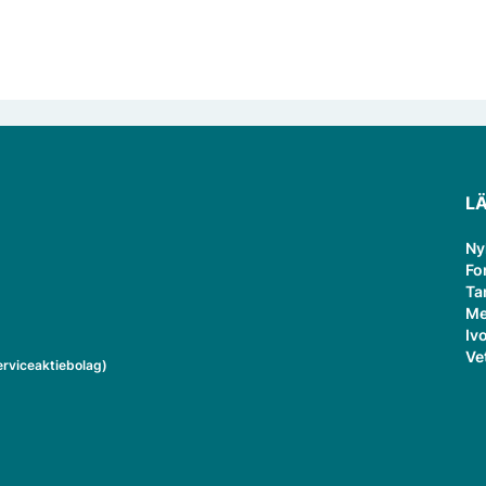
L
Ny
Fo
Ta
Me
Ivo
Ve
rviceaktiebolag)