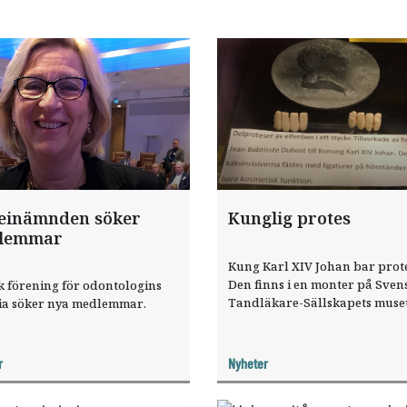
einämnden söker
Kunglig protes
lemmar
Kung Karl XIV Johan bar prote
Den finns i en monter på Sven
 förening för odontologins
Tandläkare-Sällskapets muse
ria söker nya medlemmar.
Kista.
r
Nyheter