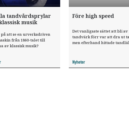
la tandvårdsprylar
Före high speed
klassisk musik
Det vanligaste sättet att bli a
på att se en urverksdriven
tandvärk förr var att dra ut t
skin från 1860-talet till
men efterhand hittade tandlä
a av klassisk musik?
på fiffiga sätt att rädda tänder
r
Nyheter