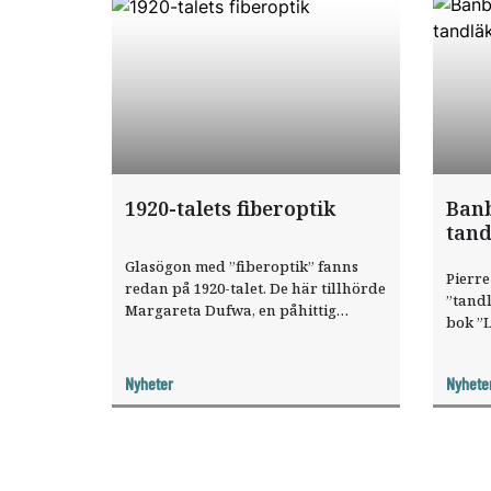
1920-talets fiberoptik
Ban
tand
Glasögon med ”fiberoptik” fanns
Pierre
redan på 1920-talet. De här tillhörde
”tand
Margareta Dufwa, en påhittig
bok ”L
tandläkare i Stockholm. Hon
Traité
använde dem när hon behövde
Svens
extra ljus.
Nyheter
Nyhete
äger f