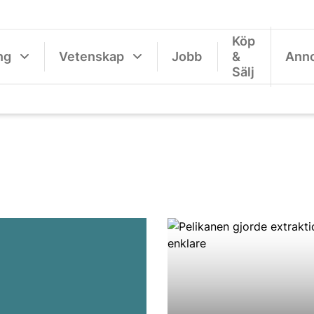
Köp
ng
Vetenskap
Jobb
&
Ann
Sälj