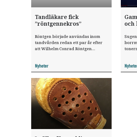
Tandläkare fick
Gam
”röntgennekros”
och 
Röntgen började användas inom
Sugen 
tandvården redan ett par år efter
borrma
att Wilhelm Conrad Röntgen
tonern
upptäckte röntgenstrålar 1897.
Tandläkarinstitutet i Stockholm fick
Nyheter
Nyhete
sin första röntgenapparat 1911.