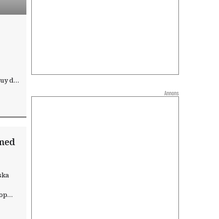
uy de
Annons
 med
ska
kop
år
 såg