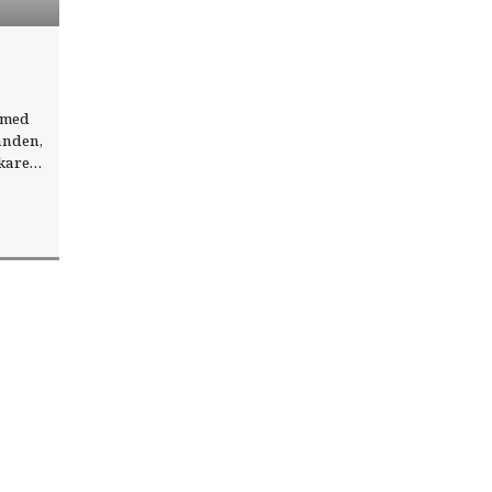
v med
anden,
kare
.