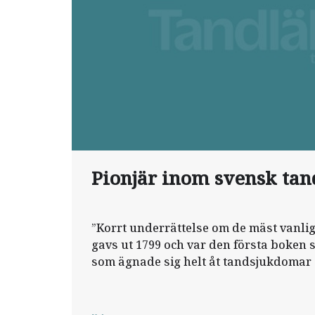
Pionjär inom svensk ta
”Korrt underrättelse om de mäst vanli
gavs ut 1799 och var den första boken 
som ägnade sig helt åt tandsjukdomar
finns på Svenska Tandläkare-Sällskape