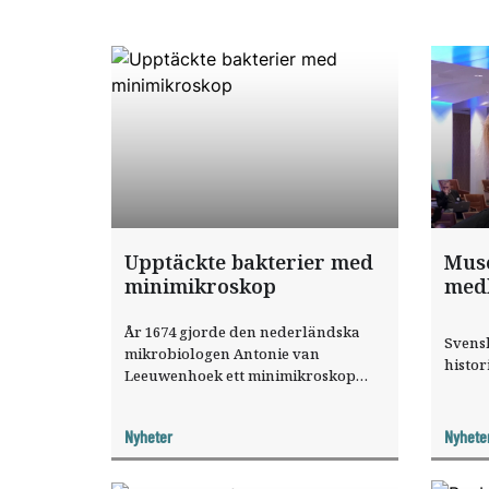
Upptäckte bakterier med
Mus
minimikroskop
med
År 1674 gjorde den nederländska
Svensk
mikrobiologen Antonie van
histo
Leeuwenhoek ett minimikroskop
med bikonvexa linser. Ett par år
senare var han den första som såg
Nyheter
Nyhete
bakterier.