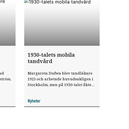
1930-talets mobila
tandvård
kad
Margareta Dufwa blev tandläkare
ström,
1925 och arbetade huvudsakligen i
Stockholm, men på 1930-talet åkte
et i
hon ett antal somrar till Norrland
som gästtandläkare.
Nyheter