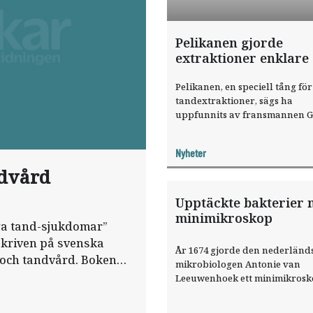
Pelikanen gjorde
extraktioner enklare
Pelikanen, en speciell tång för
tandextraktioner, sägs ha
uppfunnits av fransmannen G
Chauliac.
Nyheter
ndvård
Upptäckte bakterier
minimikroskop
ga tand-sjukdomar”
skriven på svenska
År 1674 gjorde den nederländ
 och tandvård. Boken
mikrobiologen Antonie van
ts museum i Kista.
Leeuwenhoek ett minimikros
med bikonvexa linser. Ett par 
senare var han den första som