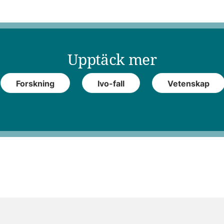
Upptäck mer
Forskning
Ivo-fall
Vetenskap