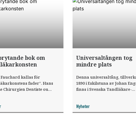
brytande bok om
Universaltången tog
läkarkonsten
mindre plats
 Fauchard kallas för
Denna universaltång, tillver
läkarkonstens fader”. Hans
1890 i Eskilstuna av Johan Eng
e Chirurgien Dentiste ou
finns i Svenska Tandläkare-
 des Dents” var banbrytande.
Sällskapets samlingar på muse
ka Tandläkare-Sällskapet
Kista utanför Stockholm.
r
Nyheter
lera exemplar.