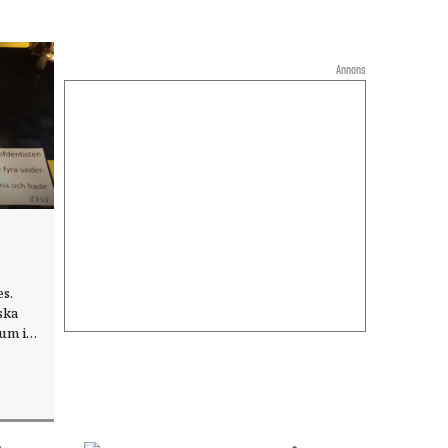
Annons
s.
ska
um i