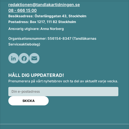
redaktionen@tandlakartidningen.se
08 - 666 15 00
Besöksadress: Österlånggatan 43, Stockholm
Postadress: Box 1217, 111 82 Stockholm
Ansvarig utgivare: Anna Norberg
Organisationsnummer: 556154-8347 (Tandläkarnas
Serviceaktiebolag)
L
F
E
i
a
m
HÅLL DIG UPPDATERAD!
n
c
a
Prenumerera på vårt nyhetsbrev och ta del av aktuellt varje vecka.
k
e
i
e
b
l
d
o
I
o
n
k