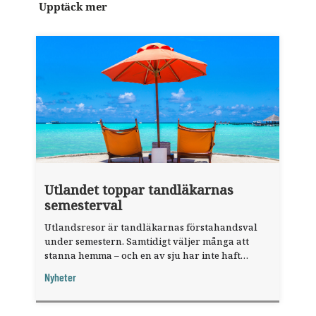
Upptäck mer
Utlandet toppar tandläkarnas
semesterval
Utlandsresor är tandläkarnas förstahandsval
under semestern. Samtidigt väljer många att
stanna hemma – och en av sju har inte haft
någon sommarledighet alls, enligt "månadens
Nyheter
fråga".