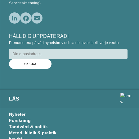
Serviceaktiebolag)
L
F
E
i
a
m
HÅLL DIG UPPDATERAD!
n
c
a
Prenumerera på vårt nyhetsbrev och ta del av aktuellt varje vecka.
k
e
i
e
b
l
d
o
I
o
n
k
LÄS
Nyheter
Forskning
Tandvård & politik
Metod, klinik & praktik