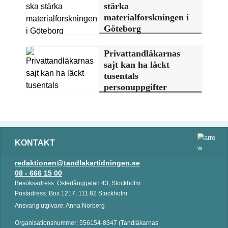
stärka
materialforskningen i
Göteborg
Privattandläkarnas
sajt kan ha läckt
tusentals
personuppgifter
KONTAKT
redaktionen@tandlakartidningen.se
08 - 666 15 00
Besöksadress: Österlånggatan 43, Stockholm
Postadress: Box 1217, 111 82 Stockholm
Ansvarig utgivare: Anna Norberg
Organisationsnummer: 556154-8347 (Tandläkarnas