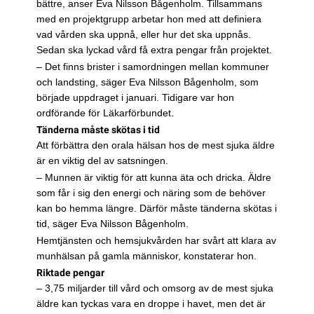
bättre, anser Eva Nilsson Bågenholm. Tillsammans
med en projektgrupp arbetar hon med att definiera
vad vården ska uppnå, eller hur det ska uppnås.
Sedan ska lyckad vård få extra pengar från projektet.
– Det finns brister i samordningen mellan kommuner
och landsting, säger Eva Nilsson Bågenholm, som
började uppdraget i januari. Tidigare var hon
ordförande för Läkarförbundet.
Tänderna måste skötas i tid
Att förbättra den orala hälsan hos de mest sjuka äldre
är en viktig del av satsningen.
– Munnen är viktig för att kunna äta och dricka. Äldre
som får i sig den energi och näring som de behöver
kan bo hemma längre. Därför måste tänderna skötas i
tid, säger Eva Nilsson Bågenholm.
Hemtjänsten och hemsjukvården har svårt att klara av
munhälsan på gamla människor, konstaterar hon.
Riktade pengar
– 3,75 miljarder till vård och omsorg av de mest sjuka
äldre kan tyckas vara en droppe i havet, men det är