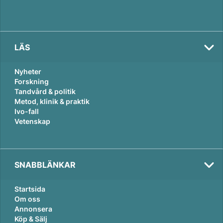
n
k
LÄS
Nyheter
Forskning
Tandvård & politik
Metod, klinik & praktik
Ivo-fall
Vetenskap
SNABBLÄNKAR
Startsida
Om oss
Annonsera
Köp & Sälj