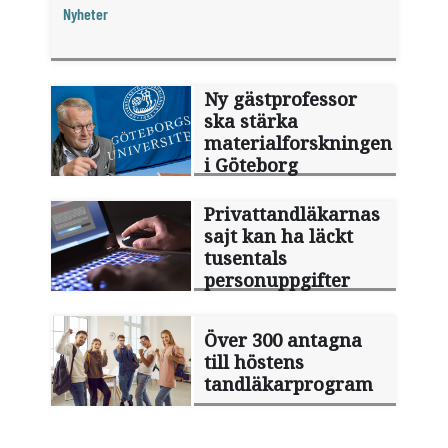
siffror.
Nyheter
Ny gästprofessor
ska stärka
materialforskningen
i Göteborg
Privattandläkarnas
sajt kan ha läckt
tusentals
personuppgifter
Över 300 antagna
till höstens
tandläkarprogram