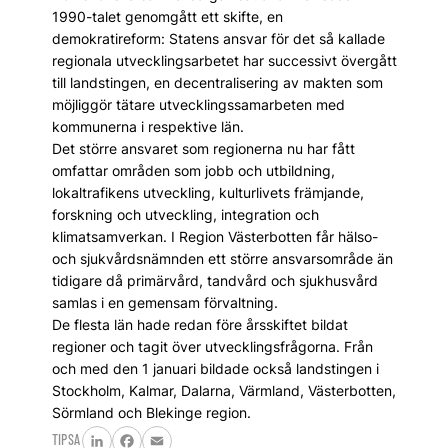
1990-talet genomgått ett skifte, en
demokratireform: Statens ansvar för det så kallade
regionala utvecklingsarbetet har successivt övergått
till landstingen, en decentralisering av makten som
möjliggör tätare utvecklingssamarbeten med
kommunerna i respektive län.
Det större ansvaret som regionerna nu har fått
omfattar områden som jobb och utbildning,
lokaltrafikens utveckling, kulturlivets främjande,
forskning och utveckling, integration och
klimatsamverkan. I Region Västerbotten får hälso-
och sjukvårdsnämnden ett större ansvarsområde än
tidigare då primärvård, tandvård och sjukhusvård
samlas i en gemensam förvaltning.
De flesta län hade redan före årsskiftet bildat
regioner och tagit över utvecklingsfrågorna. Från
och med den 1 januari bildade också landstingen i
Stockholm, Kalmar, Dalarna, Värmland, Västerbotten,
Sörmland och Blekinge region.
TIPSA