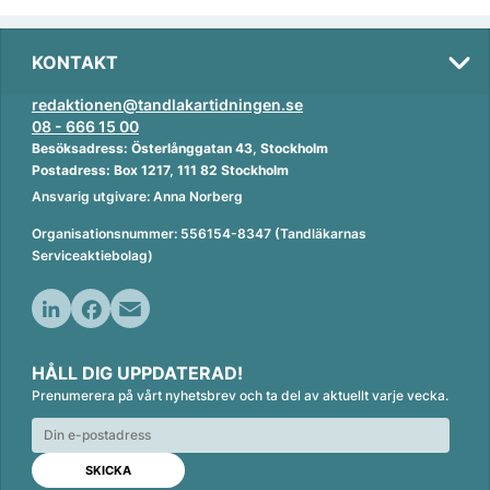
KONTAKT
redaktionen@tandlakartidningen.se
08 - 666 15 00
Besöksadress: Österlånggatan 43, Stockholm
Postadress: Box 1217, 111 82 Stockholm
Ansvarig utgivare: Anna Norberg
Organisationsnummer: 556154-8347 (Tandläkarnas
Serviceaktiebolag)
L
F
E
i
a
m
HÅLL DIG UPPDATERAD!
n
c
a
Prenumerera på vårt nyhetsbrev och ta del av aktuellt varje vecka.
k
e
i
e
b
l
d
o
I
o