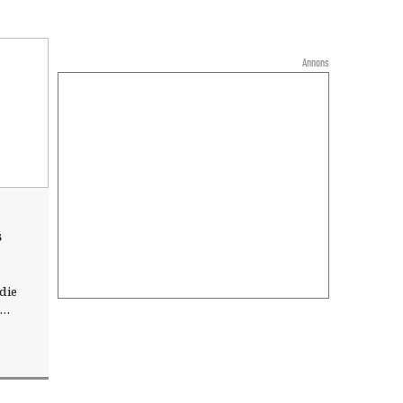
Annons
s
die
visade
gjorde
t