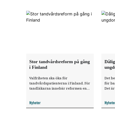
Stor tandvårdsreform på gång
Dålig
i Finland
ungd
Valfriheten ska öka för
Det be
tandvårdspatienterna i Finland. För
för b
tandläkarna innebär reformen en
Det är
bättre balans mellan offentlig och
från P
privat tandvård. Men så länge
Nyheter
Nyhete
politikerna inte sätter ner foten
skapar den också osäkerhet.