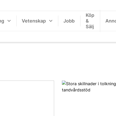
Köp
ng
Vetenskap
Jobb
&
Ann
Sälj