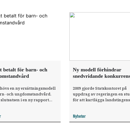
t betalt för barn- och
Ny modell förhindrar
omstandvård
snedvridande konkurren
hövs en ny ersättningsmodell
2009 gjorde Statskontoret på
arn- och ungdomstandvård.
uppdrag av regeringen en stu
 slutsatsen i en ny rapport
för att kartlägga landstingens
rivattandläkarna.
ekonomiska redovisning. Det 
sig då att redovisningen inte 
r
Nyheter
det möjligt för utomstående at
avgöra om det förekom
konkurrenssnedvridande