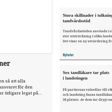
Stora skillnader i tolknin
tandvårdsstöd
Tandvårdsstöden används i o
stor utsträckning i olika lands
Det visar en ny utvärdering f
Socialstyrelsen.
Nyheter
oner
Sex tandläkare tar plats
i landstingen
n så att alla
ansvaret för den
På partiernas valsedlar till r
r tidigare legat på
och landsting fanns tandläka
38 platser. Av dem tar drygt e
handfull plats i
landstingsfullmäktige.