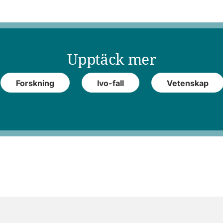
Upptäck mer
Forskning
Ivo-fall
Vetenskap