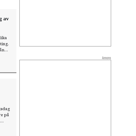
g av
lika
ting.
rån
Annons
iksdag
re på
n