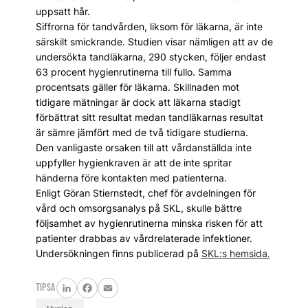
uppsatt hår.
Siffrorna för tandvården, liksom för läkarna, är inte
särskilt smickrande. Studien visar nämligen att av de
undersökta tandläkarna, 290 stycken, följer endast
63 procent hygienrutinerna till fullo. Samma
procentsats gäller för läkarna. Skillnaden mot
tidigare mätningar är dock att läkarna stadigt
förbättrat sitt resultat medan tandläkarnas resultat
är sämre jämfört med de två tidigare studierna.
Den vanligaste orsaken till att vårdanställda inte
uppfyller hygienkraven är att de inte spritar
händerna före kontakten med patienterna.
Enligt Göran Stiernstedt, chef för avdelningen för
vård och omsorgsanalys på SKL, skulle bättre
följsamhet av hygienrutinerna minska risken för att
patienter drabbas av vårdrelaterade infektioner.
Undersökningen finns publicerad på
SKL:s hemsida.
TIPSA
LinkedIn
Facebook
Email