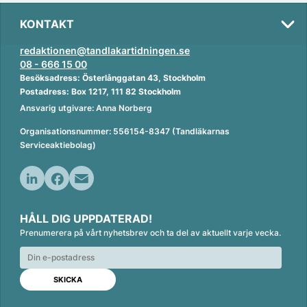
KONTAKT
redaktionen@tandlakartidningen.se
08 - 666 15 00
Besöksadress: Österlånggatan 43, Stockholm
Postadress: Box 1217, 111 82 Stockholm
Ansvarig utgivare: Anna Norberg
Organisationsnummer: 556154-8347 (Tandläkarnas
Serviceaktiebolag)
L
F
E
i
a
m
HÅLL DIG UPPDATERAD!
n
c
a
Prenumerera på vårt nyhetsbrev och ta del av aktuellt varje vecka.
k
e
i
e
b
l
d
o
I
o
n
k