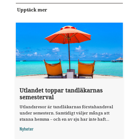
Upptäck mer
Utlandet toppar tandläkarnas
semesterval
Utlandsresor är tandläkarnas förstahandsval
under semestern. Samtidigt väljer många att
stanna hemma – och en av sju har inte haft
någon sommarledighet alls, enligt "månadens
Nyheter
fråga".