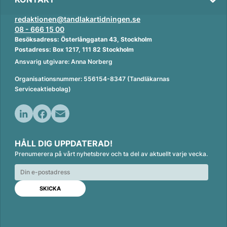
redaktionen@tandlakartidningen.se
08 - 666 15 00
Besöksadress: Österlånggatan 43, Stockholm
Postadress: Box 1217, 111 82 Stockholm
Ansvarig utgivare: Anna Norberg
Organisationsnummer: 556154-8347 (Tandläkarnas
Serviceaktiebolag)
L
F
E
i
a
m
HÅLL DIG UPPDATERAD!
n
c
a
Prenumerera på vårt nyhetsbrev och ta del av aktuellt varje vecka.
k
e
i
e
b
l
d
o
I
o
n
k