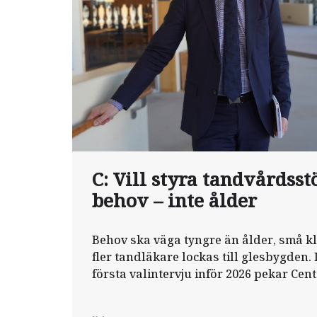
C: Vill styra tandvårdsst
behov – inte ålder
Behov ska väga tyngre än ålder, små kl
fler tandläkare lockas till glesbygden
första valintervju inför 2026 pekar Cen
riktning för tandvården – och kritisera
reform.