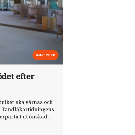
Valet 2026
ödet efter
iniker ska värnas och
. I Tandläkartidningens
terpartiet ut önskad
r delar av regeringens