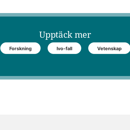
Upptäck mer
Forskning
Ivo-fall
Vetenskap