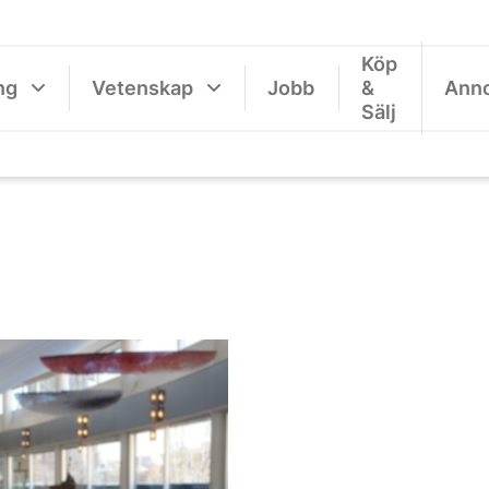
Köp
ng
Vetenskap
Jobb
&
Ann
Sälj