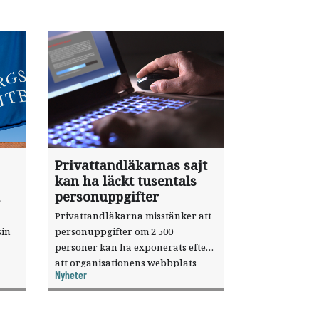
Privattandläkarnas sajt
kan ha läckt tusentals
personuppgifter
Privattandläkarna misstänker att
sin
personuppgifter om 2 500
personer kan ha exponerats efter
att organisationens webbplats
Nyheter
till
utnyttjats genom en sårbarhet i ett
or.
publiceringsverktyg.