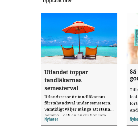
Upptäck mer
Så
Utlandet toppar
go
tandläkarnas
semesterval
Till
bed
Utlandsresor är tandläkarnas
förstahandsval under semestern.
fort
Samtidigt väljer många att stanna
And
hemma – och en av sju har inte
ökat
Nyheter
Nyhe
haft någon sommarledighet alls,
enligt "månadens fråga".