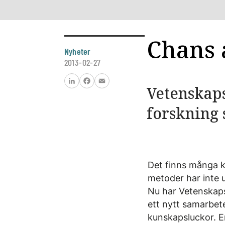
Chans 
Nyheter
2013-02-27
Vetenskaps
LinkedIn
Facebook
Email
forskning 
Det finns många k
metoder har inte un
Nu har Vetenskaps
ett nytt samarbete
kunskapsluckor. E