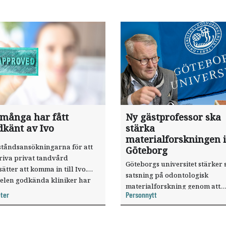
 många har fått
Ny gästprofessor ska
dkänt av Ivo
stärka
materialforskningen i
ståndsansökningarna för att
Göteborg
riva privat tandvård
Göteborgs universitet stärker 
sätter att komma in till Ivo.
satsning på odontologisk
elen godkända kliniker har
materialforskning genom att
, visar nya siffror.
ter
Personnytt
knyta forskaren Pekka Vallittu 
verksamheten som gästprofess