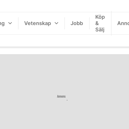
Köp
ng
Vetenskap
Jobb
&
Ann
Sälj
Annons