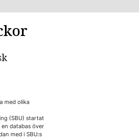
ckor
sk
a med olika
ing (SBU) startat
i en databas över
edan med i SBU:s