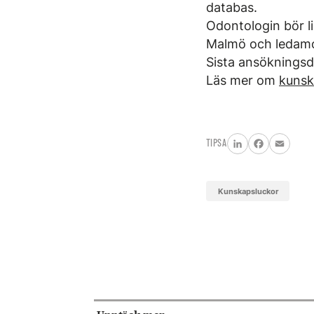
databas.
Odontologin bör li
Malmö och ledamo
Sista ansökningsda
Läs mer om
kunsk
TIPSA
LinkedIn
Facebook
Email
kunskapsluckor