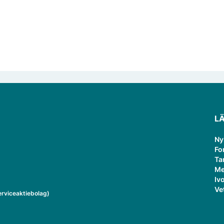
L
Ny
Fo
Ta
Me
Ivo
Ve
rviceaktiebolag)