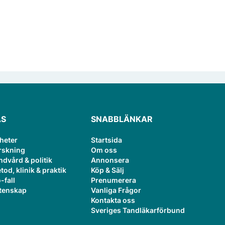
ÄS
SNABBLÄNKAR
heter
Startsida
rskning
Om oss
ndvård & politik
Annonsera
tod, klinik & praktik
Köp & Sälj
-fall
Prenumerera
tenskap
Vanliga Frågor
Kontakta oss
Sveriges Tandläkarförbund