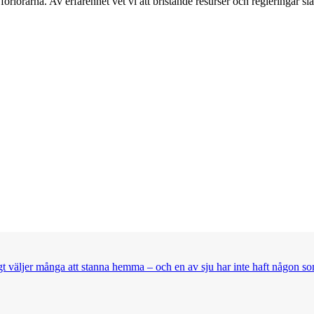
a förlorarna. Av erfarenhet vet vi att bristande resurser och regleringar 
t väljer många att stanna hemma – och en av sju har inte haft någon so