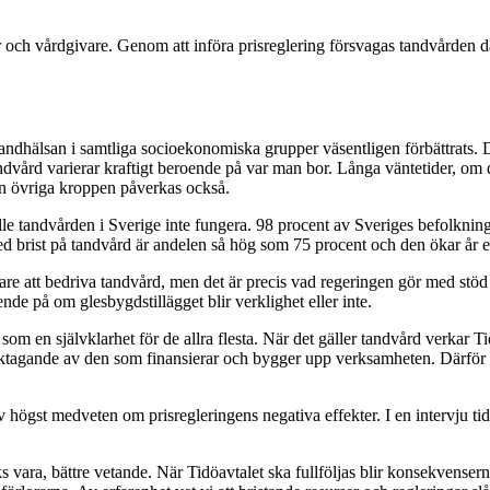
er och vårdgivare. Genom att införa prisreglering försvagas tandvården 
tandhälsan i samtliga socioekonomiska grupper väsentligen förbättrats. D
vård varierar kraftigt beroende på var man bor. Långa väntetider, om det 
den övriga kroppen påverkas också.
le tandvården i Sverige inte fungera. 98 procent av Sveriges befolknin
med brist på tandvård är andelen så hög som 75 procent och den ökar år ef
årare att bedriva tandvård, men det är precis vad regeringen gör med st
de på om glesbygdstillägget blir verklighet eller inte.
år som en självklarhet för de allra flesta. När det gäller tandvård verkar 
risktagande av den som finansierar och bygger upp verksamheten. Därför 
 högst medveten om prisregleringens negativa effekter. I en intervju tid
s vara, bättre vetande. När Tidöavtalet ska fullföljas blir konsekvense