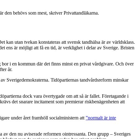
där den behövs som mest, skriver Privattandläkarna.
et kan utan tvekan konstateras att svensk tandhälsa är av världsklass.
ens är möjligt att få en tid, är verklighet i delar av Sverige. Bristen
g bor i en kommun där det finns minst en privat vårdgivare. Och över
ter år.
öd av Sverigedemokraterna. Tidöpartiernas tandvårdsreform minskar
Tidöpartierna dock vara övertygade om att så är fallet. Företagande i
krävs det snarare incitament som premierar riskbenägenheten att
igare under året framhöll socialministern att
”normalt är inte
rna av den nu aviserade reformen ointressanta. Den grupp – Sveriges