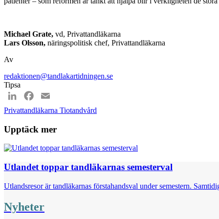
patienter – som reformen är tänkt att hjälpa blir i verkligheten de stor
Michael Grate,
vd, Privattandläkarna
Lars Olsson,
näringspolitisk chef, Privattandläkarna
Av
redaktionen@tandlakartidningen.se
Tipsa
LinkedIn
Facebook
Email
Privattandläkarna
Tiotandvård
Upptäck mer
Utlandet toppar tandläkarnas semesterval
Utlandsresor är tandläkarnas förstahandsval under semestern. Samtidig
Nyheter