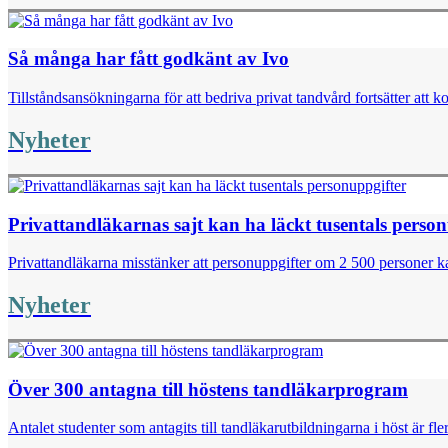
Så många har fått godkänt av Ivo
Tillståndsansökningarna för att bedriva privat tandvård fortsätter att k
Nyheter
Privattandläkarnas sajt kan ha läckt tusentals perso
Privattandläkarna misstänker att personuppgifter om 2 500 personer kan
Nyheter
Över 300 antagna till höstens tandläkarprogram
Antalet studenter som antagits till tandläkarutbildningarna i höst är fl