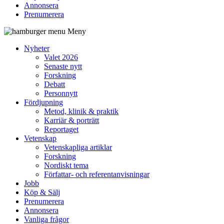
Annonsera
Prenumerera
Meny
Nyheter
Valet 2026
Senaste nytt
Forskning
Debatt
Personnytt
Fördjupning
Metod, klinik & praktik
Karriär & porträtt
Reportaget
Vetenskap
Vetenskapliga artiklar
Forskning
Nordiskt tema
Författar- och referentanvisningar
Jobb
Köp & Sälj
Prenumerera
Annonsera
Vanliga frågor