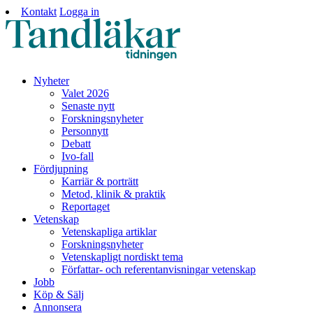
Kontakt
Logga in
Nyheter
Valet 2026
Senaste nytt
Forskningsnyheter
Personnytt
Debatt
Ivo-fall
Fördjupning
Karriär & porträtt
Metod, klinik & praktik
Reportaget
Vetenskap
Vetenskapliga artiklar
Forskningsnyheter
Vetenskapligt nordiskt tema
Författar- och referentanvisningar vetenskap
Jobb
Köp & Sälj
Annonsera