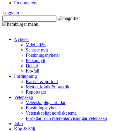
Prenumerera
Logga in
Nyheter
Valet 2026
Senaste nytt
Forskningsnyheter
Personnytt
Debatt
Ivo-fall
Fördjupning
Karriär & porträtt
Metod, klinik & praktik
Reportaget
Vetenskap
Vetenskapliga artiklar
Forskningsnyheter
Vetenskapligt nordiskt tema
Författar- och referentanvisningar vetenskap
Jobb
Köp & Sälj