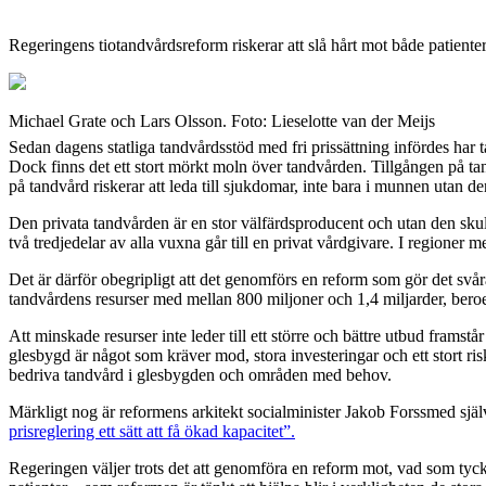
Regeringens tiotandvårdsreform riskerar att slå hårt mot både patient
Michael Grate och Lars Olsson. Foto: Lieselotte van der Meijs
Sedan dagens statliga tandvårdsstöd med fri prissättning infördes har 
Dock finns det ett stort mörkt moln över tandvården. Tillgången på tand
på tandvård riskerar att leda till sjukdomar, inte bara i munnen utan 
Den privata tandvården är en stor välfärdsproducent och utan den skul
två tredjedelar av alla vuxna går till en privat vårdgivare. I regioner 
Det är därför obegripligt att det genomförs en reform som gör det sv
tandvårdens resurser med mellan 800 miljoner och 1,4 miljarder, beroen
Att minskade resurser inte leder till ett större och bättre utbud framst
glesbygd är något som kräver mod, stora investeringar och ett stort 
bedriva tandvård i glesbygden och områden med behov.
Märkligt nog är reformens arkitekt socialminister Jakob Forssmed själv
prisreglering ett sätt att få ökad kapacitet”.
Regeringen väljer trots det att genomföra en reform mot, vad som tyck