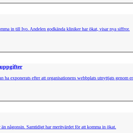
omma in till Ivo. Andelen godkända kliniker har ökat, visar nya siffror.
nuppgifter
 ha exponerats efter att organisationens webbplats utnyttjats genom en 
er än någonsin. Samtidigt har meritvärdet för att komma in ökat.