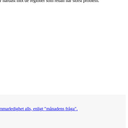
slår hårdast mot de regioner som redan har störst problem.
mmarledighet alls, enligt "månadens fråga".