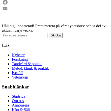
LinkedIn
Facebook
Email
Håll dig uppdaterad!
Prenumerera på vårt nyhetsbrev och ta del av
aktuellt varje vecka.
Läs
Nyheter
Forskning
Tandvård & politik
Metod, klinik & praktik
Ivo-fall
Vetenskap
Snabblänkar
Startsida
Om oss
Annonsera
Köp & Sälj