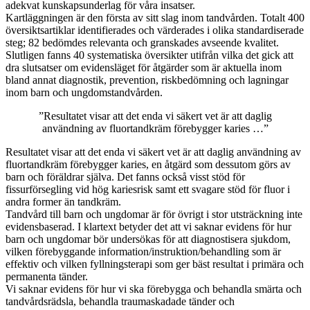
adekvat kunskapsunderlag för våra insatser.
Kartläggningen är den första av sitt slag inom tandvården. Totalt 400
översiktsartiklar identifierades och värderades i olika standardiserade
steg; 82 bedömdes relevanta och granskades avseende kvalitet.
Slutligen fanns 40 systematiska översikter utifrån vilka det gick att
dra slutsatser om evidensläget för åtgärder som är aktuella inom
bland annat diagnostik, prevention, riskbedömning och lagningar
inom barn och ungdomstandvården.
”Resultatet visar att det enda vi säkert vet är att daglig
användning av fluortandkräm förebygger karies …”
Resultatet visar att det enda vi säkert vet är att daglig användning av
fluortandkräm förebygger karies, en åtgärd som dessutom görs av
barn och föräldrar själva. Det fanns också visst stöd för
fissurförsegling vid hög kariesrisk samt ett svagare stöd för fluor i
andra former än tandkräm.
Tandvård till barn och ungdomar är för övrigt i stor utsträckning inte
evidensbaserad. I klartext betyder det att vi saknar evidens för hur
barn och ungdomar bör undersökas för att diagnostisera sjukdom,
vilken förebyggande information/instruktion/behandling som är
effektiv och vilken fyllningsterapi som ger bäst resultat i primära och
permanenta tänder.
Vi saknar evidens för hur vi ska förebygga och behandla smärta och
tandvårdsrädsla, behandla traumaskadade tänder och