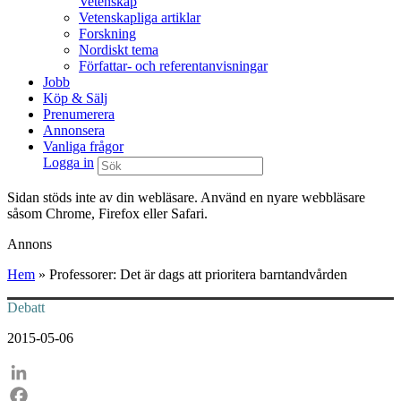
Vetenskap
Vetenskapliga artiklar
Forskning
Nordiskt tema
Författar- och referentanvisningar
Jobb
Köp & Sälj
Prenumerera
Annonsera
Vanliga frågor
Logga in
Sidan stöds inte av din webläsare. Använd en nyare webbläsare
såsom Chrome, Firefox eller Safari.
Annons
Hem
»
Professorer: Det är dags att prioritera barntandvården
Debatt
2015-05-06
LinkedIn