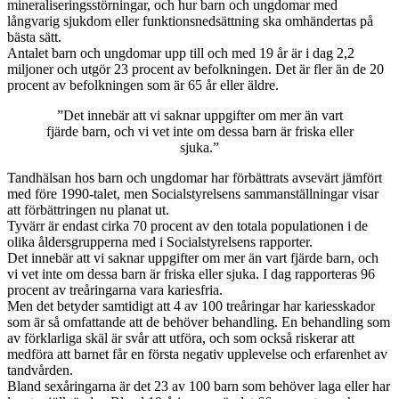
mineraliseringsstörningar, och hur barn och ungdomar med
långvarig sjukdom eller funktionsnedsättning ska omhändertas på
bästa sätt.
Antalet barn och ungdomar upp till och med 19 år är i dag 2,2
miljoner och utgör 23 procent av befolkningen. Det är fler än de 20
procent av befolkningen som är 65 år eller äldre.
”Det innebär att vi saknar uppgifter om mer än vart
fjärde barn, och vi vet inte om dessa barn är friska eller
sjuka.”
Tandhälsan hos barn och ungdomar har förbättrats avsevärt jämfört
med före 1990-talet, men Socialstyrelsens sammanställningar visar
att förbättringen nu planat ut.
Tyvärr är endast cirka 70 procent av den totala populationen i de
olika åldersgrupperna med i Socialstyrelsens rapporter.
Det innebär att vi saknar uppgifter om mer än vart fjärde barn, och
vi vet inte om dessa barn är friska eller sjuka. I dag rapporteras 96
procent av treåringarna vara kariesfria.
Men det betyder samtidigt att 4 av 100 treåringar har kariesskador
som är så omfattande att de behöver behandling. En behandling som
av förklarliga skäl är svår att utföra, och som också riskerar att
medföra att barnet får en första negativ upplevelse och erfarenhet av
tandvården.
Bland sexåringarna är det 23 av 100 barn som behöver laga eller har