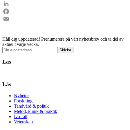
LinkedIn
Facebook
Email
Håll dig uppdaterad!
Prenumerera på vårt nyhetsbrev och ta del av
aktuellt varje vecka.
Läs
Läs
Nyheter
Forskning
Tandvård & politik
Metod, klinik & praktik
Ivo-fall
Vetenskap