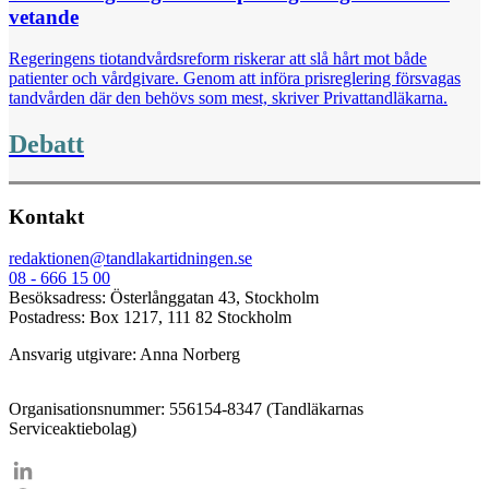
vetande
Regeringens tiotandvårdsreform riskerar att slå hårt mot både
patienter och vårdgivare. Genom att införa prisreglering försvagas
tandvården där den behövs som mest, skriver Privattandläkarna.
Debatt
Kontakt
redaktionen@tandlakartidningen.se
08 - 666 15 00
Besöksadress: Österlånggatan 43, Stockholm
Postadress: Box 1217, 111 82 Stockholm
Ansvarig utgivare: Anna Norberg
Organisationsnummer: 556154-8347 (Tandläkarnas
Serviceaktiebolag)