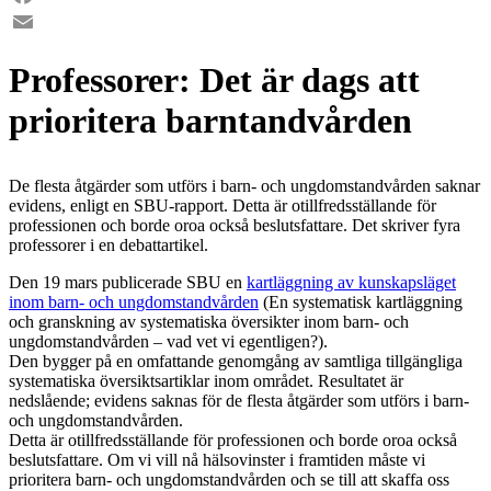
Facebook
Email
Professorer: Det är dags att
prioritera barntandvården
De flesta åtgärder som utförs i barn- och ungdomstandvården saknar
evidens, enligt en SBU-rapport. Detta är otillfredsställande för
professionen och borde oroa också beslutsfattare. Det skriver fyra
professorer i en debattartikel.
Den 19 mars publicerade SBU en
kartläggning av kunskapsläget
inom barn- och ungdomstandvården
(En systematisk kartläggning
och granskning av systematiska översikter inom barn- och
ungdomstandvården – vad vet vi egentligen?).
Den bygger på en omfattande genomgång av samtliga tillgängliga
systematiska översiktsartiklar inom området. Resultatet är
nedslående; evidens saknas för de flesta åtgärder som utförs i barn-
och ungdomstandvården.
Detta är otillfredsställande för professionen och borde oroa också
beslutsfattare. Om vi vill nå hälsovinster i framtiden måste vi
prioritera barn- och ungdomstandvården och se till att skaffa oss