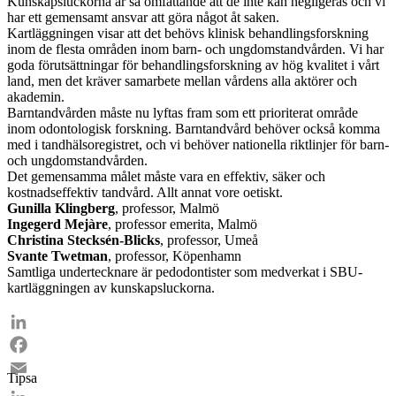
Kunskapsluckorna är så omfattande att de inte kan negligeras och vi
har ett gemensamt ansvar att göra något åt saken.
Kartläggningen visar att det behövs klinisk behandlingsforskning
inom de flesta områden inom barn- och ungdomstandvården. Vi har
goda förutsättningar för behandlingsforskning av hög kvalitet i vårt
land, men det kräver samarbete mellan vårdens alla aktörer och
akademin.
Barntandvården måste nu lyftas fram som ett prioriterat område
inom odontologisk forskning. Barntandvård behöver också komma
med i tandhälsoregistret, och vi behöver nationella riktlinjer för barn-
och ungdomstandvården.
Det gemensamma målet måste vara en effektiv, säker och
kostnadseffektiv tandvård. Allt annat vore oetiskt.
Gunilla Klingberg
, professor, Malmö
Ingegerd Mejàre
, professor emerita, Malmö
Christina Stecksén-Blicks
, professor, Umeå
Svante Twetman
, professor, Köpenhamn
Samtliga undertecknare är pedodontister som medverkat i SBU-
kartläggningen av kunskapsluckorna.
LinkedIn
Facebook
Tipsa
Email