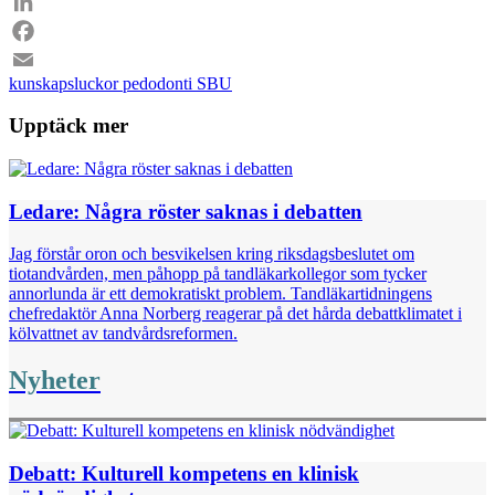
LinkedIn
Facebook
kunskapsluckor
pedodonti
SBU
Email
Upptäck mer
Ledare: Några röster saknas i debatten
Jag förstår oron och besvikelsen kring riksdagsbeslutet om
tiotandvården, men påhopp på tandläkarkollegor som tycker
annorlunda är ett demokratiskt problem. Tandläkartidningens
chefredaktör Anna Norberg reagerar på det hårda debattklimatet i
kölvattnet av tandvårdsreformen.
Nyheter
Debatt: Kulturell kompetens en klinisk