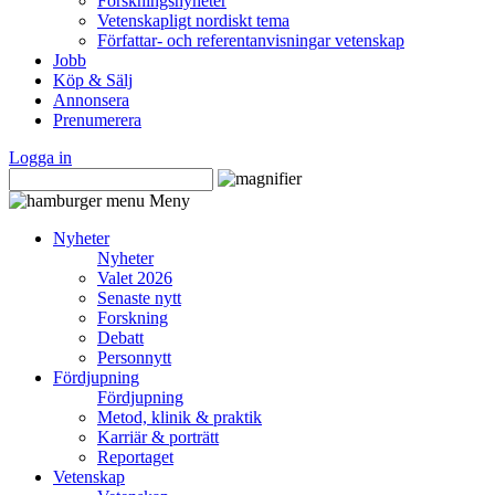
Forskningsnyheter
Vetenskapligt nordiskt tema
Författar- och referentanvisningar vetenskap
Jobb
Köp & Sälj
Annonsera
Prenumerera
Logga in
Meny
Nyheter
Nyheter
Valet 2026
Senaste nytt
Forskning
Debatt
Personnytt
Fördjupning
Fördjupning
Metod, klinik & praktik
Karriär & porträtt
Reportaget
Vetenskap