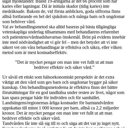
lagat mjölktänder. Bland 19-åringarna är det 66 procent som har
karies eller lagningar. Då är initiala skador (tidig karies) inte
medräknade. Bakom de, vid första anblicken, goda siffrorna finns
alltså fortfarande en hel del sjukdom och många barn och ungdomar
som behöver vård.
Val av behandlingsmetod ska alltid baseras på bästa tillgängliga
vetenskapliga underlag tillsammans med behandlarens erfarenhet
och patientens/vårdnadshavarnas önskemål. Brist på evidens innebär
inte med nödvändighet att vi gör fel – men det betyder att vi inte
säkert vet om våra behandlingar är effektiva och säkra, eller vilken
metod som är mest kostnadseffektiv.
”Det är mycket pengar om man inte vet fullt ut att man
bedriver effektiv och säker vård.”
Ur såväl ett etiskt som hälsoekonomiskt perspektiv är det extra
viktigt att den vård som ges barn och ungdomar bygger på säker
kunskap. Om behandlingsmetoderna är effektiva finns det bättre
förutsättningar för en god tandhälsa under resten av livet, något som
kan spara pengar både för individen och för samhället.
Landstingens/regionernas årliga kostnader för barntandvården
uppskattas till minst 1 000 kronor per barn, alltså ca 2,2 miljarder
kronor. Det är mycket pengar om man inte vet fullt ut att man
bedriver effektiv och säker vård.
Tandvården får inte slå sig till ro och säga att det var ju inget nytt.