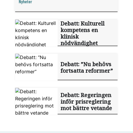
Nyheter
chefredaktör Anna Norberg reagerar på det
hårda debattklimatet i kölvattnet av
tandvårdsreformen.
Debatt: Kulturell
kompetens en
klinisk
nödvändighet
Debatt: ”Nu behövs
fortsatta reformer”
Debatt: Regeringen
inför prisreglering
mot bättre vetande