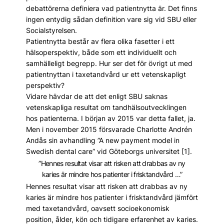
debattörerna definiera vad patientnytta är. Det finns
ingen entydig sådan definition vare sig vid SBU eller
Socialstyrelsen.
Patientnytta består av flera olika fasetter i ett
hälsoperspektiv, både som ett individuellt och
samhälleligt begrepp. Hur ser det för övrigt ut med
patientnyttan i taxetandvård ur ett vetenskapligt
perspektiv?
Vidare hävdar de att det enligt SBU saknas
vetenskapliga resultat om tandhälsoutvecklingen
hos patienterna. I början av 2015 var detta fallet, ja.
Men i november 2015 försvarade Charlotte Andrén
Andås sin avhandling ”A new payment model in
Swedish dental care” vid Göteborgs universitet [1].
”Hennes resultat visar att risken att drabbas av ny
karies är mindre hos patienter i frisktandvård …”
Hennes resultat visar att risken att drabbas av ny
karies är mindre hos patienter i frisktandvård jämfört
med taxe­tandvård, oavsett socioekonomisk
position, ålder, kön och tidigare erfarenhet av karies.