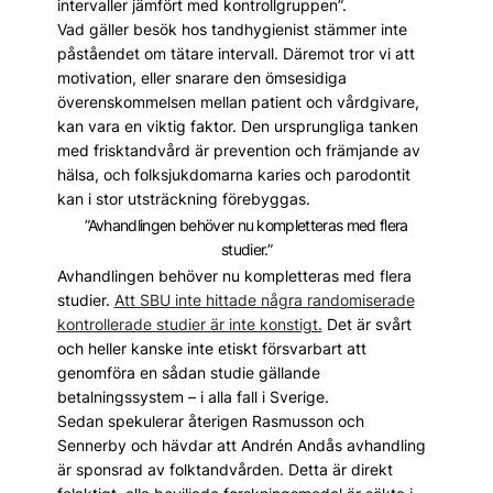
intervaller jämfört med kontrollgruppen”.
Vad gäller besök hos tandhygienist stämmer inte
påståendet om tätare intervall. Däremot tror vi att
motivation, eller snarare den ömsesidiga
överenskommelsen mellan patient och vårdgivare,
kan vara en viktig faktor. Den ursprungliga tanken
med frisktandvård är prevention och främjande av
hälsa, och folksjukdomarna karies och parodontit
kan i stor utsträckning förebyggas.
”Avhandlingen behöver nu kompletteras med flera
studier.”
Avhandlingen behöver nu kompletteras med flera
studier.
Att SBU inte hittade några randomiserade
kontrollerade studier är inte konstigt.
Det är svårt
och heller kanske inte etiskt försvarbart att
genomföra en sådan studie gällande
betalningssystem – i alla fall i Sverige.
Sedan spekulerar återigen Rasmusson och
Sennerby och hävdar att Andrén Andås avhandling
är sponsrad av folktandvården. Detta är direkt