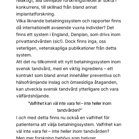
felaktigt, alla beviljade forskningsmedel är sökta i
konkurrens, till skillnad från bland annat
implantatforskning.
Vilka liknande betalningssystem och rapporter finns
då internationellt avseende vuxna individer? Det
finns ett system i England, Denplan, som drivs inom
privattandvården (sic!). Dock finns inga, oss
veterligen, vetenskapliga publikationer från detta
system.
Att det nu tillkommit ett nytt betalningssystem inom
svensk tandvård, med en viktig ingrediens – ett
kontrakt som bland annat innehåller preventiva och
hälsofrämjande inslag och ömsesidiga åtaganden,
kan utveckla svensk tandvård ytterligare och vara
välfärdshöjande.
”Valfrihet kan väl inte vara fel – inte heller inom
tandvården?”
I och med detta finns nu också en valfrihet för
patienterna att välja betalningssystem. Valfrihet kan
väl inte vara fel – inte heller inom tandvården?
Men mer forskning behövs som belyser