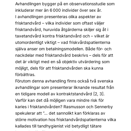
Avhandlingen bygger på en observationsstudie som
inkluderar mer än 6 000 individer över sex år.
I avhandlingen presenteras olika aspekter av
frisktandvård – vilka individer som oftast väljer
frisktandvård, huruvida åtgärderna skiljer sig åt i
taxetandvård kontra frisktandvård och – vilket är
utomordentligt viktigt – vad friskvårdspatienterna
själva anser om betalningsmodellen. Både för- och
nackdelar med frisktandvård beskrivs – dels för att
det är viktigt med en så objektiv utvärdering som
möjligt, dels för att frisktandvården ska kunna
förbättras.
Förutom denna avhandling finns också två svenska
avhandlingar som presenterar liknande resultat från
en tidigare modell av kontraktstandvård [2, 3].
Varför kan det då möjligen vara mind­re risk för
karies i frisktandvården? Rasmusson och Sennerby
spekulerar att ”… det sannolikt kan förklaras av
större motivation hos frisktandvårdspatienterna vilka
kallades till tandhygienist vid betydligt tätare