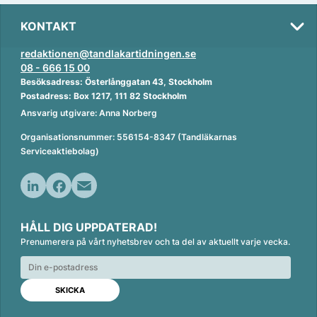
KONTAKT
redaktionen@tandlakartidningen.se
08 - 666 15 00
Besöksadress: Österlånggatan 43, Stockholm
Postadress: Box 1217, 111 82 Stockholm
Ansvarig utgivare: Anna Norberg
Organisationsnummer: 556154-8347 (Tandläkarnas
Serviceaktiebolag)
L
F
E
i
a
m
HÅLL DIG UPPDATERAD!
n
c
a
Prenumerera på vårt nyhetsbrev och ta del av aktuellt varje vecka.
k
e
i
e
b
l
d
o
I
o
n
k