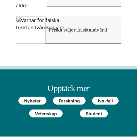
Stor hälsoekonomisk studie om
Varnar för falska
Friska väljer frisktandvård
frisktandvård startas
frisktandvårdssäljare
Upptäck mer
Nyheter
Forskning
Ivo-fall
Vetenskap
Student