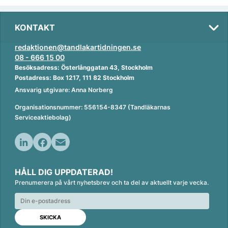
KONTAKT
redaktionen@tandlakartidningen.se
08 - 666 15 00
Besöksadress: Österlånggatan 43, Stockholm
Postadress: Box 1217, 111 82 Stockholm
Ansvarig utgivare: Anna Norberg
Organisationsnummer: 556154-8347 (Tandläkarnas
Serviceaktiebolag)
L
F
E
i
a
m
HÅLL DIG UPPDATERAD!
n
c
a
Prenumerera på vårt nyhetsbrev och ta del av aktuellt varje vecka.
k
e
i
e
b
l
d
o
I
o
n
k