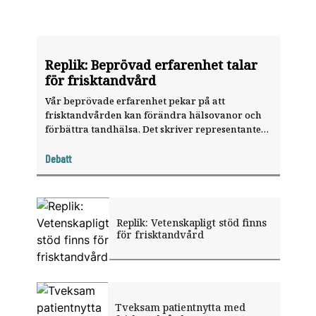
Replik: Beprövad erfarenhet talar
för frisktandvård
Vår beprövade erfarenhet pekar på att
frisktandvården kan förändra hälsovanor och
förbättra tandhälsa. Det skriver representanter
för folktandvårdens styrgrupp för
frisktandvård i en replik till den
Debatt
uppmärksammade debattartikeln om
betalningssystemet.
Replik: Vetenskapligt stöd finns
för frisktandvård
Tveksam patientnytta med