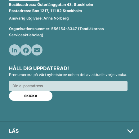
Besöksadress: Österlånggatan 43, Stockholm
Postadress: Box 1217, 111 82 Stockholm
Ansvarig utgivare: Anna Norberg
Organisationsnummer: 556154-8347 (Tandläkarnas
Serviceaktiebolag)
L
F
E
i
a
m
HÅLL DIG UPPDATERAD!
n
c
a
Prenumerera på vårt nyhetsbrev och ta del av aktuellt varje vecka.
k
e
i
e
b
l
d
o
I
o
n
k
LÄS