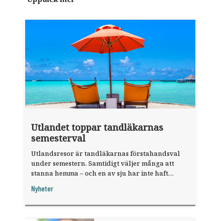
Utlandet toppar tandläkarnas
semesterval
Utlandsresor är tandläkarnas förstahandsval
under semestern. Samtidigt väljer många att
stanna hemma – och en av sju har inte haft
någon sommarledighet alls, enligt "månadens
Nyheter
fråga".