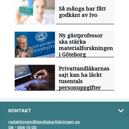
Så många har fått
godkänt av Ivo
Ny gästprofessor
ska stärka
materialforskningen
i Göteborg
Privattandläkarnas
sajt kan ha läckt
tusentals
personuppgifter
KONTAKT
redaktionen@tandlakartidningen.se
08 - 666 15 00