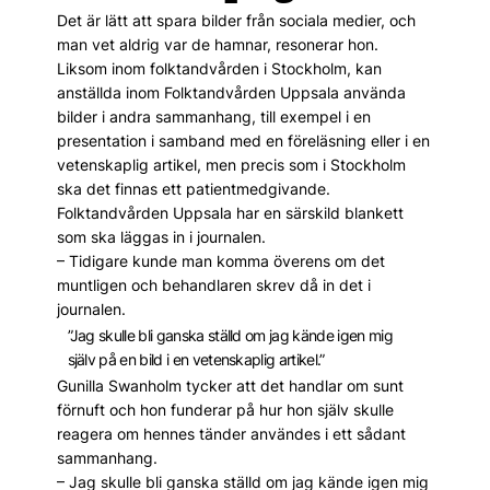
Det är lätt att spara bilder från sociala medier, och
man vet aldrig var de hamnar, resonerar hon.
Liksom inom folktandvården i Stockholm, kan
anställda inom Folktandvården Uppsala använda
bilder i andra sammanhang, till exempel i en
presentation i samband med en föreläsning eller i en
vetenskaplig artikel, men precis som i Stockholm
ska det finnas ett patientmed­givande.
Folktandvården Uppsala har en särskild blankett
som ska läggas in i journalen.
– Tidigare kunde man komma överens om det
muntligen och behandlaren skrev då in det i
journalen.
”Jag skulle bli ganska ställd om jag kände igen mig
själv på en bild i en vetenskaplig artikel.”
Gunilla Swanholm tycker att det handlar om sunt
förnuft och hon funderar på hur hon själv skulle
reagera om hennes tänder användes i ett sådant
sammanhang.
– Jag skulle bli ganska ställd om jag kände igen mig