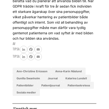
berätta vad du planerar att använda bilden till. När
GDPR trädde i kraft för tre år sedan fick individen
ett starkare ägarskap över sina personuppgifter,
vilket påverkar hantering av patientbilder både
offentligt och internt. Som vid all behandling av
personuppgifter måste man därför vara tydlig
gentemot patienterna om vad syftet är med bilden
och hur bilden ska användas.
AV
TIPSA
LinkedIn
Facebook
Email
TIPSA
LinkedIn
Facebook
Email
Ann-Chriztine Ericsson
Anna-Karin Näslund
Gunilla Swanholm
journal
Katarina Lundell
patientbilder
patientjournal
patientsekretess
Sociala medier
Upptäck mer