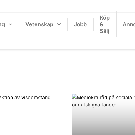
Köp
ng
Vetenskap
Jobb
&
Ann
Sälj