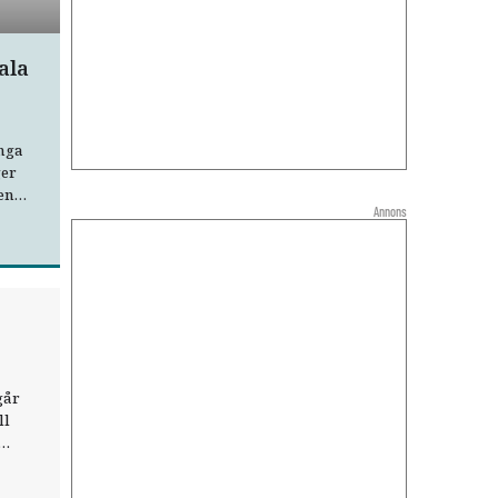
ala
nga
ger
en
Annons
de
går
ll
 har