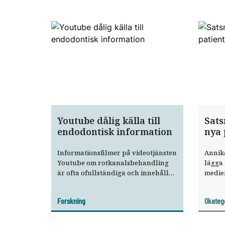
Youtube dålig källa till
Sats
endodontisk information
nya 
Informationsfilmer på videotjänsten
Annika
Youtube om rotkanalsbehandling
lägga 
är ofta ofullständiga och innehåller
medier
gammal information.
kunder
Forskning
Okateg