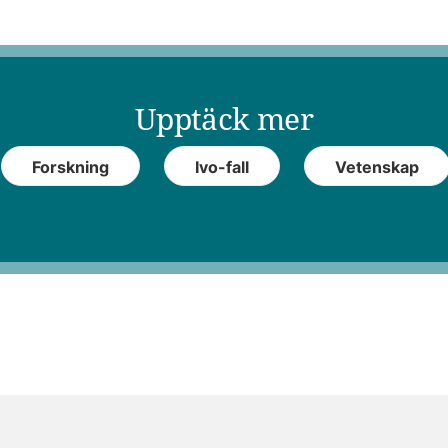
Upptäck mer
Forskning
Ivo-fall
Vetenskap