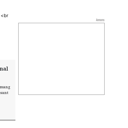
Annons
nal
emang
ssant