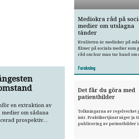
Mediokra råd på soci
medier om utslagna
tänder
Kvaliteten är medioker på må
filmer på sociala medier som 
råd om hur man tar hand om 
utslagen tand. Detta trots att 
flesta filmerna är gjorda av
Forskning
tandläkare.
ångesten
domstand
Det får du göra med
patientbilder
för en extraktion av
Tolkningarna av regelverket 
la medier om sådana
isär. Praktikertjänst säger ja ti
licerad prospektiv
publicering av patientbilder i
sociala medier – om patienten
givit sitt samtycke i skrift.