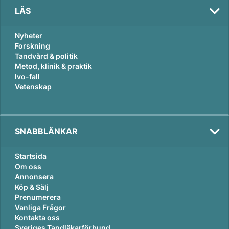
LÄS
Nyheter
Forskning
Tandvård & politik
Metod, klinik & praktik
Ivo-fall
Vetenskap
Val
SNABBLÄNKAR
2026
Startsida
Om oss
Annonsera
Köp & Sälj
Prenumerera
Vanliga Frågor
Kontakta oss
Sveriges Tandläkarförbund