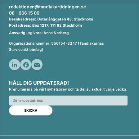
redaktionen@tandlakartidningen.se
08 - 666 15 00
Besöksadress: Österlånggatan 43, Stockholm
Postadress: Box 1217, 111 82 Stockholm
Ansvarig utgivare: Anna Norberg
Organisationsnummer: 556154-8347 (Tandläkarnas
Serviceaktiebolag)
L
F
E
i
a
m
HÅLL DIG UPPDATERAD!
n
c
a
Prenumerera på vårt nyhetsbrev och ta del av aktuellt varje vecka.
k
e
i
e
b
l
d
o
I
o
n
k