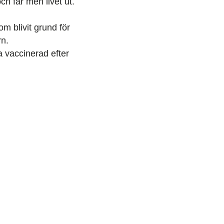
h får men livet ut.
m blivit grund för
rn.
a vaccinerad efter