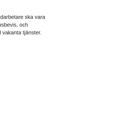
medarbetare ska vara
onsbevis, och
l vakanta tjänster.