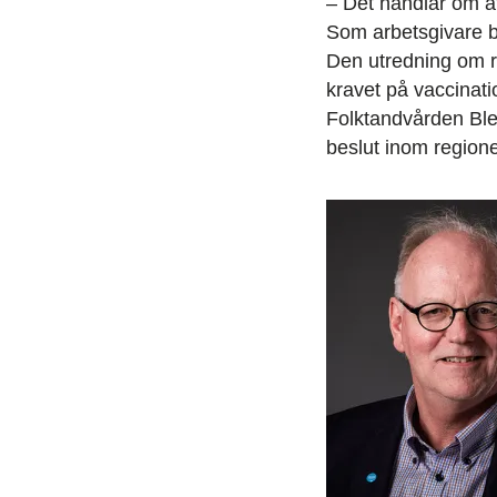
– Det handlar om at
Som arbetsgivare be
Den utredning om rä
kravet på vaccinati
Folktandvården Blek
beslut inom regione