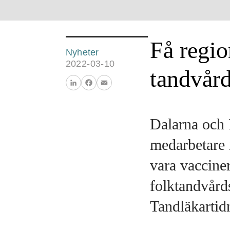
Få regio
Nyheter
2022-03-10
tandvår
LinkedIn
Facebook
Email
Dalarna och B
medarbetare 
vara vaccine
folktandvårds
Tandläkartid