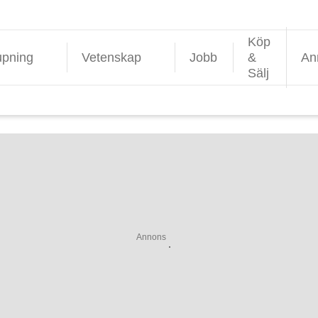
Köp
upning
Vetenskap
Jobb
&
An
Sälj
Annons