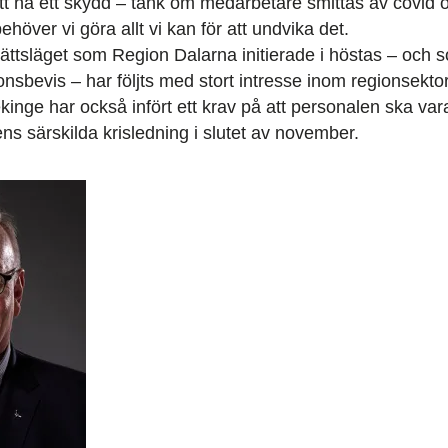
t ha ett skydd – tänk om medarbetare smittas av covid oc
höver vi göra allt vi kan för att undvika det.
ttsläget som Region Dalarna initierade i höstas – och so
onsbevis – har följts med stort intresse inom regionsekto
inge har också infört ett krav på att personalen ska var
ns särskilda krisledning i slutet av november.