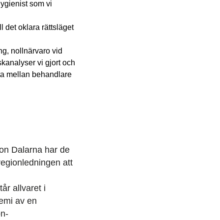
ygienist som vi
 det oklara rättsläget
ng, nollnärvaro vid
kanalyser vi gjort och
tta mellan behandlare
ion Dalarna har de
 regionledningen att
r allvaret i
demi av en
on­