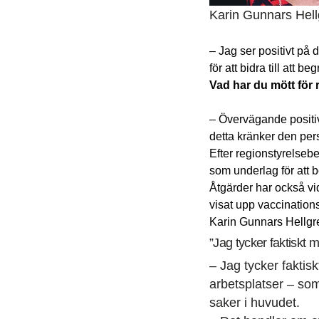
Karin Gunnars Hell
– Jag ser positivt på
för att bidra till att
Vad har du mött för 
– Övervägande positiv
detta kränker den pers
Efter regionstyrelseb
som underlag för att
Åtgärder har också vid
visat upp vaccination
Karin Gunnars Hellgren
”Jag tycker faktiskt 
– Jag tycker faktis
arbetsplatser – so
saker i huvudet.