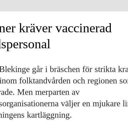
ner ­kräver vaccinerad
dspersonal
lekinge går i bräschen för strikta kra
inom folktandvården och regionen so
rade. Men merparten av
organisationerna väljer en mjukare li
ningens kartläggning.