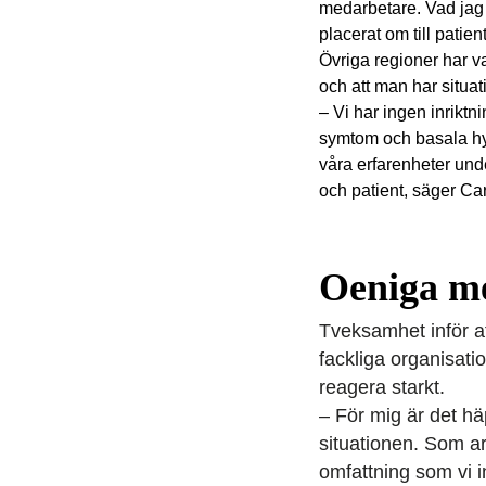
medarbetare. Vad jag
placerat om till patie
Övriga regioner har va
och att man har situat
– Vi har ingen inriktn
symtom och basala hyg
våra erfarenheter und
och patient, säger Ca
Oeniga me
Tveksamhet inför a
fackliga organisati
reagera starkt.
– För mig är det hä
situationen. Som a
omfattning som vi i