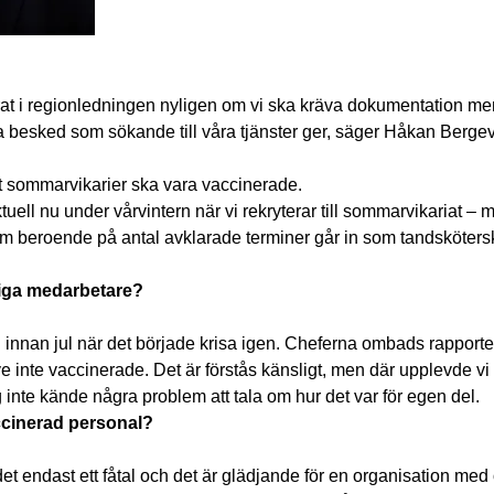
at i regionledningen nyligen om vi ska kräva dokumentation men v
ga besked som sökande till våra tjänster ger, säger Håkan Bergevi
tt sommarvikarier ska vara vaccinerade.
tuell nu under vårvintern när vi rekryterar till sommarvikariat 
m beroende på antal avklarade terminer går in som tandsköterska 
tliga medarbetare?
l ­innan jul när det började krisa igen. Cheferna ombads rapporte
e inte vaccinerade. Det är förstås känsligt, men där upplevde vi
 inte kände några problem att tala om hur det var för egen del.
ccinerad personal?
det endast ett fåtal och det är glädjande för en organisation med