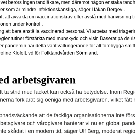
 vet berörs ingen tandläkare, men däremot någon enstaka tandh
nter som är mindre infektionskäns­liga, säger Håkan ­Bergevi.
lt att avvakta om vaccinationskrav eller avstå med hänvisning till
ionen under kontroll.
ing att bara anställa vaccinerad personal. Vi arbetar med triageri
ienrutiner förstärkta med munskydd och visir. Baserat på de ris
er pandemin har detta varit välfungerande för att förebygga smi
roline Klofelt, vd för Folktandvården Sörmland.
d arbetsgivaren
tt ta strid med facket kan också ha betydelse. Inom Reg
onerna förklarat sig oeniga med arbetsgivaren, vilket fått
pnadsväckande att de fackliga organisationerna inte förstå
rbetsgivare och vårdgivare hanterar vi nu en global pan
nte skådat i en modern tid, säger Ulf Berg, moderat regi