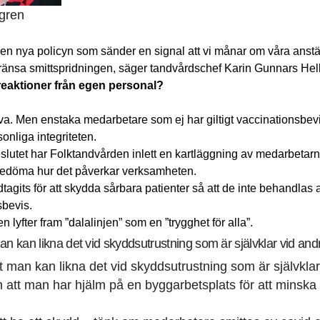
gren
 den nya policyn som sänder en signal att vi månar om våra anstä
 begränsa smittspridningen, ­säger tandvårdschef Karin Gunnars Hel
reaktioner från egen personal?
a. Men enstaka medarbetare som ej har giltigt vaccinationsbevi
onliga integriteten.
eslutet har Folktandvården inlett en kartläggning av medarbetar
 bedöma hur det påverkar verksamheten.
tagits för att skydda sårbara patienter så att de inte behandlas
sbevis.
 lyfter fram ”dalalinjen” som en ”trygghet för alla”.
man kan likna det vid skyddsutrustning som är självklar vid andr
kt man kan likna det vid skyddsutrustning som är självkla
m att man har hjälm på en byggarbetsplats för att minsk