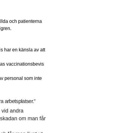
llda och patienterna
lgren.
s har en känsla av att
nas vaccinationsbevis
 av personal som inte
a arbetsplatser.”
r vid andra
a skadan om man får