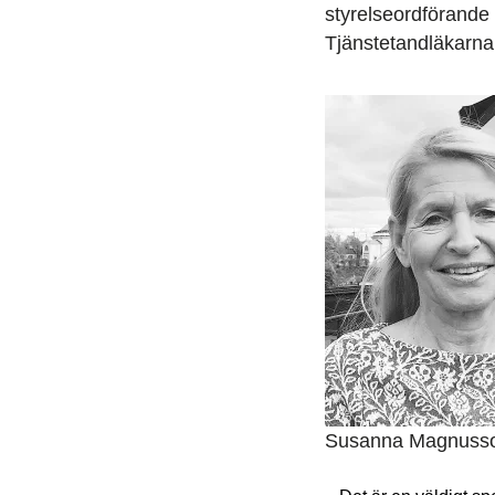
styrelseordförande i
Tjänstetandläkarna c
Susanna Magnuss