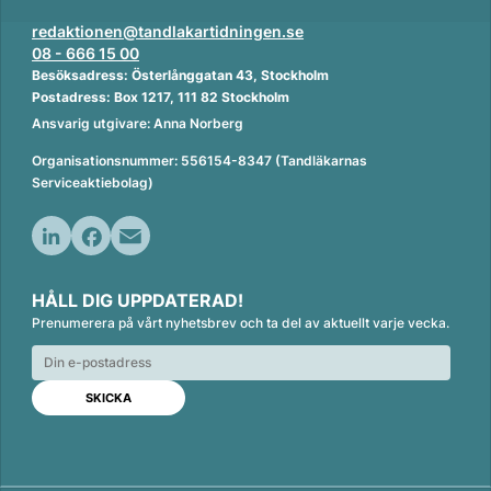
redaktionen@tandlakartidningen.se
08 - 666 15 00
Besöksadress: Österlånggatan 43, Stockholm
Postadress: Box 1217, 111 82 Stockholm
Ansvarig utgivare: Anna Norberg
Organisationsnummer: 556154-8347 (Tandläkarnas
Serviceaktiebolag)
L
F
E
i
a
m
HÅLL DIG UPPDATERAD!
n
c
a
Prenumerera på vårt nyhetsbrev och ta del av aktuellt varje vecka.
k
e
i
e
b
l
d
o
I
o
n
k