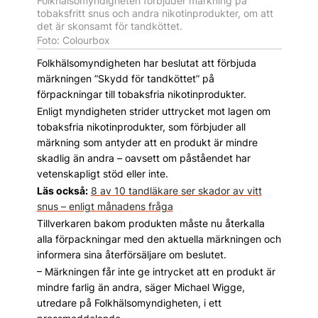
Folkhälsomyndigheten förbjuder märkning på
tobaksfritt snus och andra nikotinprodukter, om att
det är skonsamt för tandköttet.
Foto: Colourbox
Folkhälsomyndigheten har beslutat att förbjuda
märkningen ”Skydd för tandköttet” på
förpackningar till tobaksfria nikotinprodukter.
Enligt myndigheten strider uttrycket mot lagen om
tobaksfria nikotinprodukter, som förbjuder all
märkning som antyder att en produkt är mindre
skadlig än andra – oavsett om påståendet har
vetenskapligt stöd eller inte.
Läs också:
8 av 10 tandläkare ser skador av vitt
snus – enligt månadens fråga
Tillverkaren bakom produkten måste nu återkalla
alla förpackningar med den aktuella märkningen och
informera sina återförsäljare om beslutet.
– Märkningen får inte ge intrycket att en produkt är
mindre farlig än andra, säger Michael Wigge,
utredare på Folkhälsomyndigheten, i ett