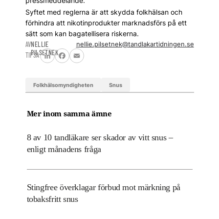
pressmeddelande.
Syftet med reglerna är att skydda folkhälsan och
förhindra att nikotinprodukter marknadsförs på ett
sätt som kan bagatellisera riskerna.
AV
NELLIE
nellie.pilsetnek@tandlakartidningen.se
PILSETNEK
TIPSA
LinkedIn
Facebook
Email
Folkhälsomyndigheten
snus
Mer inom samma ämne
8 av 10 tandläkare ser skador av vitt snus –
enligt månadens fråga
Stingfree överklagar förbud mot märkning på
tobaksfritt snus