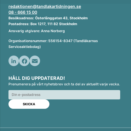
redaktionen@tandlakartidningen.se
08 - 666 15 00
Besöksadress: Österlånggatan 43, Stockholm
Postadress: Box 1217, 111 82 Stockholm
Ansvarig utgivare: Anna Norberg
Organisationsnummer: 556154-8347 (Tandläkarnas
Serviceaktiebolag)
L
F
E
i
a
m
HÅLL DIG UPPDATERAD!
n
c
a
Prenumerera på vårt nyhetsbrev och ta del av aktuellt varje vecka.
k
e
i
e
b
l
d
o
I
o
n
k