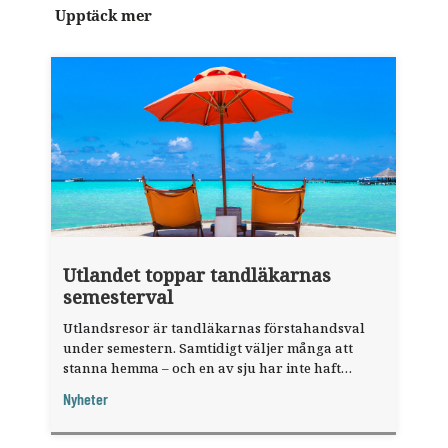
Upptäck mer
Utlandet toppar tandläkarnas
semesterval
Utlandsresor är tandläkarnas förstahandsval
under semestern. Samtidigt väljer många att
stanna hemma – och en av sju har inte haft
någon sommarledighet alls, enligt "månadens
Nyheter
fråga".