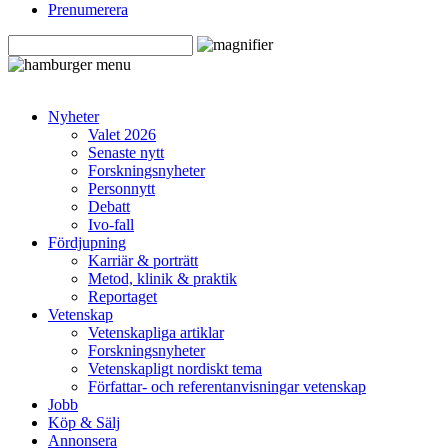
Prenumerera
Nyheter
Valet 2026
Senaste nytt
Forskningsnyheter
Personnytt
Debatt
Ivo-fall
Fördjupning
Karriär & porträtt
Metod, klinik & praktik
Reportaget
Vetenskap
Vetenskapliga artiklar
Forskningsnyheter
Vetenskapligt nordiskt tema
Författar- och referentanvisningar vetenskap
Jobb
Köp & Sälj
Annonsera