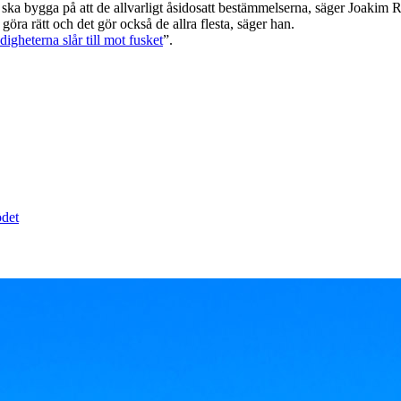
t ska bygga på att de allvarligt åsidosatt bestämmelserna, säger Joakim 
 göra rätt och det gör också de allra flesta, säger han.
igheterna slår till mot fusket
”.
ödet