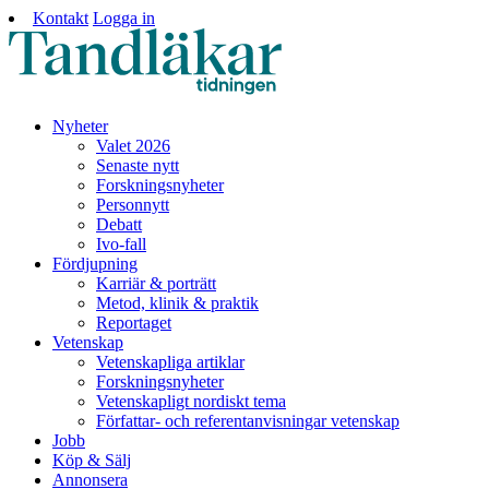
Kontakt
Logga in
Nyheter
Valet 2026
Senaste nytt
Forskningsnyheter
Personnytt
Debatt
Ivo-fall
Fördjupning
Karriär & porträtt
Metod, klinik & praktik
Reportaget
Vetenskap
Vetenskapliga artiklar
Forskningsnyheter
Vetenskapligt nordiskt tema
Författar- och referentanvisningar vetenskap
Jobb
Köp & Sälj
Annonsera