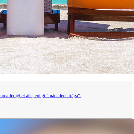
mmarledighet alls, enligt "månadens fråga".