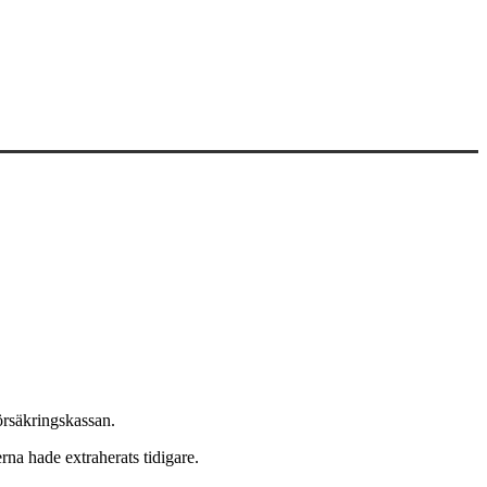
örsäkringskassan.
erna hade extraherats tidigare.