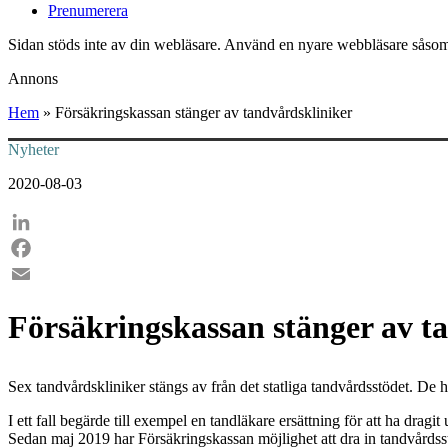
Prenumerera
Sidan stöds inte av din webläsare. Använd en nyare webbläsare såsom
Annons
Hem
»
Försäkringskassan stänger av tandvårdskliniker
Nyheter
2020-08-03
LinkedIn
Facebook
Email
Försäkringskassan stänger av t
Sex tandvårdskliniker stängs av från det statliga tandvårdsstödet. De
I ett fall begärde till exempel en tandläkare ersättning för att ha dragi
Sedan maj 2019 har Försäkringskassan möjlighet att dra in tandvårdsst