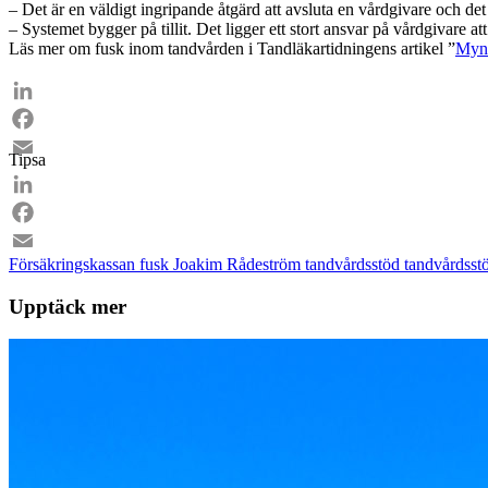
– Det är en väldigt ingripande åtgärd att avsluta en vårdgivare och de
– Systemet bygger på tillit. Det ligger ett stort ansvar på vårdgivare att
Läs mer om fusk inom tandvården i Tandläkartidningens artikel ”
Mynd
LinkedIn
Facebook
Tipsa
Email
LinkedIn
Facebook
Försäkringskassan
fusk
Joakim Rådeström
tandvårdsstöd
tandvårdsst
Email
Upptäck mer