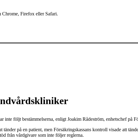
 Chrome, Firefox eller Safari.
andvårdskliniker
 har inte följt bestämmelserna, enligt Joakim Rådeström, enhetschef på F
t ut tänder på en patient, men Försäkringskassans kontroll visade att tänd
öd från vårdgivare som inte följer reglerna.