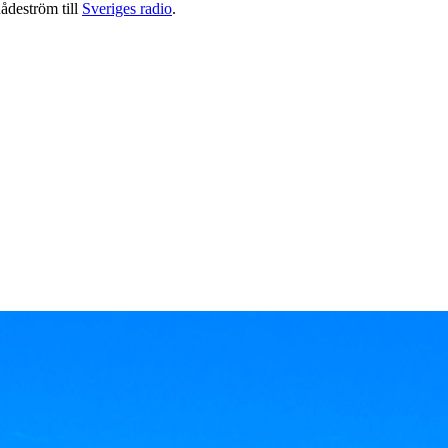
Rådeström till
Sveriges radio
.