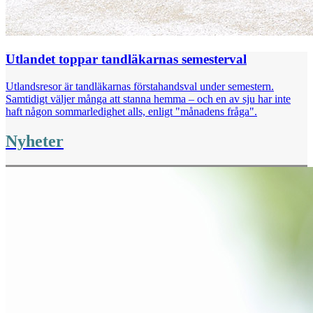
Utlandet toppar tandläkarnas semesterval
Utlandsresor är tandläkarnas förstahandsval under semestern.
Samtidigt väljer många att stanna hemma – och en av sju har inte
haft någon sommarledighet alls, enligt "månadens fråga".
Nyheter
Val 2026