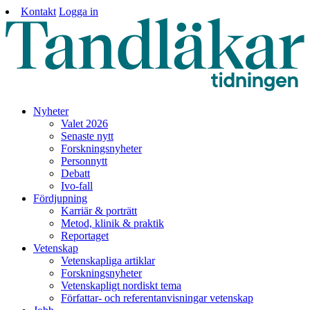
Kontakt
Logga in
Nyheter
Valet 2026
Senaste nytt
Forskningsnyheter
Personnytt
Debatt
Ivo-fall
Fördjupning
Karriär & porträtt
Metod, klinik & praktik
Reportaget
Vetenskap
Vetenskapliga artiklar
Forskningsnyheter
Vetenskapligt nordiskt tema
Författar- och referentanvisningar vetenskap