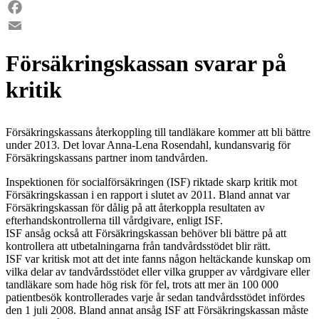
LinkedIn
Facebook
Email
Försäkringskassan svarar på
kritik
Försäkringskassans återkoppling till tandläkare kommer att bli bättre
under 2013. Det lovar Anna-Lena Rosendahl, kundansvarig för
Försäkringskassans partner inom tandvården.
Inspektionen för socialförsäkringen (ISF) riktade skarp kritik mot
Försäkringskassan i en rapport i slutet av 2011. Bland annat var
Försäkringskassan för dålig på att återkoppla resultaten av
efterhandskontrollerna till vårdgivare, enligt ISF.
ISF ansåg också att Försäkringskassan behöver bli bättre på att
kontrollera att utbetalningarna från tandvårdsstödet blir rätt.
ISF var kritisk mot att det inte fanns någon heltäckande kunskap om
vilka delar av tandvårdsstödet eller vilka grupper av vårdgivare eller
tandläkare som hade hög risk för fel, trots att mer än 100 000
patientbesök kontrollerades varje år sedan tandvårdsstödet infördes
den 1 juli 2008. Bland annat ansåg ISF att Försäkringskassan måste