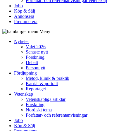
Författar- och referentanvisningar vetenskap
Jobb
Köp & Sälj
Annonsera
Prenumerera
Meny
Nyheter
Valet 2026
Senaste nytt
Forskning
Debatt
Personnytt
Fördjupning
Metod, klinik & praktik
Karriär & porträtt
Reportaget
Vetenskap
Vetenskapliga artiklar
Forskning
Nordiskt tema
Författar- och referentanvisningar
Jobb
Köp & Sälj
Prenumerera