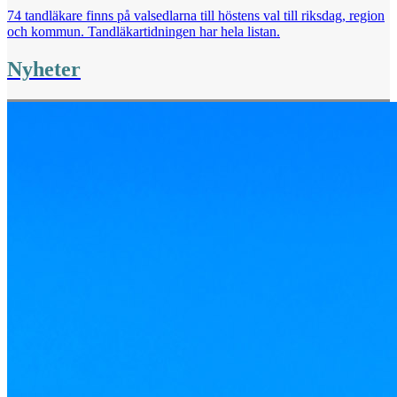
74 tandläkare finns på valsedlarna till höstens val till riksdag, region
och kommun. Tandläkartidningen har hela listan.
Nyheter