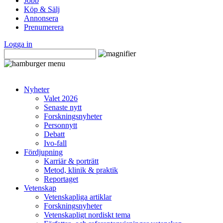
Jobb
Köp & Sälj
Annonsera
Prenumerera
Logga in
Nyheter
Valet 2026
Senaste nytt
Forskningsnyheter
Personnytt
Debatt
Ivo-fall
Fördjupning
Karriär & porträtt
Metod, klinik & praktik
Reportaget
Vetenskap
Vetenskapliga artiklar
Forskningsnyheter
Vetenskapligt nordiskt tema