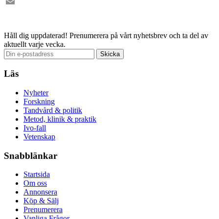
Facebook
Email
Håll dig uppdaterad!
Prenumerera på vårt nyhetsbrev och ta del av
aktuellt varje vecka.
Läs
Nyheter
Forskning
Tandvård & politik
Metod, klinik & praktik
Ivo-fall
Vetenskap
Snabblänkar
Startsida
Om oss
Annonsera
Köp & Sälj
Prenumerera
Vanliga Frågor