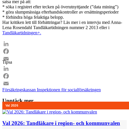
satsa mer på att:
* söka i registret efter tecken på överutnyttjande (”data mining”)
* göra slumpmässiga efterhandskontroller av ersättningsperioder
* förhindra höga felaktiga belopp.
Har kritiken lett till förbättringar? Läs mer i en intervju med Anna-
Lena Rosendahl Tandläkartidningen nummer 2 2013 eller i
Tandläkartidningen+.
LinkedIn
Facebook
Tipsa
Email
LinkedIn
Facebook
Försäkringskassan
Inspektionen för socialförsäkringen
Email
Upptäck mer
Val 2026: Tandläkare i region- och kommunvalen