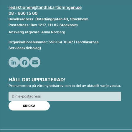
redaktionen@tandlakartidningen.se
08 - 666 15 00
Besöksadress: Österlånggatan 43, Stockholm
Postadress: Box 1217, 111 82 Stockholm
Ansvarig utgivare: Anna Norberg
Organisationsnummer: 556154-8347 (Tandläkarnas
Serviceaktiebolag)
L
F
E
i
a
m
HÅLL DIG UPPDATERAD!
n
c
a
Prenumerera på vårt nyhetsbrev och ta del av aktuellt varje vecka.
k
e
i
e
b
l
d
o
I
o
n
k