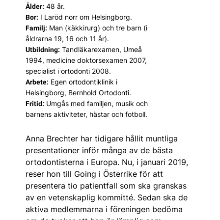
48 år.
Ålder:
I Laröd norr om Helsingborg.
Bor:
Man (käkkirurg) och tre barn (i
Familj:
åldrarna 19, 16 och 11 år).
Tandläkarexamen, Umeå
Utbildning:
1994, medicine doktorsexamen 2007,
specialist i ortodonti 2008.
Egen ortodontiklinik i
Arbete:
Helsingborg, Bernhold Ortodonti.
Umgås med familjen, musik och
Fritid:
barnens aktiviteter, hästar och fotboll.
Anna Brechter har tidigare hållit muntliga
presentationer inför många av de bästa
ortodontisterna i Europa. Nu, i janu­ari 2019,
reser hon till ­Going i Österrike för att
presentera tio patientfall som ska granskas
av en vetenskaplig kommitté. ­Sedan ska de
aktiva medlemmarna i föreningen bedöma