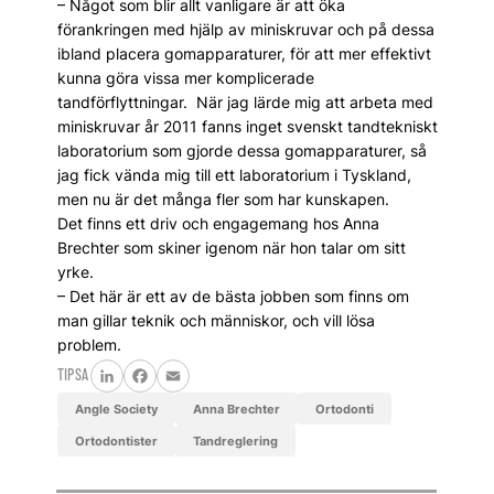
– Något som blir allt vanligare är att öka
förankringen med hjälp av miniskruvar och på dessa
ibland placera gom­appara­turer, för att mer effektivt
kunna göra vissa mer komplicerade
tandförflyttningar. När jag lärde mig att arbeta med
miniskruvar år 2011 fanns inget svenskt tandtekniskt
laboratorium som gjorde dessa gom­apparaturer, så
jag fick vända mig till ett laboratorium i Tyskland,
men nu är det många fler som har kunskapen.
Det finns ett driv och engagemang hos Anna
Brechter som skiner igenom när hon talar om sitt
yrke.
– Det här är ett av de bästa jobben som finns om
man gillar teknik och människor, och vill lösa
problem.
TIPSA
LinkedIn
Facebook
Email
Angle Society
Anna Brechter
ortodonti
ortodontister
tandreglering