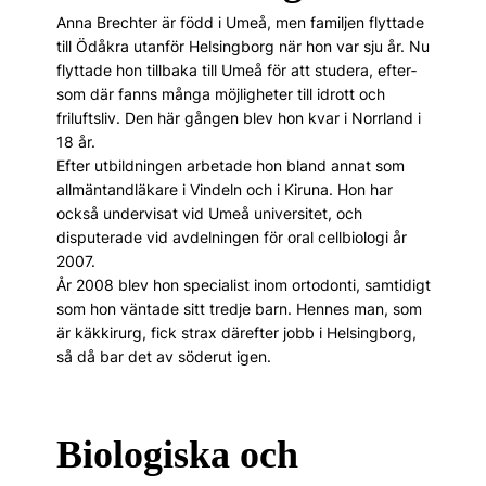
Anna Brechter är född i Umeå, men familjen flyttade
till Öd­åkra utanför Helsingborg när hon var sju år. Nu
flyttade hon tillbaka till Umeå för att studera, efter­
som där fanns många möjlig­heter till idrott och
friluftsliv. Den här gången blev hon kvar i Norrland i
18 år.
Efter utbildningen arbetade hon bland annat som
allmäntandläkare i Vindeln och i ­Kiruna. Hon har
också undervisat vid Umeå universitet, och
disputerade vid avdelningen för oral cellbiologi år
2007.
År 2008 blev hon specialist inom ortodonti, samtidigt
som hon väntade sitt tredje barn. Hennes man, som
är käkkirurg, fick strax därefter jobb i Helsingborg,
så då bar det av söder­ut igen.
Biologiska och