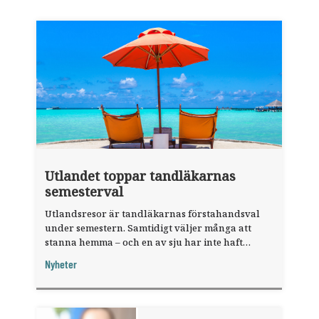
Utlandet toppar tandläkarnas
semesterval
Utlandsresor är tandläkarnas förstahandsval
under semestern. Samtidigt väljer många att
stanna hemma – och en av sju har inte haft
någon sommarledighet alls, enligt "månadens
Nyheter
fråga".