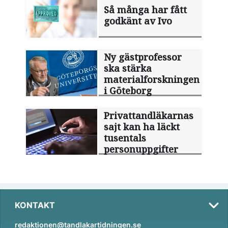
Så många har fått
godkänt av Ivo
Ny gästprofessor
ska stärka
materialforskningen
i Göteborg
Privattandläkarnas
sajt kan ha läckt
tusentals
personuppgifter
KONTAKT
redaktionen@tandlakartidningen.se