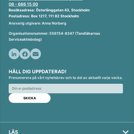
08 - 666 15 00
Besöksadress: Österlånggatan 43, Stockholm
Postadress: Box 1217, 111 82 Stockholm
Ansvarig utgivare: Anna Norberg
Organisationsnummer: 556154-8347 (Tandläkarnas
Serviceaktiebolag)
L
F
E
i
a
m
HÅLL DIG UPPDATERAD!
n
c
a
Prenumerera på vårt nyhetsbrev och ta del av aktuellt varje vecka.
k
e
i
e
b
l
d
o
I
o
n
k
LÄS