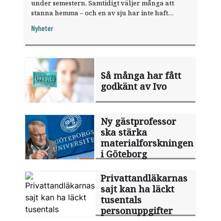
under semestern. Samtidigt väljer många att
stanna hemma – och en av sju har inte haft
någon sommarledighet alls, enligt "månadens
Nyheter
fråga".
Så många har fått
godkänt av Ivo
Ny gästprofessor
ska stärka
materialforskningen
i Göteborg
Privattandläkarnas
sajt kan ha läckt
tusentals
personuppgifter