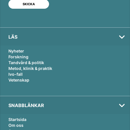
I
o
n
k
LÄS
Nyheter
Forskning
Tandvård & politik
Metod, klinik & praktik
Ivo-fall
Vetenskap
SNABBLÄNKAR
Startsida
Om oss