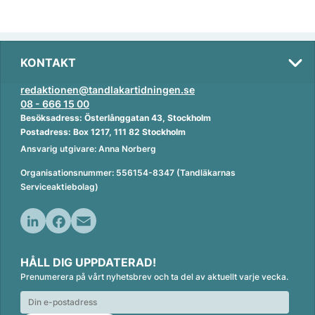
KONTAKT
redaktionen@tandlakartidningen.se
08 - 666 15 00
Besöksadress: Österlånggatan 43, Stockholm
Postadress: Box 1217, 111 82 Stockholm
Ansvarig utgivare: Anna Norberg
Organisationsnummer: 556154-8347 (Tandläkarnas
Serviceaktiebolag)
L
F
E
i
a
m
HÅLL DIG UPPDATERAD!
n
c
a
Prenumerera på vårt nyhetsbrev och ta del av aktuellt varje vecka.
k
e
i
e
b
l
d
o