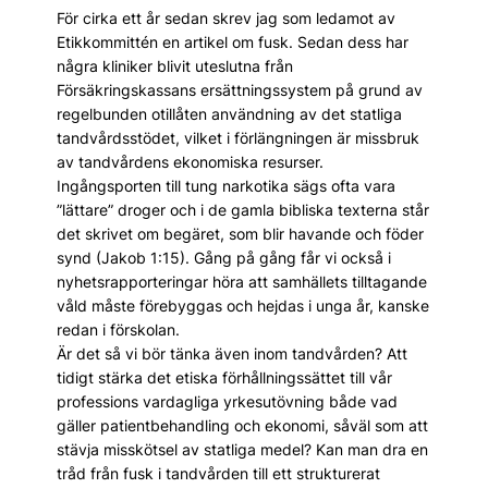
För cirka ett år sedan skrev jag som ledamot av
Etikkommittén en artikel om fusk. Sedan dess har
några kliniker blivit uteslutna från
Försäkringskassans ersättningssystem på grund av
regelbunden otillåten användning av det statliga
tandvårdsstödet, vilket i förlängningen är missbruk
av tandvårdens ekonomiska resurser.
Ingångsporten till tung narkotika sägs ofta vara
”lättare” droger och i de gamla bibliska texterna står
det skrivet om begäret, som blir havande och föder
synd (Jakob 1:15). Gång på gång får vi också i
nyhetsrapporteringar höra att samhällets tilltagande
våld måste förebyggas och hejdas i unga år, kanske
redan i förskolan.
Är det så vi bör tänka även inom tandvården? Att
tidigt stärka det etiska förhållningssättet till vår
professions vardagliga yrkesutövning både vad
gäller patientbehandling och ekonomi, såväl som att
stävja misskötsel av statliga medel? Kan man dra en
tråd från fusk i tandvården till ett strukturerat