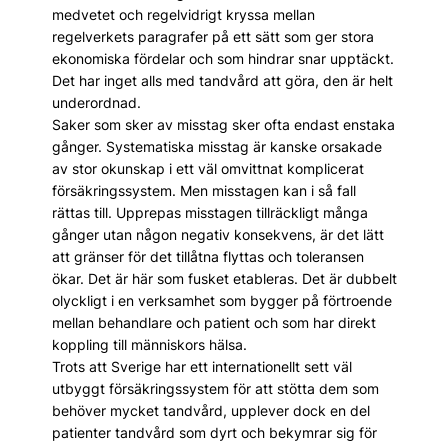
medvetet och regelvidrigt kryssa mellan
regelverkets paragrafer på ett sätt som ger stora
ekonomiska fördelar och som hindrar snar upptäckt.
Det har ­inget alls med tandvård att göra, den är helt
under­ordnad.
Saker som sker av misstag sker ofta endast enstaka
gånger. Systematiska misstag är kanske orsakade
av stor okunskap i ett väl omvittnat komplicerat
försäkringssystem. Men misstagen kan i så fall
rättas till. Upprepas misstagen tillräckligt många
gånger utan någon negativ konsekvens, är det lätt
att gränser för det tillåtna flyttas och toleransen
ökar. Det är här som fusket etableras. Det är dubbelt
olyckligt i en verksamhet som bygger på förtroende
mellan behandlare och patient och som har direkt
koppling till människors hälsa.
Trots att Sverige har ett internationellt sett väl
utbyggt försäkringssystem för att stötta dem som
behöver mycket tandvård, upplever dock en del
patienter tandvård som dyrt och bekymrar sig för