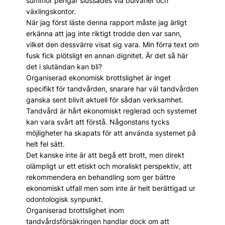
summor pengar slussades via bulvaner och
växlingskontor.
När jag först läste denna rapport måste jag ärligt
erkänna att jag inte riktigt trodde den var sann,
vilket den dessvärre visat sig vara. Min förra text om
fusk fick plötsligt en annan dignitet. Är det så här
det i slut­ändan kan bli?
Organiserad ekonomisk brottslighet är inget
specifikt för tandvården, snarare har väl tandvården
ganska sent blivit aktuell för sådan verksamhet.
Tandvård är hårt ekonomiskt reglerad och systemet
kan vara svårt att förstå. Någonstans tycks
möjligheter ha skapats för att använda systemet på
helt fel sätt.
Det kanske inte är att begå ett brott, men ­direkt
olämpligt ur ett etiskt och moraliskt perspektiv, att
rekommendera en behandling som ger bättre
ekonomiskt utfall men som inte är helt berättigad ur
odontologisk synpunkt.
Organiserad brottslighet inom
tandvårdsförsäkringen handlar dock om att