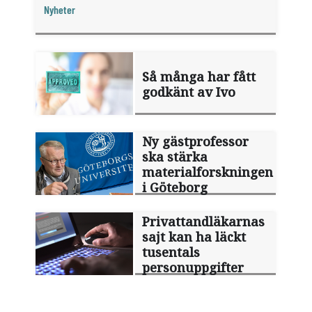
någon sommarledighet alls, enligt "månadens
Nyheter
fråga".
Så många har fått
godkänt av Ivo
Ny gästprofessor
ska stärka
materialforskningen
i Göteborg
Privattandläkarnas
sajt kan ha läckt
tusentals
personuppgifter