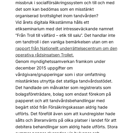
missbruk i socialförsäkringssystem och till och med
det som kan bedömas som en misstänkt
organiserad brottslighet inom tandvården?
Vid årets digitala Riksstämma hålls ett
etikseminarium med det intresseväckande namnet
”Från Troll till välfärd – etik till salu”. Det handlar inte
om tandtroll i den vanliga bemärkelsen utan om en
rapport från Nationellt under­rättelse­centrum om den
opera­tiva rådsinsatsen Trollet.
Genom myndighetssamverkan framkom under
december 2015 uppgifter om
vårdgivare/grupperingar som i stor omfattning
misstänktes utnyttja det statliga tand­vårds­stödet.
Det handlade om målvakter som registrerats som
bolags­före­trädare, bolag som endast förekom på
papperet och att tandvårdsbehandlingar med
begärt stöd från Försäkringskassan aldrig hade
utförts. Det föreföll även som att kundregister hade
sålts och återanvänts på olika platser i landet för att
debitera behandlingar som aldrig hade utförts. ­Stora