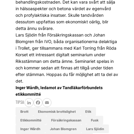
behandlingskostnaden. Det kan vara svårt att sälja
in hälsoaspekter och be­tona värdet av egenvård
och profylaktiska insatser. Skulle tandvården
dessutom uppfattas som ekonomiskt oärlig, blir
detta ännu svårare.
Lars Sjödin från Försäkringskassan och Johan
Blomgren från IVO, båda organisationerna delaktiga
i Trollet, ger tillsammans med Karl Torring från Röda
Korset ett intressant digitalt seminarium under
Riksstämman om detta ämne. Seminariet spelas in
och kommer sedan att finnas att tillgå under tiden
efter stämman. Hoppas du får möjlighet att ta del av
det.
Inger Wårdh,
ledamot av Tandläkarförbundets
etikkommitté
TIPSA
LinkedIn
Facebook
Email
brott
ekonomisk brottslighet
etik
etikkommitté
Försäkringskassan
fusk
Inger Wårdh
Johan Blomgren
Lars Sjödin