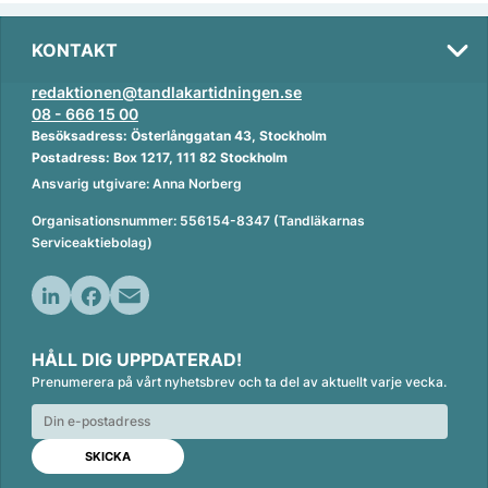
KONTAKT
redaktionen@tandlakartidningen.se
08 - 666 15 00
Besöksadress: Österlånggatan 43, Stockholm
Postadress: Box 1217, 111 82 Stockholm
Ansvarig utgivare: Anna Norberg
Organisationsnummer: 556154-8347 (Tandläkarnas
Serviceaktiebolag)
L
F
E
i
a
m
HÅLL DIG UPPDATERAD!
n
c
a
Prenumerera på vårt nyhetsbrev och ta del av aktuellt varje vecka.
k
e
i
e
b
l
d
o
I
o
n
k