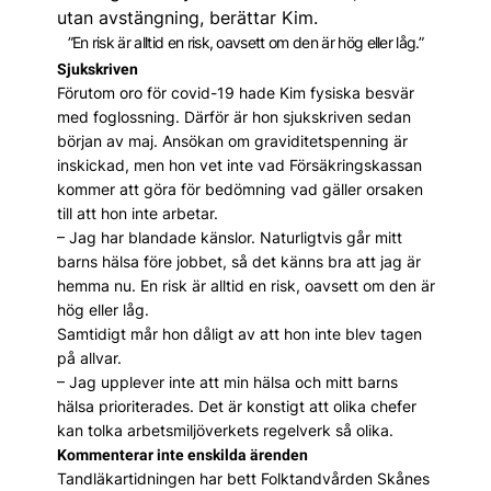
utan avstängning, berättar Kim.
”En risk är alltid en risk, oavsett om den är hög eller låg.”
Sjukskriven
Förutom oro för covid-19 hade Kim fysiska besvär
med foglossning. Därför är hon sjukskriven sedan
början av maj. Ansökan om graviditetspenning är
inskickad, men hon vet inte vad Försäkringskassan
kommer att göra för bedömning vad gäller orsaken
till att hon inte arbetar.
– Jag har blandade känslor. Naturligtvis går mitt
barns hälsa före jobbet, så det känns bra att jag är
hemma nu. En risk är alltid en risk, oavsett om den är
hög eller låg.
Samtidigt mår hon dåligt av att hon inte blev tagen
på allvar.
– Jag upplever inte att min hälsa och mitt barns
hälsa prioriterades. Det är konstigt att olika chefer
kan tolka arbetsmiljöverkets regelverk så olika.
Kommenterar inte enskilda ärenden
Tandläkartidningen har bett Folktandvården Skånes