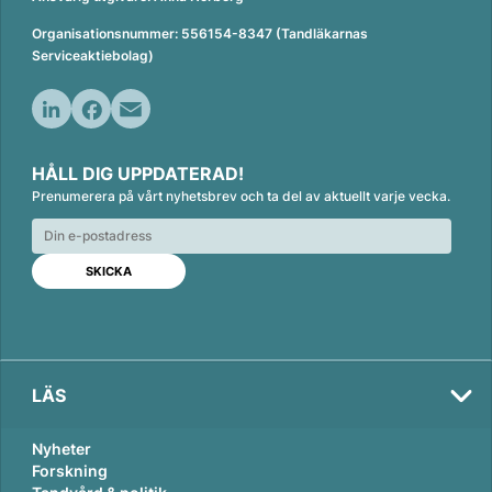
Organisationsnummer: 556154-8347 (Tandläkarnas
Serviceaktiebolag)
L
F
E
i
a
m
HÅLL DIG UPPDATERAD!
n
c
a
Prenumerera på vårt nyhetsbrev och ta del av aktuellt varje vecka.
k
e
i
e
b
l
d
o
I
o
n
k
LÄS
Nyheter
Forskning