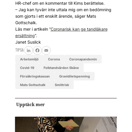
HR-chef om en kommentar till Kims berättelse.
– Jag kan tyvärr inte uttala mig om en bedömning
som gjorts i ett enskilt ärende, säger Mats
Gottschalk.
Läs mer i artikeln ”
Coronarisk kan ge tandläkare
ersättning
”.
Janet Suslick
TIPSA
LinkedIn
Facebook
Email
arbetsmiljö
corona
coronapandemin
covid-19
Folktandvården Skåne
Försäkringskassan
Graviditetspenning
Mats Gottschalk
smittrisk
Upptäck mer