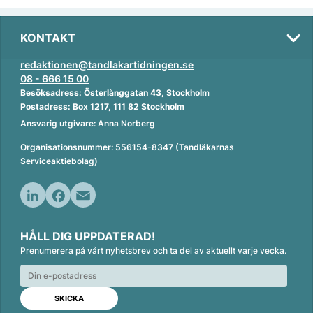
KONTAKT
redaktionen@tandlakartidningen.se
08 - 666 15 00
Besöksadress: Österlånggatan 43, Stockholm
Postadress: Box 1217, 111 82 Stockholm
Ansvarig utgivare: Anna Norberg
Organisationsnummer: 556154-8347 (Tandläkarnas
Serviceaktiebolag)
L
F
E
i
a
m
HÅLL DIG UPPDATERAD!
n
c
a
Prenumerera på vårt nyhetsbrev och ta del av aktuellt varje vecka.
k
e
i
e
b
l
d
o
I
o
n
k