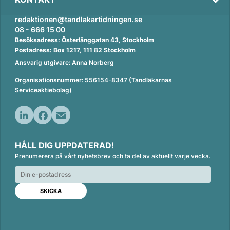
redaktionen@tandlakartidningen.se
08 - 666 15 00
Besöksadress: Österlånggatan 43, Stockholm
Postadress: Box 1217, 111 82 Stockholm
Ansvarig utgivare: Anna Norberg
Organisationsnummer: 556154-8347 (Tandläkarnas
Serviceaktiebolag)
L
F
E
i
a
m
HÅLL DIG UPPDATERAD!
n
c
a
Prenumerera på vårt nyhetsbrev och ta del av aktuellt varje vecka.
k
e
i
e
b
l
d
o
I
o
n
k