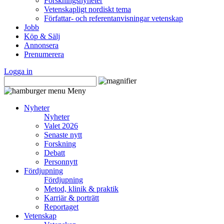
Forskningsnyheter
Vetenskapligt nordiskt tema
Författar- och referentanvisningar vetenskap
Jobb
Köp & Sälj
Annonsera
Prenumerera
Logga in
Meny
Nyheter
Nyheter
Valet 2026
Senaste nytt
Forskning
Debatt
Personnytt
Fördjupning
Fördjupning
Metod, klinik & praktik
Karriär & porträtt
Reportaget
Vetenskap