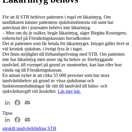
För att få STB behöver patienten i regel ett läkarintyg. Om
tandläkaren känner patientens sjukdomshistoria väl samt har
antecknat det i journalen behövs inte läkarintyg.
– Men om du är osäker, begär läkarintyg, säger Birgitta Rosengren,
enhetschef på Försäkringskassans huvudkontor.
Det är patienten som får betala för läkarintyget. Intyget gäller livet ut
vid kronisk sjukdom, i övrigt fyra år i taget.
Det finns möjlighet till förhandsprövning med STB. Om patienten
inte har läkarintyg men anser sig ha behov av förebyggande
tandvård, till exempel på grund av muntorrhet, kan han eller hon
vända sig till Försäkringskassan.
En annan nyhet är att cirka 55 000 personer som har stora
tandvårdsbehov på grund av vissa sjukdomar och
funktionsnedsättningar får rätt till tandvård till hälso- och
sjukvårdsavgift vid årsskiftet.
Läs mer här.
LinkedIn
Facebook
Email
Tipsa
LinkedIn
Facebook
Email
särskilt tandvårdsbidrag
STB