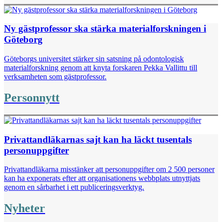
Ny gästprofessor ska stärka materialforskningen i
Göteborg
Göteborgs universitet stärker sin satsning på odontologisk
materialforskning genom att knyta forskaren Pekka Vallittu till
verksamheten som gästprofessor.
Personnytt
Privattandläkarnas sajt kan ha läckt tusentals
personuppgifter
Privattandläkarna misstänker att personuppgifter om 2 500 personer
kan ha exponerats efter att organisationens webbplats utnyttjats
genom en sårbarhet i ett publiceringsverktyg.
Nyheter