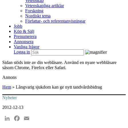
Vetenskap
Vetenskapliga artiklar
Forskning
Nordiskt tema
Författar- och referentanvisningar
Jobb
Köp & Sälj
Prenumerera
Annonsera
Vanliga frågor
Logga in
Sidan stöds inte av din webläsare. Använd en nyare webbläsare
såsom Chrome, Firefox eller Safari.
Annons
Hem
»
Långvarig sjukdom kan ge nytt tandvårdsbidrag
Nyheter
2012-12-13
LinkedIn
Facebook
Email