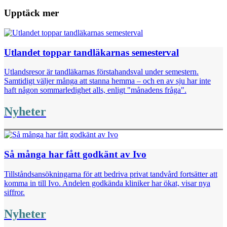
Upptäck mer
Utlandet toppar tandläkarnas semesterval
Utlandsresor är tandläkarnas förstahandsval under semestern.
Samtidigt väljer många att stanna hemma – och en av sju har inte
haft någon sommarledighet alls, enligt "månadens fråga".
Nyheter
Så många har fått godkänt av Ivo
Tillståndsansökningarna för att bedriva privat tandvård fortsätter att
komma in till Ivo. Andelen godkända kliniker har ökat, visar nya
siffror.
Nyheter