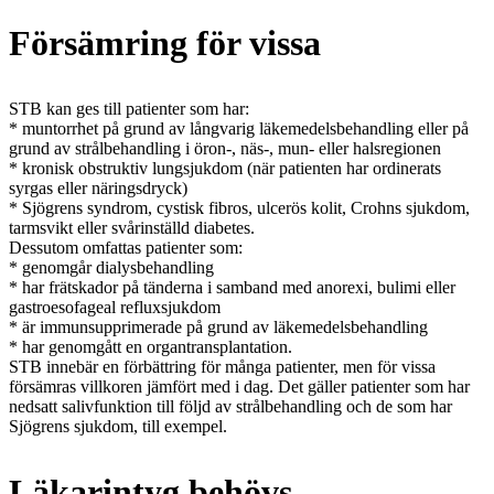
Försämring för vissa
STB kan ges till patienter som har:
* muntorrhet på grund av långvarig läkemedelsbehandling eller på
grund av strålbehandling i öron-, näs-, mun- eller halsregionen
* kronisk obstruktiv lungsjukdom (när patienten har ordinerats
syrgas eller näringsdryck)
* Sjögrens syndrom, cystisk fibros, ulcerös kolit, Crohns sjukdom,
tarmsvikt eller svårinställd diabetes.
Dessutom omfattas patienter som:
* genomgår dialysbehandling
* har frätskador på tänderna i samband med anorexi, bulimi eller
gastroesofageal refluxsjukdom
* är immunsupprimerade på grund av läkemedelsbehandling
* har genomgått en organtransplantation.
STB innebär en förbättring för många patienter, men för vissa
försämras villkoren jämfört med i dag. Det gäller patienter som har
nedsatt salivfunktion till följd av strålbehandling och de som har
Sjögrens sjukdom, till exempel.
Läkarintyg behövs