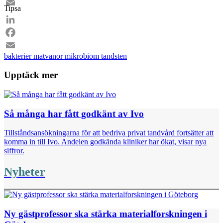
Facebook
Tipsa
Email
LinkedIn
Facebook
bakterier
matvanor
mikrobiom
tandsten
Email
Upptäck mer
Så många har fått godkänt av Ivo
Tillståndsansökningarna för att bedriva privat tandvård fortsätter att
komma in till Ivo. Andelen godkända kliniker har ökat, visar nya
siffror.
Nyheter
Ny gästprofessor ska stärka materialforskningen i