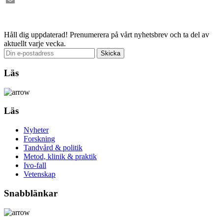
Facebook
Email
Håll dig uppdaterad!
Prenumerera på vårt nyhetsbrev och ta del av
aktuellt varje vecka.
Läs
Läs
Nyheter
Forskning
Tandvård & politik
Metod, klinik & praktik
Ivo-fall
Vetenskap
Snabblänkar