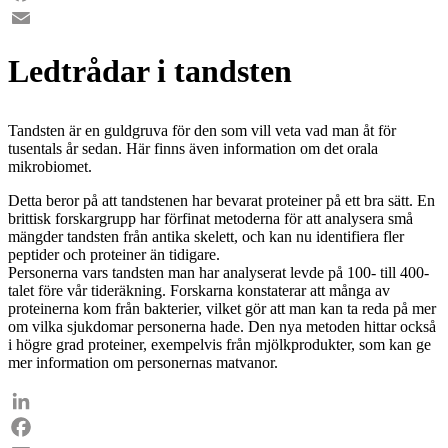
Facebook
Email
Ledtrådar i tandsten
Tandsten är en guldgruva för den som vill veta vad man åt för
tusentals år sedan. Här finns även information om det orala
mikrobiomet.
Detta beror på att tandstenen har bevarat proteiner på ett bra sätt. En
brittisk forskargrupp har förfinat metoderna för att analysera små
mängder tandsten från antika skelett, och kan nu identifiera fler
peptider och proteiner än tidigare.
Personerna vars tandsten man har analyserat levde på 100- till 400-
talet före vår tideräkning. Forskarna konstaterar att många av
proteinerna kom från bakterier, vilket gör att man kan ta reda på mer
om vilka sjukdomar personerna hade. Den nya metoden hittar också
i högre grad proteiner, exempelvis från mjölkprodukter, som kan ge
mer information om personernas matvanor.
LinkedIn