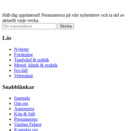
Email
Håll dig uppdaterad!
Prenumerera på vårt nyhetsbrev och ta del av
aktuellt varje vecka.
Läs
Nyheter
Forskning
Tandvård & politik
Metod, klinik & praktik
Ivo-fall
Vetenskap
Snabblänkar
Startsida
Om oss
Annonsera
Köp & Sälj
Prenumerera
Vanliga Frågor
Kontakta oss