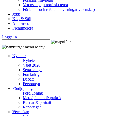
Forskningsnyheter
Vetenskapligt nordiskt tema
Författar- och referentanvisningar vetenskap
Jobb
Köp & Sälj
Annonsera
Prenumerera
Logga in
Meny
Nyheter
Nyheter
Valet 2026
Senaste nytt
Forskning
Debatt
Personnytt
Fördjupning
Fördjupning
Metod, klinik & praktik
Karriär & porträtt
Reportaget
Vetenskap