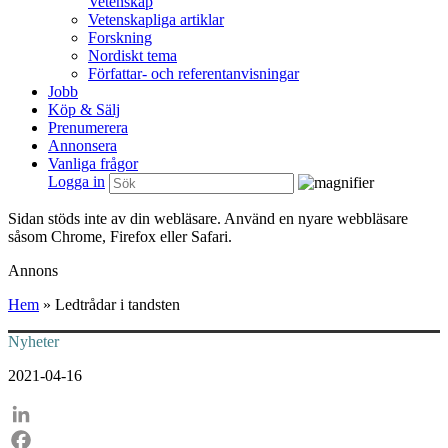
Vetenskap
Vetenskapliga artiklar
Forskning
Nordiskt tema
Författar- och referentanvisningar
Jobb
Köp & Sälj
Prenumerera
Annonsera
Vanliga frågor
Logga in
Sidan stöds inte av din webläsare. Använd en nyare webbläsare
såsom Chrome, Firefox eller Safari.
Annons
Hem
»
Ledtrådar i tandsten
Nyheter
2021-04-16
LinkedIn