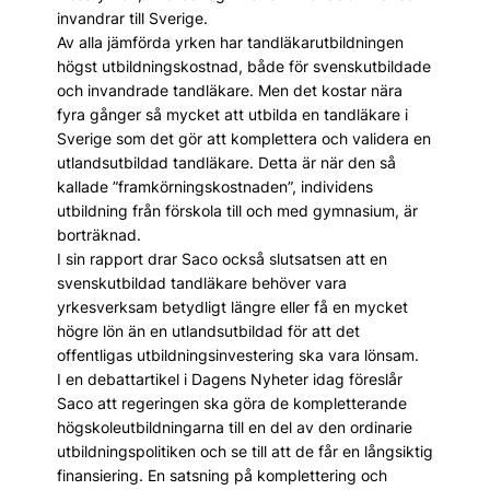
invandrar till Sverige.
Av alla jämförda yrken har tandläkarutbildningen
högst utbildningskostnad, både för svenskutbildade
och invandrade tandläkare. Men det kostar nära
fyra gånger så mycket att utbilda en tandläkare i
Sverige som det gör att komplettera och validera en
utlandsutbildad tandläkare. Detta är när den så
kallade ”framkörningskostnaden”, individens
utbildning från förskola till och med gymnasium, är
borträknad.
I sin rapport drar Saco också slutsatsen att en
svenskutbildad tandläkare behöver vara
yrkesverksam betydligt längre eller få en mycket
högre lön än en utlandsutbildad för att det
offentligas utbildningsinvestering ska vara lönsam.
I en debattartikel i Dagens Nyheter idag föreslår
Saco att regeringen ska göra de kompletterande
högskoleutbildningarna till en del av den ordinarie
utbildningspolitiken och se till att de får en långsiktig
finansiering. En satsning på komplettering och