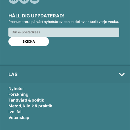
L
F
E
i
a
m
HÅLL DIG UPPDATERAD!
n
c
a
Prenumerera på vårt nyhetsbrev och ta del av aktuellt varje vecka.
k
e
i
e
b
l
d
o
I
o
n
k
LÄS
Nyheter
Forskning
Tandvård & politik
Metod, klinik & praktik
Ivo-fall
Vetenskap