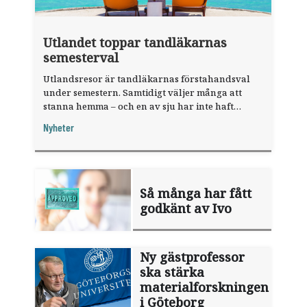
Utlandet toppar tandläkarnas
semesterval
Utlandsresor är tandläkarnas förstahandsval
under semestern. Samtidigt väljer många att
stanna hemma – och en av sju har inte haft
någon sommarledighet alls, enligt "månadens
Nyheter
fråga".
Så många har fått
godkänt av Ivo
Ny gästprofessor
ska stärka
materialforskningen
i Göteborg